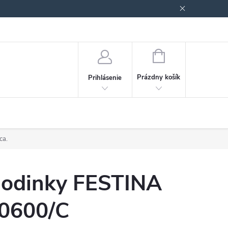
Podmienky ochrany osobných údajov
Blog
NÁKUPNÝ
KOŠÍK
Prázdny košík
Prihlásenie
ca.
odinky FESTINA
0600/C