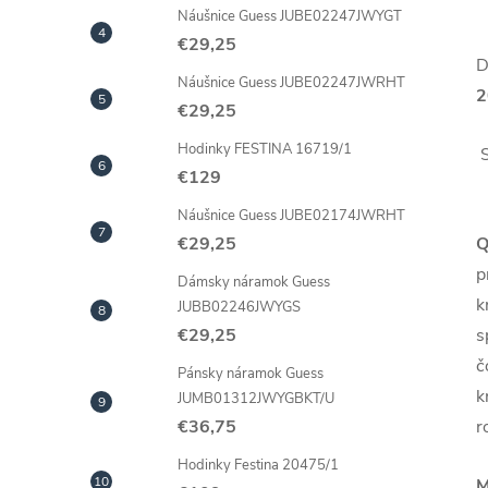
Náušnice Guess JUBE02247JWYGT
€29,25
D
Náušnice Guess JUBE02247JWRHT
2
€29,25
Hodinky FESTINA 16719/1
€129
Náušnice Guess JUBE02174JWRHT
Q
€29,25
p
Dámsky náramok Guess
k
JUBB02246JWYGS
s
€29,25
č
Pánsky náramok Guess
k
JUMB01312JWYGBKT/U
r
€36,75
Hodinky Festina 20475/1
M