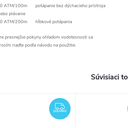
0 ATM/100m potápanie bez dýchacieho prístroja
lebo plávanie
0 ATM/200m hĺbkové potápania
re presnejšie pokyny ohľadom vodotesnosti sa
rosím riaďte podľa návodu na použitie.
Súvisiaci t
DARMO
ZADARMO
ZADARMO