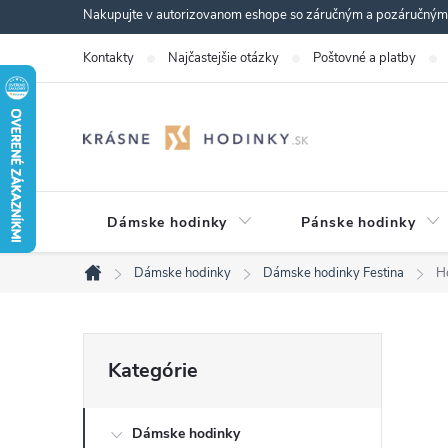
Prejsť
Nakupujte v autorizovanom eshope so záručným a pozáručným s
na
Kontakty
Najčastejšie otázky
Poštovné a platby
obsah
Dámske hodinky
Pánske hodinky
Dámske hodinky
Dámske hodinky Festina
H
Domov
B
Preskočiť
Kategórie
kategórie
o
Dámske hodinky