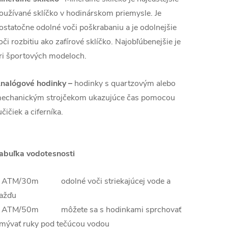
oužívané sklíčko v hodinárskom priemysle. Je
ostatočne odolné voči poškrabaniu a je odolnejšie
oči rozbitiu ako zafírové sklíčko. Najobľúbenejšie je
ri športových modeloch.
nalógové hodinky –
hodinky s quartzovým alebo
echanickým strojčekom ukazujúce čas pomocou
učičiek a ciferníka.
abuľka vodotesnosti
 ATM/30m odolné voči striekajúcej vode a
ažďu
 ATM/50m môžete sa s hodinkami sprchovať
mývať ruky pod tečúcou vodou