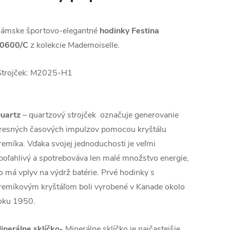
ámske športovo-elegantné
hodinky Festina
0600/C
z kolekcie Mademoiselle.
Strojček: M2025-H1
uartz
– quartzový strojček označuje generovanie
resných časových impulzov pomocou kryštálu
remíka. Vďaka svojej jednoduchosti je veľmi
poľahlivý a spotrebováva len malé množstvo energie,
o má vplyv na výdrž batérie. Prvé hodinky s
remíkovým kryštáľom boli vyrobené v Kanade okolo
oku 1950.
inerálne sklíčko-
Minerálne sklíčko je najčastejšie