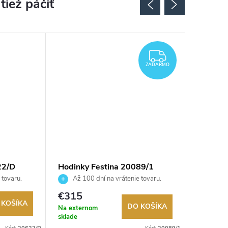
ZADARMO
ZADARMO
22/D
Hodinky Festina 20089/1
Hodinky
 tovaru.
Až 100 dní na vrátenie tovaru.
Až 10
Autorizovaný predajca.
Autorizov
€315
€129
 KOŠÍKA
DO KOŠÍKA
Na externom
Na exter
sklade
sklade