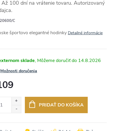
Až 100 dní na vrátenie tovaru. Autorizovaný
dajca.
20600/C
ske športovo elegantné hodinky
Detailné informácie
externom sklade
14.8.2026
Možnosti doručenia
109
otková
:
PRIDAŤ DO KOŠÍKA