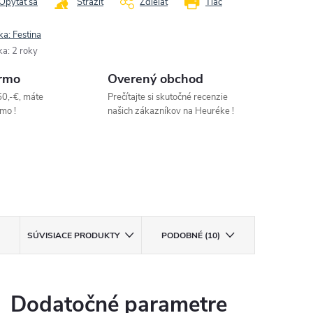
Opýtať sa
Strážiť
Zdieľať
Tlač
ka:
Festina
ka
:
2 roky
rmo
Overený obchod
50,-€, máte
Prečítajte si skutočné recenzie
mo !
našich zákazníkov na Heuréke !
SÚVISIACE PRODUKTY
PODOBNÉ (10)
Dodatočné parametre