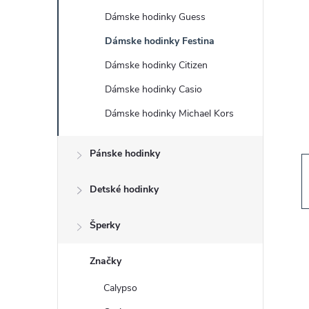
č
Dámske hodinky Guess
n
Dámske hodinky Festina
ý
Dámske hodinky Citizen
Dámske hodinky Casio
p
Dámske hodinky Michael Kors
a
Pánske hodinky
n
Detské hodinky
e
Šperky
l
Značky
Calypso