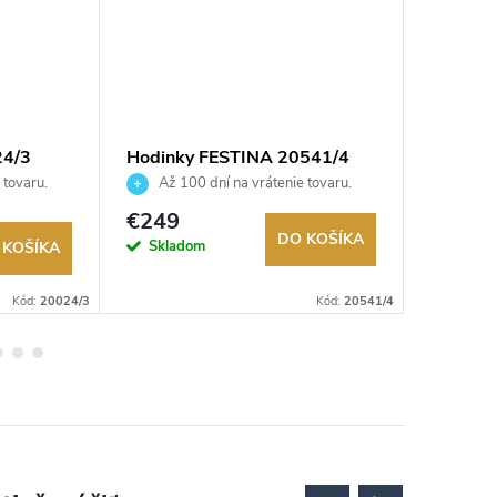
24/3
Hodinky FESTINA 20541/4
Hodinky
 tovaru.
Až 100 dní na vrátenie tovaru.
Až 10
Autorizovaný predajca.
Autorizov
€249
€109
DO KOŠÍKA
Skladom
Na exter
 KOŠÍKA
sklade
Kód:
20024/3
Kód:
20541/4