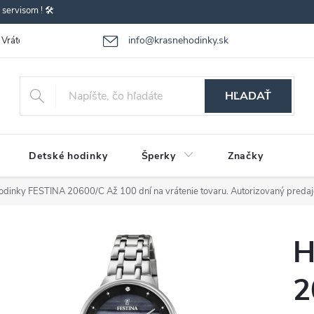
ervisom ! 🛠️
info@krasnehodinky.sk
Vrátenie-výmena tovaru
Reklamácia tovaru
Obchodné podmienky
HĽADAŤ
Detské hodinky
Šperky
Značky
odinky FESTINA 20600/C
Až 100 dní na vrátenie tovaru. Autorizovaný predaj
H
2