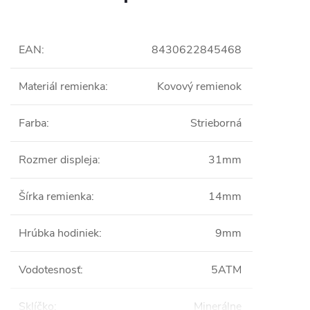
EAN
:
8430622845468
Materiál remienka
:
Kovový remienok
Farba
:
Strieborná
Rozmer displeja
:
31mm
Šírka remienka
:
14mm
Hrúbka hodiniek
:
9mm
Vodotesnosť
:
5ATM
Sklíčko
:
Minerálne