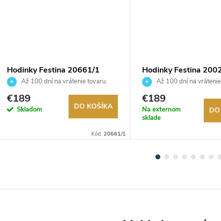
Hodinky Festina 20661/1
Hodinky Festina 200
Až 100 dní na vrátenie tovaru.
Až 100 dní na vrátenie
Autorizovaný predajca.
Autorizovaný predajca.
€189
€189
DO KOŠÍKA
Skladom
Na externom
DO
sklade
Kód:
20661/1