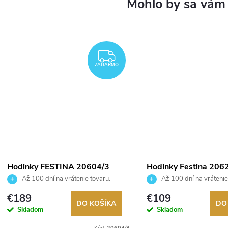
ZADARMO
ZADARMO
Hodinky FESTINA 20604/3
Hodinky Festina 206
Až 100 dní na vrátenie tovaru.
Až 100 dní na vrátenie
Autorizovaný predajca.
Autorizovaný predajca.
€189
€109
DO KOŠÍKA
DO
Skladom
Skladom