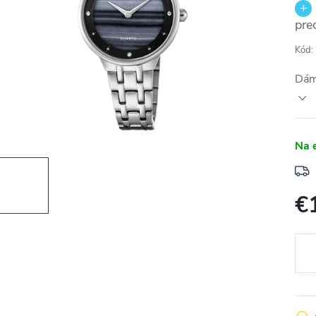
pre
Kód:
Dám
Na 
€
Jedn
cena