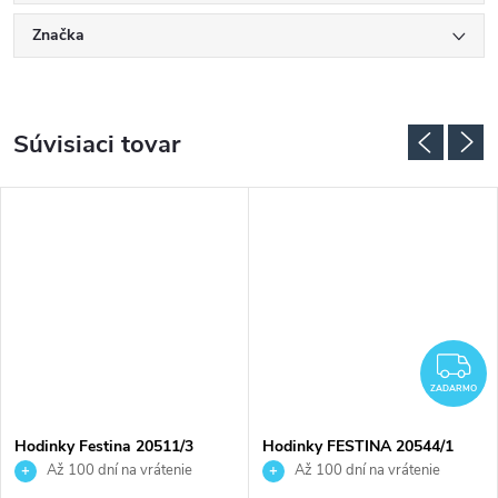
Značka
Súvisiaci tovar
Z
ZADARMO
Hodinky Festina 20511/3
Hodinky FESTINA 20544/1
Až 100 dní na vrátenie
Až 100 dní na vrátenie
tovaru. Autorizovaný predajca.
tovaru. Autorizovaný predajca.