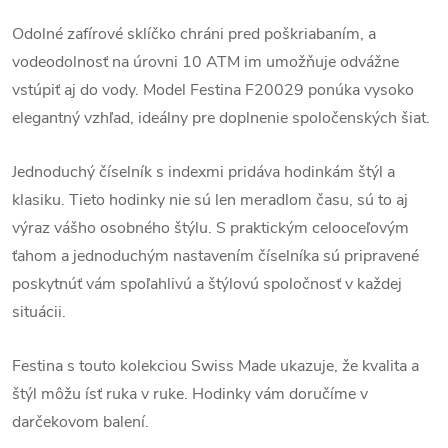
Odolné zafírové sklíčko chráni pred poškriabaním, a
vodeodolnosť na úrovni 10 ATM im umožňuje odvážne
vstúpiť aj do vody.
Model Festina F20029 ponúka vysoko
elegantný vzhľad, ideálny pre doplnenie spoločenských šiat.
Jednoduchý číselník s indexmi pridáva hodinkám štýl a
klasiku. T
ieto hodinky nie sú len meradlom času, sú to aj
výraz vášho osobného štýlu. S praktickým celooceľovým
ťahom a jednoduchým nastavením číselníka sú pripravené
poskytnúť vám spoľahlivú a štýlovú spoločnosť v každej
situácii.
Festina s touto kolekciou Swiss Made ukazuje, že kvalita a
štýl môžu ísť ruka v ruke. Hodinky vám doručíme v
darčekovom balení.