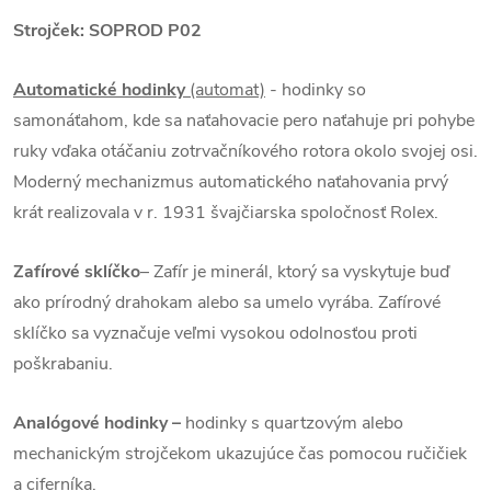
Strojček:
SOPROD P02
Automatické hodinky
(automat)
- hodinky so
samonáťahom, kde sa naťahovacie pero naťahuje pri pohybe
ruky vďaka otáčaniu zotrvačníkového rotora okolo svojej osi.
Moderný mechanizmus automatického naťahovania prvý
krát realizovala v r. 1931 švajčiarska spoločnosť Rolex.
Zafírové sklíčko
– Zafír je minerál, ktorý sa vyskytuje buď
ako prírodný drahokam alebo sa umelo vyrába. Zafírové
sklíčko sa vyznačuje veľmi vysokou odolnosťou proti
poškrabaniu.
Analógové hodinky –
hodinky s quartzovým alebo
mechanickým strojčekom ukazujúce čas pomocou ručičiek
a ciferníka.