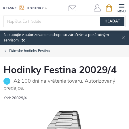
Prejsť
NÁKUPN
KOŠÍK
na
obsah
HĽADAŤ
Nakupujte v autorizovanom eshope so záručným a pozáručným
servisom ! 🛠️
Dámske hodinky Festina
Hodinky Festina 20029/4
Až 100 dní na vrátenie tovaru. Autorizovaný
predajca.
Kód:
20029/4