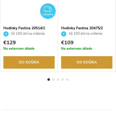
ADARMO
ZADARMO
ZADARMO
Hodinky Festina 20514/1
Hodinky Festina 20475/2
Až 100 dní na vrátenie
Až 100 dní na vrátenie
tovaru. Autorizovaný predajca.
tovaru. Autorizovaný predajca.
€129
€109
Na externom sklade
Na externom sklade
DO KOŠÍKA
DO KOŠÍKA