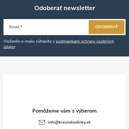
Odoberať newsletter
Z
Email
ODOBERAŤ
á
Vložením e-mailu súhlasíte s
podmienkami ochrany osobných
p
údajov
ä
t
i
e
info
@
krasnehodinky.sk