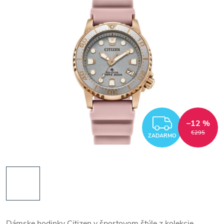
ZADAR
–12 %
€295
ZADARMO
Dámske hodinky Citizen v športovom štýle z kolekcie