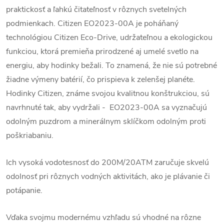
praktickosť a ľahkú čitateľnosť v rôznych svetelných
podmienkach.
Citizen EO2023-00A je poháňaný
technológiou Citizen Eco-Drive, udržateľnou a ekologickou
funkciou, ktorá premieňa prirodzené aj umelé svetlo na
energiu, aby hodinky bežali. To znamená, že nie sú potrebné
žiadne výmeny batérií, čo prispieva k zelenšej planéte.
Hodinky Citizen, známe svojou kvalitnou konštrukciou, sú
navrhnuté tak, aby vydržali - EO2023-00A sa vyznačujú
odolným puzdrom a minerálnym sklíčkom odolným proti
poškriabaniu.
Ich vysoká vodotesnosť do 200M/20ATM zaručuje skvelú
odolnosť pri rôznych vodných aktivitách, ako je plávanie či
potápanie.
Vďaka svojmu modernému vzhľadu sú vhodné na rôzne