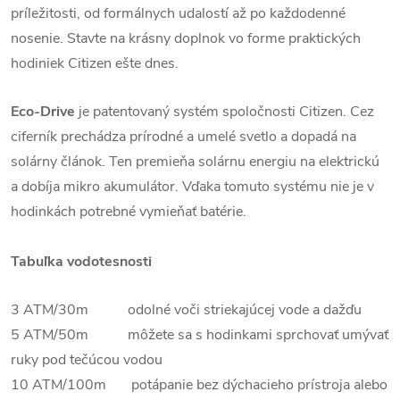
príležitosti, od formálnych udalostí až po každodenné
nosenie.
Stavte na krásny doplnok vo forme praktických
hodiniek Citizen ešte dnes.
Eco-Drive
je patentovaný systém spoločnosti Citizen. Cez
ciferník prechádza prírodné a umelé svetlo a dopadá na
solárny článok. Ten premieňa solárnu energiu na elektrickú
a dobíja mikro akumulátor. Vďaka tomuto systému nie je v
hodinkách potrebné vymieňať batérie.
Tabuľka vodotesnosti
3 ATM/30m odolné voči striekajúcej vode a dažďu
5 ATM/50m môžete sa s hodinkami sprchovať umývať
ruky pod tečúcou vodou
10 ATM/100m potápanie bez dýchacieho prístroja alebo