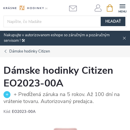
Prejsť
NÁKUPN
KOŠÍK
na
obsah
HĽADAŤ
Nakupujte v autorizovanom eshope so záručným a pozáručným
servisom ! 🛠️
Dámske hodinky Citizen
Dámske hodinky Citizen
EO2023-00A
+ Predĺžená záruka na 5 rokov. Až 100 dní na
vrátenie tovaru. Autorizovaný predajca.
Kód:
EO2023-00A