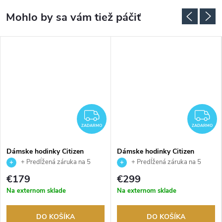
ADARMO
ZADARMO
Z
ZADARMO
ZADARMO
Dámske hodinky Citizen
Dámske hodinky Citizen
AW1820-81E
EM1163-09X
+ Predĺžená záruka na 5
+ Predĺžená záruka na 5
rokov. Až 100 dní na vrátenie
rokov. Až 100 dní na vrátenie
€179
€299
tovaru. Autorizovaný predajca.
tovaru. Autorizovaný predajca.
Na externom sklade
Na externom sklade
DO KOŠÍKA
DO KOŠÍKA