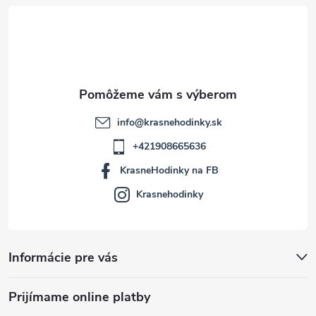
t
i
e
info
@
krasnehodinky.sk
+421908665636
KrasneHodinky na FB
Krasnehodinky
Informácie pre vás
Prijímame online platby