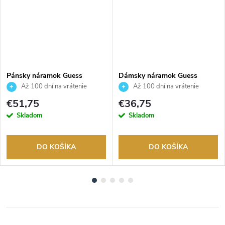
Pánsky náramok Guess
Dámsky náramok Guess
JUMB06034JWSTS
JUBB04082JWYGS
Až 100 dní na vrátenie
Až 100 dní na vrátenie
tovaru. Autorizovaný predajca.
tovaru. Autorizovaný predajca.
€51,75
€36,75
Skladom
Skladom
DO KOŠÍKA
DO KOŠÍKA