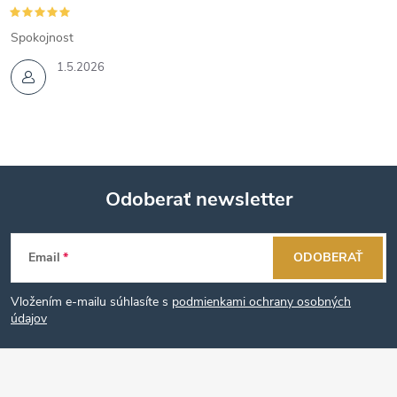
Spokojnost
1.5.2026
Odoberať newsletter
Z
Email
ODOBERAŤ
á
Vložením e-mailu súhlasíte s
podmienkami ochrany osobných
p
údajov
ä