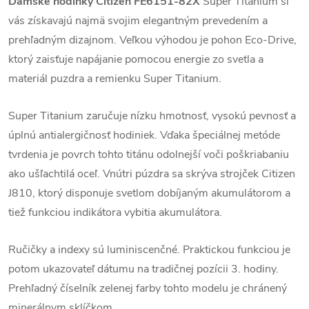
Dámske hodinky Citizen FE6151-82X
Super Titanium
si
vás získavajú najmä svojim elegantným prevedením a
prehľadným dizajnom. Veľkou výhodou je pohon Eco-Drive,
ktorý zaisťuje napájanie pomocou energie zo svetla a
materiál puzdra a remienku Super Titanium.
Super Titanium zaručuje nízku hmotnosť, vysokú pevnosť a
úplnú antialergičnosť hodiniek. Vďaka špeciálnej metóde
tvrdenia je povrch tohto titánu odolnejší voči poškriabaniu
ako ušľachtilá oceľ. Vnútri púzdra sa skrýva strojček Citizen
J810, ktorý disponuje svetlom dobíjaným akumulátorom a
tiež funkciou indikátora vybitia akumulátora.
Ručičky a indexy sú luminiscenčné.
Praktickou funkciou je
potom ukazovateľ dátumu na tradičnej pozícii 3. hodiny.
Prehľadný číselník zelenej farby tohto modelu je chránený
minerálnym sklíčkom.