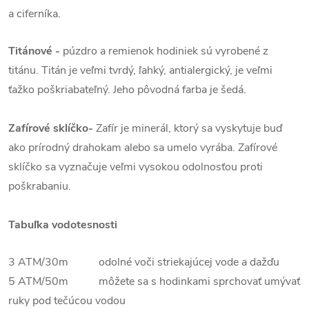
a ciferníka.
Titánové
-
púzdro a remienok hodiniek sú vyrobené z
titánu. Titán je veľmi tvrdý, ľahký, antialergický, je veľmi
ťažko poškriabateľný. Jeho pôvodná farba je šedá.
Zafírové sklíčko-
Zafír je minerál, ktorý sa vyskytuje buď
ako prírodný drahokam alebo sa umelo vyrába. Zafírové
sklíčko sa vyznačuje veľmi vysokou odolnosťou proti
poškrabaniu.
Tabuľka vodotesnosti
3 ATM/30m odolné voči striekajúcej vode a dažďu
5 ATM/50m môžete sa s hodinkami sprchovať umývať
ruky pod tečúcou vodou