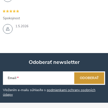
Spokojnost
1.5.2026
Odoberať newsletter
Z
Email
ODOBERAŤ
á
Vložením e-mailu súhlasíte s
podmienkami ochrany osobných
p
údajov