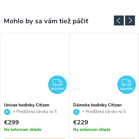
ADARMO
ZADARMO
Z
ZADARMO
ZADARMO
Unisex hodinky Citizen
Dámske hodinky Citizen
NJ0200-50Z
EM0990-81E
+ Predĺžená záruka na 5
+ Predĺžená záruka na 5
rokov. Až 100 dní na vrátenie
rokov. Až 100 dní na vrátenie
€299
€229
tovaru. Autorizovaný predajca.
tovaru. Autorizovaný predajca.
Na externom sklade
Na externom sklade