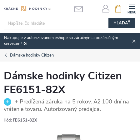
Prejsť
NÁKUPN
KOŠÍK
na
obsah
HĽADAŤ
Nakupujte v autorizovanom eshope so záručným a pozáručným
servisom ! 🛠️
Dámske hodinky Citizen
Dámske hodinky Citizen
FE6151-82X
+ Predĺžená záruka na 5 rokov. Až 100 dní na
vrátenie tovaru. Autorizovaný predajca.
Kód:
FE6151-82X