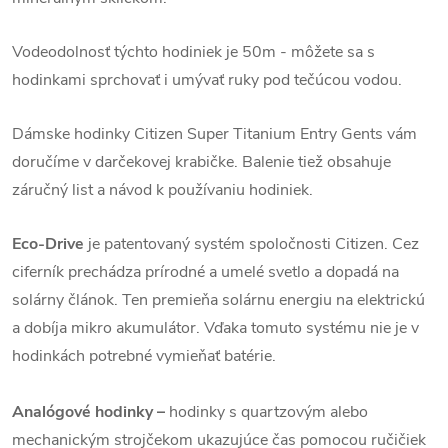
Vodeodolnosť týchto hodiniek je 50m - môžete sa s
hodinkami sprchovať i umývať ruky pod tečúcou vodou.
Dámske hodinky Citizen Super Titanium Entry Gents vám
doručíme v darčekovej krabičke. Balenie tiež obsahuje
záručný list a návod k používaniu hodiniek.
Eco-Drive
je patentovaný systém spoločnosti Citizen. Cez
ciferník prechádza prírodné a umelé svetlo a dopadá na
solárny článok. Ten premieňa solárnu energiu na elektrickú
a dobíja mikro akumulátor. Vďaka tomuto systému nie je v
hodinkách potrebné vymieňať batérie.
Analógové hodinky –
hodinky s quartzovým alebo
mechanickým strojčekom ukazujúce čas pomocou ručičiek