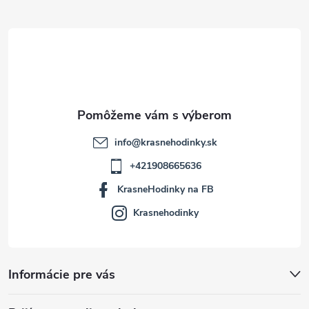
ä
t
i
e
info
@
krasnehodinky.sk
+421908665636
KrasneHodinky na FB
Krasnehodinky
Informácie pre vás