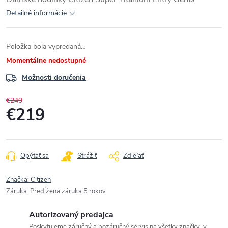
Detailné informácie
Položka bola vypredaná…
Momentálne nedostupné
Možnosti doručenia
€249
€219
Jednotková
cena:
Opýtať sa
Strážiť
Zdieľať
Značka:
Citizen
Záruka
:
Predĺžená záruka 5 rokov
Autorizovaný predajca
Poskytujeme záručný a pozáručný servis na všetky značky, v