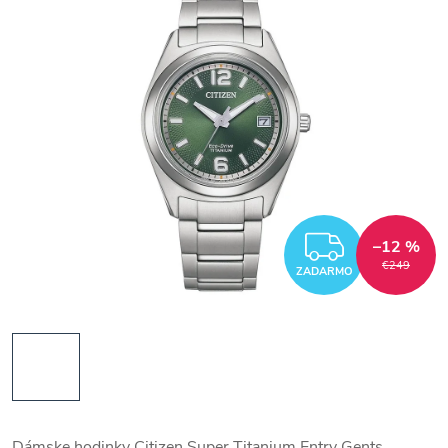
ZADAR
–12 %
€249
ZADARMO
Dámske hodinky Citizen Super Titanium Entry Gents