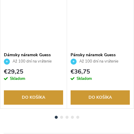
Dámsky náramok Guess
Pánsky náramok Guess
JUBB06246JWYGS
JUMB01312JWYGBKT/U
Až 100 dní na vrátenie
Až 100 dní na vrátenie
tovaru. Autorizovaný predajca.
tovaru. Autorizovaný predajca.
€29,25
€36,75
Skladom
Skladom
DO KOŠÍKA
DO KOŠÍKA