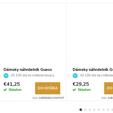
Dámsky náhrdelník Guess
Dámsky náhrdelník G
JUBN06013JWYGT
JUBN06232JWRHT
Až 100 dní na vrátenie tovaru.
Až 100 dní na vrátenie
Autorizovaný predajca.
Autorizovaný predajca.
€41,25
€29,25
DO KOŠÍKA
DO
Skladom
Skladom
Kód:
JUBN06013JWYGT
Kód:
JU