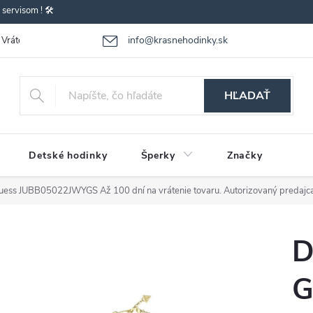
ervisom ! 🛠️
info@krasnehodinky.sk
Vrátenie-výmena tovaru
Reklamácia tovaru
Obchodné podmienky
HĽADAŤ
Detské hodinky
Šperky
Značky
Guess JUBB05022JWYGS
Až 100 dní na vrátenie tovaru. Autorizovaný predajc
D
G