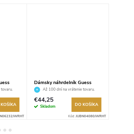
uess
Dámsky náhrdelník Guess
Dámsky 
JUBN04080JWRHT
JUBN0
 tovaru.
Až 100 dní na vrátenie tovaru.
Až 10
Autorizovaný predajca.
Autorizov
€44,25
€44,2
 KOŠÍKA
DO KOŠÍKA
Skladom
Sklad
BN06232JWRHT
Kód:
JUBN04080JWRHT