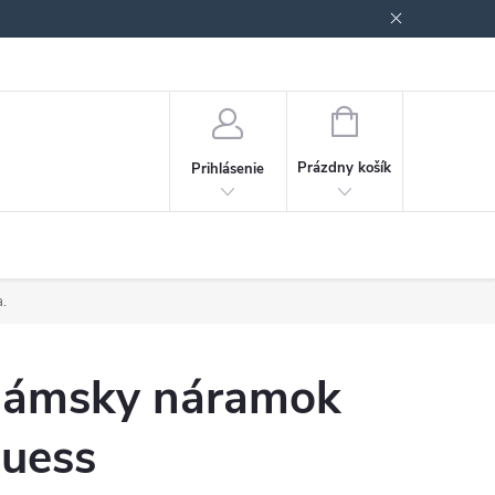
Podmienky ochrany osobných údajov
Blog
NÁKUPNÝ
KOŠÍK
Prázdny košík
Prihlásenie
a.
ámsky náramok
uess