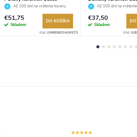
JUMB06034JWSTS
JUBB05111JWYGS
Až 100 dní na vrátenie tovaru.
Až 100 dní na vrátenie
Autorizovaný predajca.
Autorizovaný predajca.
€51,75
€37,50
DO KOŠÍKA
DO
Skladom
Skladom
Kód:
JUMB06034JWSTS
Kód:
JU