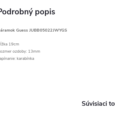
Podrobný popis
áramok Guess
JUBB05022JWYGS
ĺžka 19cm
ozmer ozdoby: 13mm
apínanie: karabínka
Súvisiaci t