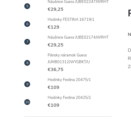
Náušnice Guess JUBE02247JWRHT
€29,25
Hodinky FESTINA 16719/1
€129
N
Náušnice Guess JUBE02174JWRHT
€29,25
D
Pánsky náramok Guess
R
JUMB01312JWYGBKT/U
Z
€36,75
Hodinky Festina 20475/1
€109
Hodinky Festina 20425/2
€109