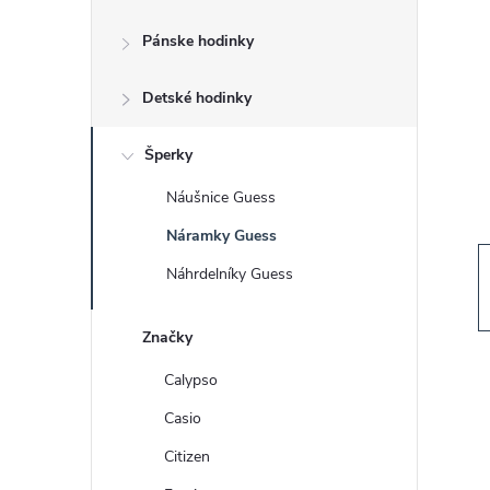
č
Pánske hodinky
n
Detské hodinky
ý
p
Šperky
Náušnice Guess
a
Náramky Guess
n
Náhrdelníky Guess
e
Značky
l
Calypso
Casio
Citizen