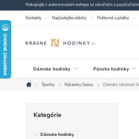
Prejsť
Nakupujte v autorizovanom eshope so záručným a pozáručným s
na
Kontakty
Najčastejšie otázky
Poštovné a platby
obsah
Dámske hodinky
Pánske hodinky
Šperky
Náramky Guess
Dámsky náramok 
Domov
B
Preskočiť
Kategórie
kategórie
o
Dámske hodinky