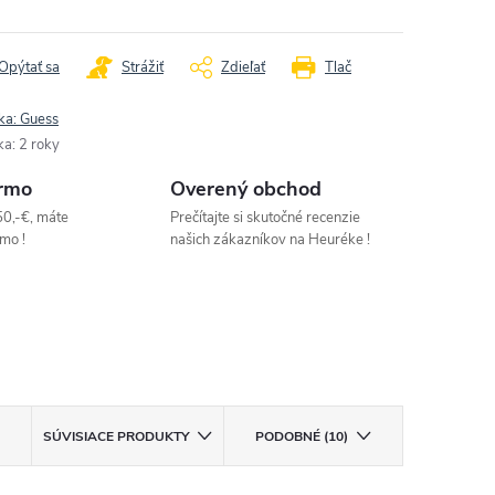
Opýtať sa
Strážiť
Zdieľať
Tlač
ka:
Guess
ka
:
2 roky
rmo
Overený obchod
50,-€, máte
Prečítajte si skutočné recenzie
mo !
našich zákazníkov na Heuréke !
SÚVISIACE PRODUKTY
PODOBNÉ (10)