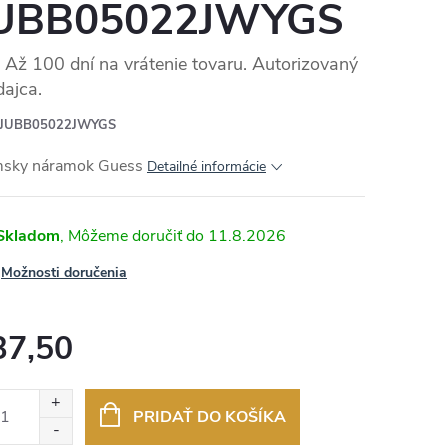
UBB05022JWYGS
Až 100 dní na vrátenie tovaru. Autorizovaný
dajca.
JUBB05022JWYGS
sky náramok Guess
Detailné informácie
Skladom
11.8.2026
Možnosti doručenia
37,50
otková
:
PRIDAŤ DO KOŠÍKA