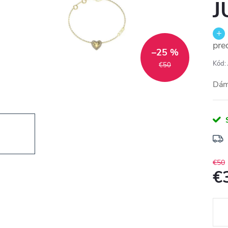
J
pre
–25 %
Kód:
€50
Dám
€50
€
Jedn
cena