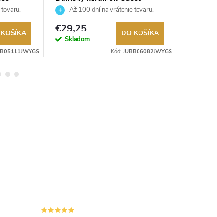
JUBB06082JWYGS
JUBB0
 tovaru.
Až 100 dní na vrátenie tovaru.
Až 10
Autorizovaný predajca.
Autorizov
€29,25
€29,2
 KOŠÍKA
DO KOŠÍKA
Skladom
Sklad
BB05111JWYGS
Kód:
JUBB06082JWYGS