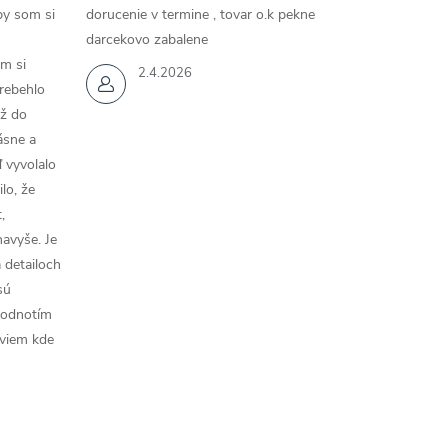
by som si
dorucenie v termine , tovar o.k pekne
darcekovo zabalene
m si
2.4.2026
rebehlo
až do
rásne a
 vyvolalo
lo, že
,
navyše. Je
a detailoch
sú
hodnotím
 viem kde