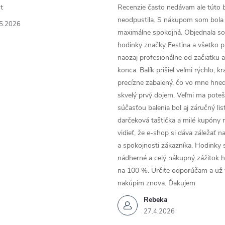
t
Recenzie často nedávam ale túto 
neodpustila. S nákupom som bola
5.2026
maximálne spokojná. Objednala so
hodinky značky Festina a všetko p
naozaj profesionálne od začiatku 
konca. Balík prišiel veľmi rýchlo, k
precízne zabalený, čo vo mne hneď
skvelý prvý dojem. Veľmi ma poteši
súčasťou balenia bol aj záručný list
darčeková taštička a milé kupóny 
vidieť, že e-shop si dáva záležať n
a spokojnosti zákazníka. Hodinky 
nádherné a celý nákupný zážitok 
na 100 %. Určite odporúčam a už
nakúpim znova. Ďakujem
Rebeka
27.4.2026