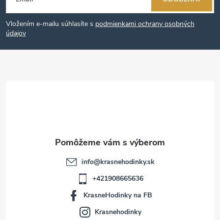
á
Vložením e-mailu súhlasíte s
podmienkami ochrany osobných
p
údajov
ä
t
i
e
info
@
krasnehodinky.sk
+421908665636
KrasneHodinky na FB
Krasnehodinky