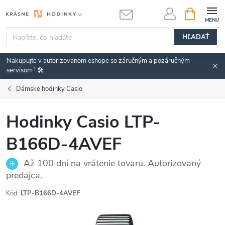
Prejsť
NÁKUPN
KOŠÍK
na
obsah
HĽADAŤ
Nakupujte v autorizovanom eshope so záručným a pozáručným
servisom ! 🛠️
Dámske hodinky Casio
Hodinky Casio LTP-
B166D-4AVEF
Až 100 dní na vrátenie tovaru. Autorizovaný
predajca.
Kód:
LTP-B166D-4AVEF