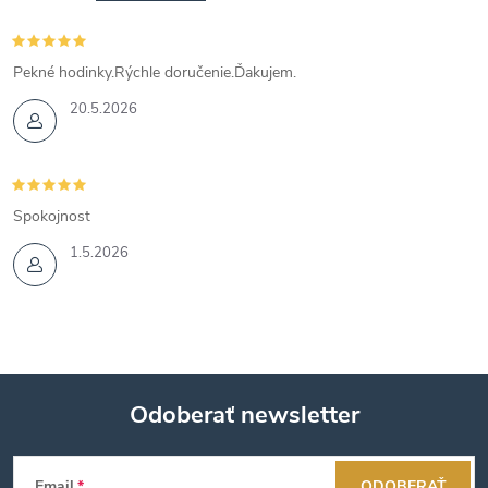
Pekné hodinky.Rýchle doručenie.Ďakujem.
20.5.2026
Spokojnost
1.5.2026
Odoberať newsletter
Z
Email
ODOBERAŤ