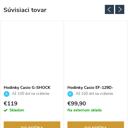
Súvisiaci tovar
Hodinky Casio G-SHOCK
Hodinky Casio EF-129D-
GBD-800UC-5ER
1AVEF
Až 100 dní na vrátenie
Až 100 dní na vrátenie
tovaru. Autorizovaný predajca.
tovaru. Autorizovaný predajca.
€119
€99,90
Skladom
Na externom sklade