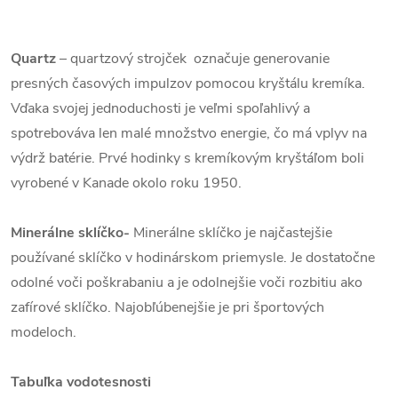
Quartz
– quartzový strojček označuje generovanie
presných časových impulzov pomocou kryštálu kremíka.
Vďaka svojej jednoduchosti je veľmi spoľahlivý a
spotrebováva len malé množstvo energie, čo má vplyv na
výdrž batérie. Prvé hodinky s kremíkovým kryštáľom boli
vyrobené v Kanade okolo roku 1950.
Minerálne sklíčko-
Minerálne sklíčko je najčastejšie
používané sklíčko v hodinárskom priemysle. Je dostatočne
odolné voči poškrabaniu a je odolnejšie voči rozbitiu ako
zafírové sklíčko. Najobľúbenejšie je pri športových
modeloch.
Tabuľka vodotesnosti