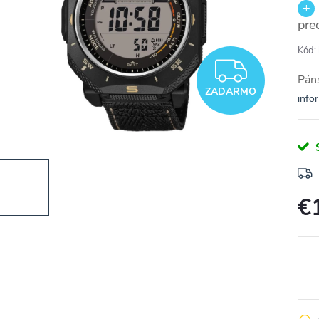
pre
Kód:
ZADA
Pán
ZADARMO
info
€
Jedn
cena