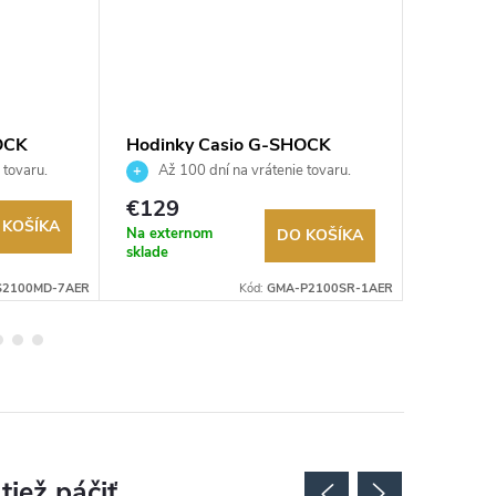
OCK
Hodinky Casio G-SHOCK
Hodink
R
GMA-P2100SR-1AER
9EF
 tovaru.
Až 100 dní na vrátenie tovaru.
Až 10
Autorizovaný predajca.
Autorizov
€129
€69,9
 KOŠÍKA
Na externom
Na exter
DO KOŠÍKA
sklade
sklade
S2100MD-7AER
Kód:
GMA-P2100SR-1AER