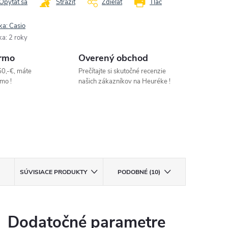
Opýtať sa
Strážiť
Zdieľať
Tlač
ka:
Casio
ka
:
2 roky
rmo
Overený obchod
50,-€, máte
Prečítajte si skutočné recenzie
mo !
našich zákazníkov na Heuréke !
SÚVISIACE PRODUKTY
PODOBNÉ (10)
Dodatočné parametre