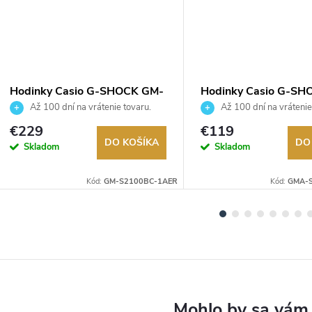
Hodinky Casio G-SHOCK GM-
Hodinky Casio G-SH
S2100BC-1AER
GMA-S2100MD-7AE
Až 100 dní na vrátenie tovaru.
Až 100 dní na vrátenie
Autorizovaný predajca.
Autorizovaný predajca.
€229
€119
DO KOŠÍKA
DO
Skladom
Skladom
Kód:
GM-S2100BC-1AER
Kód:
GMA-