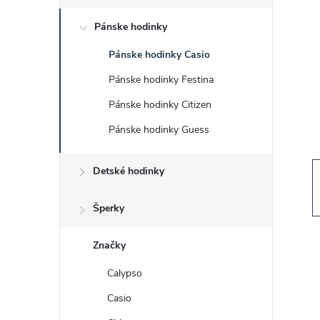
č
Pánske hodinky
n
Pánske hodinky Casio
ý
Pánske hodinky Festina
p
Pánske hodinky Citizen
Pánske hodinky Guess
a
Detské hodinky
n
e
Šperky
l
Značky
Calypso
Casio