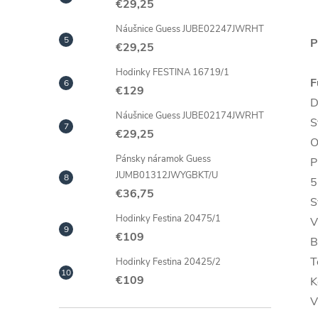
€29,25
Náušnice Guess JUBE02247JWRHT
P
€29,25
Hodinky FESTINA 16719/1
F
€129
D
Náušnice Guess JUBE02174JWRHT
S
€29,25
O
Pánsky náramok Guess
P
JUMB01312JWYGBKT/U
5
€36,75
S
Hodinky Festina 20475/1
V
€109
B
T
Hodinky Festina 20425/2
€109
K
V