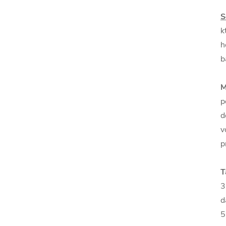
S
k
h
b
M
p
d
v
p
T
3
d
5