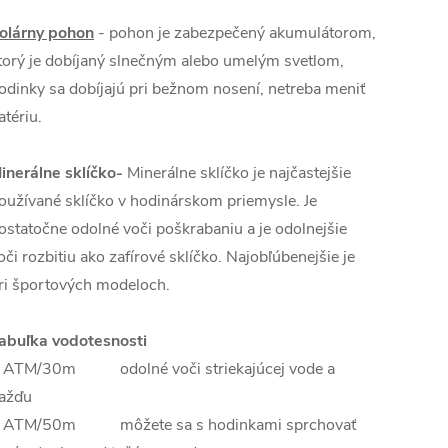
olárny pohon
- pohon je zabezpečený akumulátorom,
torý je dobíjaný slnečným alebo umelým svetlom,
odinky sa dobíjajú pri bežnom nosení, netreba meniť
atériu.
inerálne sklíčko-
Minerálne sklíčko je najčastejšie
oužívané sklíčko v hodinárskom priemysle. Je
ostatočne odolné voči poškrabaniu a je odolnejšie
oči rozbitiu ako zafírové sklíčko. Najobľúbenejšie je
ri športových modeloch.
abuľka vodotesnosti
 ATM/30m odolné voči striekajúcej vode a
ažďu
 ATM/50m môžete sa s hodinkami sprchovať