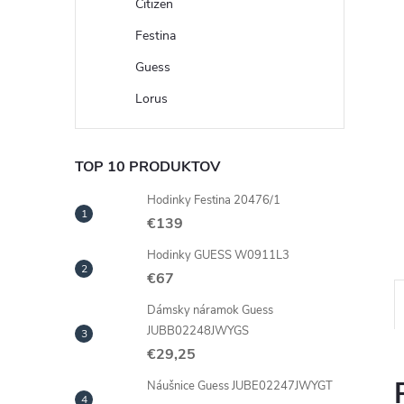
Citizen
Festina
Guess
Lorus
TOP 10 PRODUKTOV
Hodinky Festina 20476/1
€139
Hodinky GUESS W0911L3
€67
Dámsky náramok Guess
JUBB02248JWYGS
€29,25
Náušnice Guess JUBE02247JWYGT