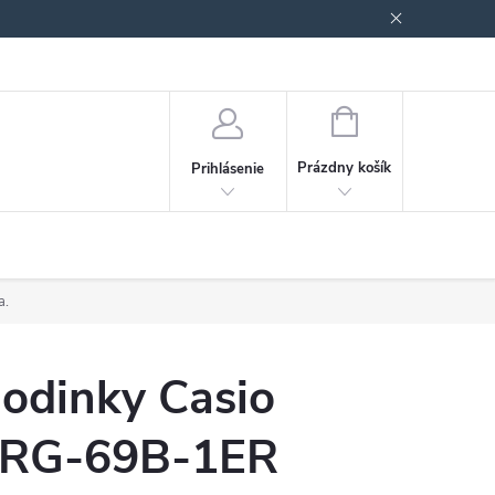
Podmienky ochrany osobných údajov
Blog
NÁKUPNÝ
KOŠÍK
Prázdny košík
Prihlásenie
a.
odinky Casio
RG-69B-1ER