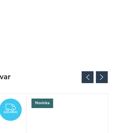
ovar
Novinka
ZADARMO
ZADARMO