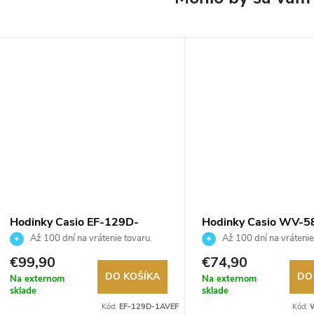
Hodinky Casio EF-129D-
Hodinky Casio WV-5
1AVEF
1AEF
Až 100 dní na vrátenie tovaru.
Až 100 dní na vrátenie
Autorizovaný predajca.
Autorizovaný predajca.
€99,90
€74,90
DO KOŠÍKA
DO
Na externom
Na externom
sklade
sklade
Kód:
EF-129D-1AVEF
Kód: