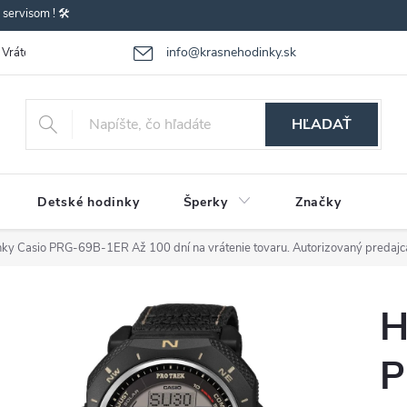
ervisom ! 🛠️
info@krasnehodinky.sk
Vrátenie-výmena tovaru
Reklamácia tovaru
Obchodné podmienky
HĽADAŤ
Detské hodinky
Šperky
Značky
nky Casio PRG-69B-1ER
Až 100 dní na vrátenie tovaru. Autorizovaný predajc
H
P