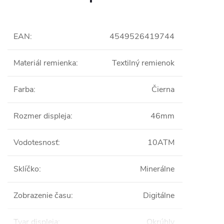
EAN
:
4549526419744
Materiál remienka
:
Textilný remienok
Farba
:
Čierna
Rozmer displeja
:
46mm
Vodotesnosť
:
10ATM
Sklíčko
:
Minerálne
Zobrazenie času
:
Digitálne
Tvar displeja
:
Okrúhly