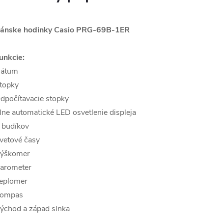
ánske hodinky Casio PRG-69B-1ER
unkcie:
átum
topky
dpočítavacie stopky
lne automatické LED osvetlenie displeja
 budíkov
vetové časy
ýškomer
arometer
eplomer
ompas
ýchod a západ slnka