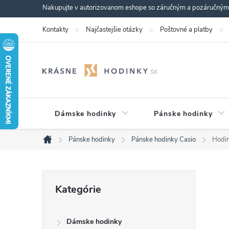
Prejsť
Nakupujte v autorizovanom eshope so záručným a pozáručným s
na
Kontakty
Najčastejšie otázky
Poštovné a platby
obsah
Dámske hodinky
Pánske hodinky
Pánske hodinky
Pánske hodinky Casio
Hodi
Domov
B
Preskočiť
Kategórie
kategórie
o
Dámske hodinky