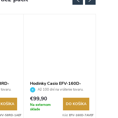
8RD-
Hodinky Casio EFV-160D-
Hodink
7AVEF
7BVEF
 tovaru.
Až 100 dní na vrátenie tovaru.
Až 10
Autorizovaný predajca.
Autorizov
€99,90
€99,9
 KOŠÍKA
DO KOŠÍKA
Na externom
Na exter
sklade
sklade
WV-58RD-1AEF
Kód:
EFV-160D-7AVEF