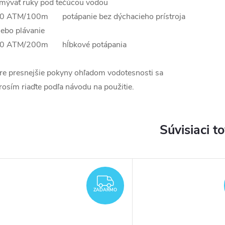
mývať ruky pod tečúcou vodou
0 ATM/100m potápanie bez dýchacieho prístroja
lebo plávanie
0 ATM/200m hĺbkové potápania
re presnejšie pokyny ohľadom vodotesnosti sa
rosím riaďte podľa návodu na použitie.
Súvisiaci t
ZADARMO
ZADARMO