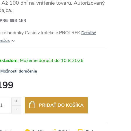
Až 100 dní na vrátenie tovaru. Autorizovaný
dajca.
PRG-69B-1ER
RMO
ske hodinky Casio z kolekcie PROTREK
Detailné
rmácie
Skladom
10.8.2026
Možnosti doručenia
199
otková
:
PRIDAŤ DO KOŠÍKA