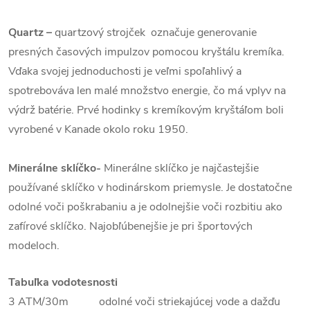
Quartz
–
quartzový strojček označuje generovanie
presných časových impulzov pomocou kryštálu kremíka.
Vďaka svojej jednoduchosti je veľmi spoľahlivý a
spotrebováva len malé množstvo energie, čo má vplyv na
výdrž batérie. Prvé hodinky s kremíkovým kryštáľom boli
vyrobené v Kanade okolo roku 1950.
Minerálne sklíčko-
Minerálne sklíčko je najčastejšie
používané sklíčko v hodinárskom priemysle. Je dostatočne
odolné voči poškrabaniu a je odolnejšie voči rozbitiu ako
zafírové sklíčko. Najobľúbenejšie je pri športových
modeloch.
Tabuľka vodotesnosti
3 ATM/30m odolné voči striekajúcej vode a dažďu