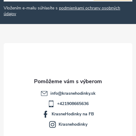
á
Vložením e-mailu súhlasíte s
podmienkami ochrany osobných
p
údajov
ä
t
i
e
info
@
krasnehodinky.sk
+421908665636
KrasneHodinky na FB
Krasnehodinky