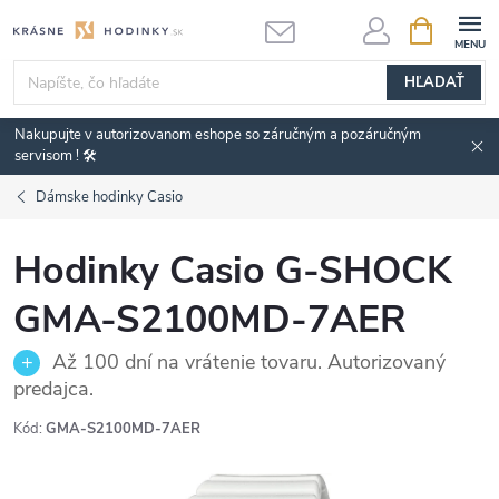
Prejsť
NÁKUPN
KOŠÍK
na
obsah
HĽADAŤ
Nakupujte v autorizovanom eshope so záručným a pozáručným
servisom ! 🛠️
Dámske hodinky Casio
Hodinky Casio G-SHOCK
GMA-S2100MD-7AER
Až 100 dní na vrátenie tovaru. Autorizovaný
predajca.
Kód:
GMA-S2100MD-7AER