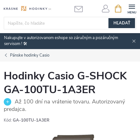
Prejsť
NÁKUPN
KOŠÍK
na
obsah
HĽADAŤ
Nakupujte v autorizovanom eshope so záručným a pozáručným
servisom ! 🛠️
Pánske hodinky Casio
Hodinky Casio G-SHOCK
GA-100TU-1A3ER
Až 100 dní na vrátenie tovaru. Autorizovaný
predajca.
Kód:
GA-100TU-1A3ER