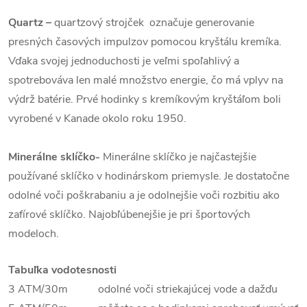
Quartz
–
quartzový strojček označuje generovanie
presných časových impulzov pomocou kryštálu kremíka.
Vďaka svojej jednoduchosti je veľmi spoľahlivý a
spotrebováva len malé množstvo energie, čo má vplyv na
výdrž batérie. Prvé hodinky s kremíkovým kryštáľom boli
vyrobené v Kanade okolo roku 1950.
Minerálne sklíčko-
Minerálne sklíčko je najčastejšie
používané sklíčko v hodinárskom priemysle. Je dostatočne
odolné voči poškrabaniu a je odolnejšie voči rozbitiu ako
zafírové sklíčko. Najobľúbenejšie je pri športových
modeloch.
Tabuľka vodotesnosti
3 ATM/30m odolné voči striekajúcej vode a dažďu