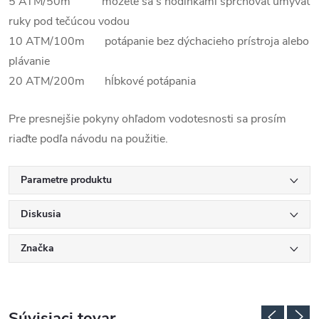
5 ATM/50m môžete sa s hodinkami sprchovať umývať
ruky pod tečúcou vodou
10 ATM/100m potápanie bez dýchacieho prístroja alebo
plávanie
20 ATM/200m hĺbkové potápania
Pre presnejšie pokyny ohľadom vodotesnosti sa prosím
riaďte podľa návodu na použitie.
Parametre produktu
Diskusia
Značka
Súvisiaci tovar