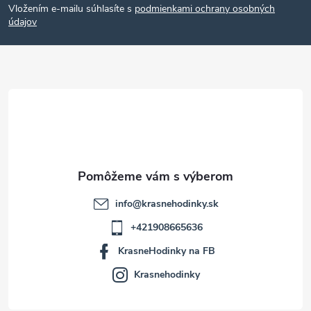
Vložením e-mailu súhlasíte s
podmienkami ochrany osobných
p
údajov
ä
t
i
e
info
@
krasnehodinky.sk
+421908665636
KrasneHodinky na FB
Krasnehodinky