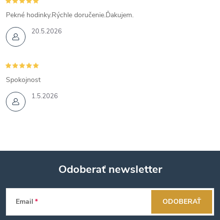
Pekné hodinky.Rýchle doručenie.Ďakujem.
20.5.2026
Spokojnost
1.5.2026
Odoberať newsletter
Z
Email
ODOBERAŤ
á