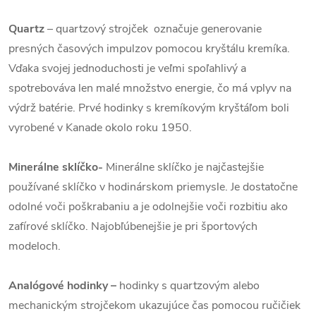
Quartz
– quartzový strojček označuje generovanie
presných časových impulzov pomocou kryštálu kremíka.
Vďaka svojej jednoduchosti je veľmi spoľahlivý a
spotrebováva len malé množstvo energie, čo má vplyv na
výdrž batérie. Prvé hodinky s kremíkovým kryštáľom boli
vyrobené v Kanade okolo roku 1950.
Minerálne sklíčko-
Minerálne sklíčko je najčastejšie
používané sklíčko v hodinárskom priemysle. Je dostatočne
odolné voči poškrabaniu a je odolnejšie voči rozbitiu ako
zafírové sklíčko. Najobľúbenejšie je pri športových
modeloch.
Analógové hodinky –
hodinky s quartzovým alebo
mechanickým strojčekom ukazujúce čas pomocou ručičiek