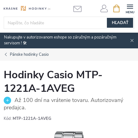
Prejsť
NÁKUPN
KOŠÍK
na
obsah
HĽADAŤ
Nakupujte v autorizovanom eshope so záručným a pozáručným
servisom ! 🛠️
Pánske hodinky Casio
Hodinky Casio MTP-
1221A-1AVEG
Až 100 dní na vrátenie tovaru. Autorizovaný
predajca.
Kód:
MTP-1221A-1AVEG