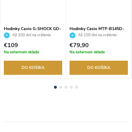
Hodinky Casio G-SHOCK GD-
Hodinky Casio MTP-B145D-
010-3ER
2A2VEF
Až 100 dní na vrátenie
Až 100 dní na vrátenie
tovaru. Autorizovaný predajca.
tovaru. Autorizovaný predajca.
€109
€79,90
Na externom sklade
Na externom sklade
DO KOŠÍKA
DO KOŠÍKA