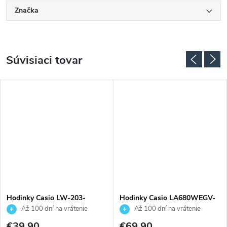
Značka
Súvisiaci tovar
Hodinky Casio LW-203-
Hodinky Casio LA680WEGV-
1BVEF
9AEF
Až 100 dní na vrátenie
Až 100 dní na vrátenie
tovaru. Autorizovaný predajca.
tovaru. Autorizovaný predajca.
€39,90
€69,90