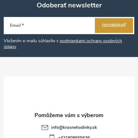
Odoberať newsletter
Z
Email
ODOBERAŤ
á
Vložením e-mailu súhlasíte s
podmienkami ochrany osobných
p
údajov
ä
t
i
e
info
@
krasnehodinky.sk
+421908665636