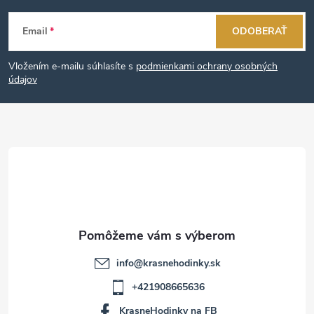
Z
Email
ODOBERAŤ
á
Vložením e-mailu súhlasíte s
podmienkami ochrany osobných
p
údajov
ä
t
i
e
info
@
krasnehodinky.sk
+421908665636
KrasneHodinky na FB