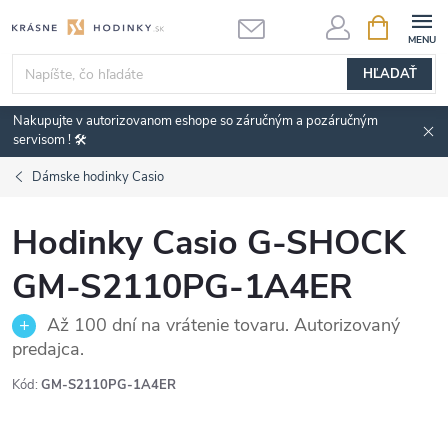
Prejsť
NÁKUPN
KOŠÍK
na
obsah
HĽADAŤ
Nakupujte v autorizovanom eshope so záručným a pozáručným
servisom ! 🛠️
Dámske hodinky Casio
Hodinky Casio G-SHOCK
GM-S2110PG-1A4ER
Až 100 dní na vrátenie tovaru. Autorizovaný
predajca.
Kód:
GM-S2110PG-1A4ER