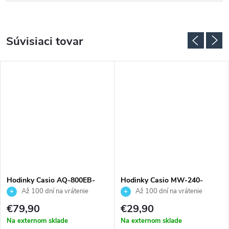
Súvisiaci tovar
Hodinky Casio AQ-800EB-
Hodinky Casio MW-240-
2AEF
1E2VEF
Až 100 dní na vrátenie
Až 100 dní na vrátenie
tovaru. Autorizovaný predajca.
tovaru. Autorizovaný predajca.
€79,90
€29,90
Na externom sklade
Na externom sklade