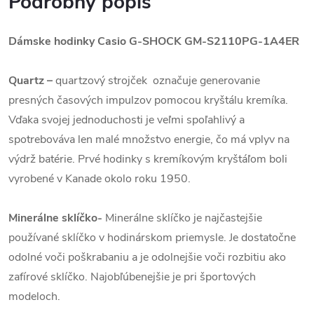
Podrobný popis
Dámske hodinky Casio G-SHOCK GM-S2110PG-1A4ER
Quartz
–
quartzový strojček označuje generovanie
presných časových impulzov pomocou kryštálu kremíka.
Vďaka svojej jednoduchosti je veľmi spoľahlivý a
spotrebováva len malé množstvo energie, čo má vplyv na
výdrž batérie. Prvé hodinky s kremíkovým kryštáľom boli
vyrobené v Kanade okolo roku 1950.
Minerálne sklíčko-
Minerálne sklíčko je najčastejšie
používané sklíčko v hodinárskom priemysle. Je dostatočne
odolné voči poškrabaniu a je odolnejšie voči rozbitiu ako
zafírové sklíčko. Najobľúbenejšie je pri športových
modeloch.