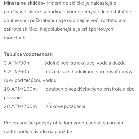
Minerálne sklíčko-
Minerálne sklíčko je najčastejšie
používané sklíčko v hodinárskom priemysle. Je dostatočne
odolné voči poškrabaniu a je odolnejšie voči rozbitiu ako
zafírové sklíčko. Najobľúbenejšie je pri športových
modeloch.
Tabuľka vodotesnosti
3 ATM/30m odolné voči striekajúcej vode a dažďu
5 ATM/50m môžete sa s hodinkami sprchovať umývať
ruky pod tečúcou vodou
10 ATM/100m potápanie bez dýchacieho prístroja alebo
plávanie
20 ATM/200m hĺbkové potápania
Pre presnejšie pokyny ohľadom vodotesnosti sa prosím
riaďte podľa návodu na použitie.