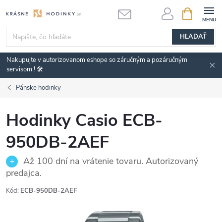
Prejsť
NÁKUPN
KOŠÍK
na
obsah
HĽADAŤ
Nakupujte v autorizovanom eshope so záručným a pozáručným
servisom ! 🛠️
Pánske hodinky
Hodinky Casio ECB-
950DB-2AEF
Až 100 dní na vrátenie tovaru. Autorizovaný
predajca.
Kód:
ECB-950DB-2AEF