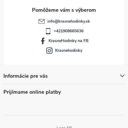
e
info
@
krasnehodinky.sk
+421908665636
KrasneHodinky na FB
Krasnehodinky
Informácie pre vás
Prijímame online platby