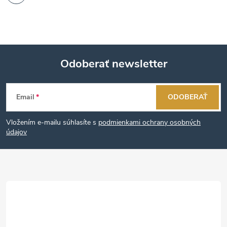
Odoberať newsletter
Z
Email
ODOBERAŤ
á
Vložením e-mailu súhlasíte s
podmienkami ochrany osobných
p
údajov
ä
t
i