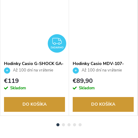
ADARMO
ZADARMO
ZADARMO
Hodinky Casio G-SHOCK GA-
Hodinky Casio MDV-107-
700BCE-1AER
1A1VEF
Až 100 dní na vrátenie
Až 100 dní na vrátenie
tovaru. Autorizovaný predajca.
tovaru. Autorizovaný predajca.
€119
€89,90
Skladom
Skladom
DO KOŠÍKA
DO KOŠÍKA