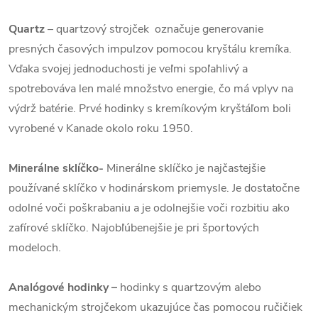
Quartz
– quartzový strojček označuje generovanie
presných časových impulzov pomocou kryštálu kremíka.
Vďaka svojej jednoduchosti je veľmi spoľahlivý a
spotrebováva len malé množstvo energie, čo má vplyv na
výdrž batérie. Prvé hodinky s kremíkovým kryštáľom boli
vyrobené v Kanade okolo roku 1950.
Minerálne sklíčko-
Minerálne sklíčko je najčastejšie
používané sklíčko v hodinárskom priemysle. Je dostatočne
odolné voči poškrabaniu a je odolnejšie voči rozbitiu ako
zafírové sklíčko. Najobľúbenejšie je pri športových
modeloch.
Analógové hodinky –
hodinky s quartzovým alebo
mechanickým strojčekom ukazujúce čas pomocou ručičiek