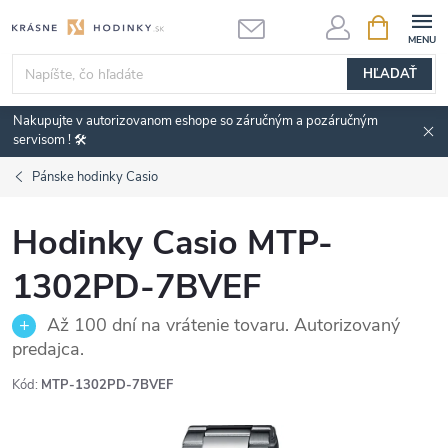
Prejsť
NÁKUPN
KOŠÍK
na
obsah
HĽADAŤ
Nakupujte v autorizovanom eshope so záručným a pozáručným
servisom ! 🛠️
Pánske hodinky Casio
Hodinky Casio MTP-
1302PD-7BVEF
Až 100 dní na vrátenie tovaru. Autorizovaný
predajca.
Kód:
MTP-1302PD-7BVEF