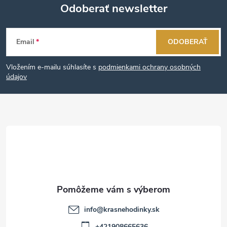
Odoberať newsletter
Z
Email
ODOBERAŤ
á
Vložením e-mailu súhlasíte s
podmienkami ochrany osobných
p
údajov
ä
t
i
e
info
@
krasnehodinky.sk
+421908665636