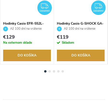
ZADARMO
Z
ZADARMO
ZADARMO
Hodinky Casio EFR-552L-
Hodinky Casio G-SHOCK GA-
5AVUEF
100-1A1ER
Až 100 dní na vrátenie
Až 100 dní na vrátenie
tovaru. Autorizovaný predajca.
tovaru. Autorizovaný predajca.
€129
€119
Na externom sklade
Skladom
DO KOŠÍKA
DO KOŠÍKA