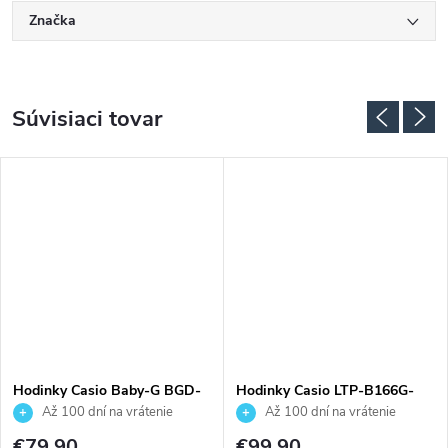
Značka
Súvisiaci tovar
Hodinky Casio Baby-G BGD-
Hodinky Casio LTP-B166G-
565U-4ER
9AVEF
Až 100 dní na vrátenie
Až 100 dní na vrátenie
tovaru. Autorizovaný predajca.
tovaru. Autorizovaný predajca.
€79,90
€99,90