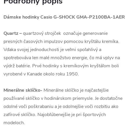
Podrobný popis
Dámske hodinky Casio G-SHOCK GMA-P2100BA-1AER
Quartz
–
quartzový strojček označuje generovanie
presných časových impulzov pomocou kryštálu kremíka.
Vďaka svojej jednoduchosti je veľmi spoľahlivý a
spotrebováva len malé množstvo energie, čo má vplyv na
výdrž batérie. Prvé hodinky s kremíkovým kryštáľom boli
vyrobené v Kanade okolo roku 1950.
Minerálne sklíčko-
Minerálne sklíčko je najčastejšie
používané sklíčko v hodinárskom priemysle. Je dostatočne
odolné voči poškrabaniu a je odolnejšie voči rozbitiu ako
zafírové sklíčko. Najobľúbenejšie je pri športových
modeloch.