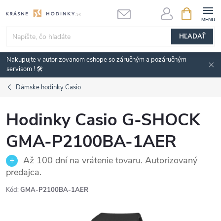
Prejsť
NÁKUPN
KOŠÍK
na
obsah
HĽADAŤ
Nakupujte v autorizovanom eshope so záručným a pozáručným
servisom ! 🛠️
Dámske hodinky Casio
Hodinky Casio G-SHOCK
GMA-P2100BA-1AER
Až 100 dní na vrátenie tovaru. Autorizovaný
predajca.
Kód:
GMA-P2100BA-1AER