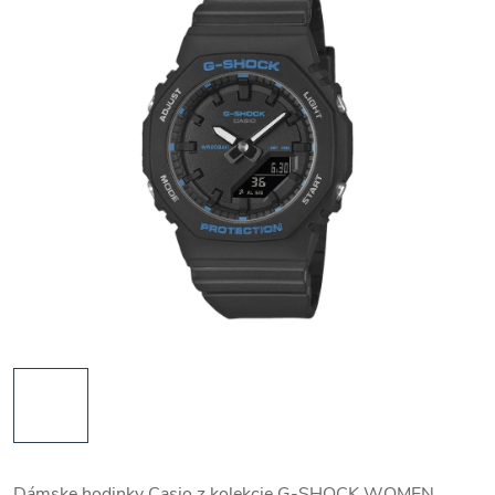
Dámske hodinky Casio z kolekcie G-SHOCK WOMEN