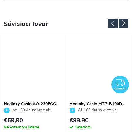
Súvisiaci tovar
Z
ZADARMO
Hodinky Casio AQ-230EGG-
Hodinky Casio MTP-B190D-
3AEF
1BVEF
Až 100 dní na vrátenie
Až 100 dní na vrátenie
tovaru. Autorizovaný predajca.
tovaru. Autorizovaný predajca.
€69,90
€89,90
Na externom sklade
Skladom