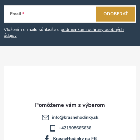
Z
Email
ODOBERAŤ
á
Vložením e-mailu súhlasíte s
podmienkami ochrany osobných
p
údajov
ä
t
i
e
info
@
krasnehodinky.sk
+421908665636
KrasneHodinky na FB