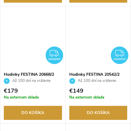
ZADARMO
Z
ZADARMO
ZADARMO
Hodinky FESTINA 20668/2
Hodinky FESTINA 20542/2
Až 100 dní na vrátenie
Až 100 dní na vrátenie
tovaru. Autorizovaný predajca.
tovaru. Autorizovaný predajca.
€179
€149
Na externom sklade
Na externom sklade
DO KOŠÍKA
DO KOŠÍKA