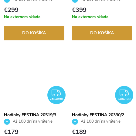
tovaru. Autorizovaný predajca.
tovaru. Autorizovaný predajca.
€299
€399
Na externom sklade
Na externom sklade
DO KOŠÍKA
DO KOŠÍKA
ZADARMO
Z
ZADARMO
ZADARMO
Hodinky FESTINA 20519/3
Hodinky FESTINA 20330/2
Až 100 dní na vrátenie
Až 100 dní na vrátenie
tovaru. Autorizovaný predajca.
tovaru. Autorizovaný predajca.
€179
€189