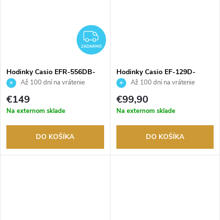
ZADARMO
ZADARMO
Hodinky Casio EFR-556DB-
Hodinky Casio EF-129D-
2AVUEF
2AVEF
Až 100 dní na vrátenie
Až 100 dní na vrátenie
tovaru. Autorizovaný predajca.
tovaru. Autorizovaný predajca.
€149
€99,90
Na externom sklade
Na externom sklade
DO KOŠÍKA
DO KOŠÍKA