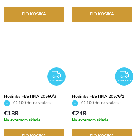
DO KOŠÍKA
DO KOŠÍKA
ZADARMO
Z
ZADARMO
ZADARMO
Hodinky FESTINA 20560/3
Hodinky FESTINA 20576/1
Až 100 dní na vrátenie
Až 100 dní na vrátenie
tovaru. Autorizovaný predajca.
tovaru. Autorizovaný predajca.
€189
€249
Na externom sklade
Na externom sklade