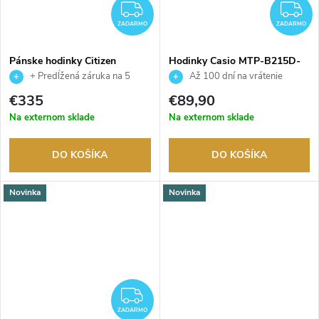
ZADARMO
Z
ZADARMO
ZADARMO
Pánske hodinky Citizen
Hodinky Casio MTP-B215D-
NJ0230-59L
2AVER
+ Predĺžená záruka na 5
Až 100 dní na vrátenie
rokov. Až 100 dní na vrátenie
tovaru. Autorizovaný predajca.
€335
€89,90
tovaru. Autorizovaný predajca.
Na externom sklade
Na externom sklade
DO KOŠÍKA
DO KOŠÍKA
Novinka
Novinka
ZADARMO
ZADARMO