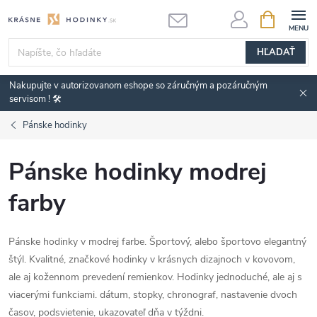
Prejsť
NÁKUPN
KOŠÍK
na
obsah
HĽADAŤ
Nakupujte v autorizovanom eshope so záručným a pozáručným
servisom ! 🛠️
Pánske hodinky
Pánske hodinky modrej
farby
Pánske hodinky v modrej farbe. Športový, alebo športovo elegantný
štýl. Kvalitné, značkové hodinky v krásnych dizajnoch v kovovom,
ale aj kožennom prevedení remienkov. Hodinky jednoduché, ale aj s
viacerými funkciami. dátum, stopky, chronograf, nastavenie dvoch
časov, podsvietenie, ukazovateľ dňa v týždni.