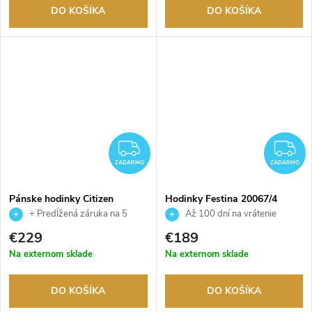
DO KOŠÍKA
DO KOŠÍKA
ZADARMO
Z
ZADARMO
ZADARMO
Pánske hodinky Citizen
Hodinky Festina 20067/4
NY4058-79LE
+ Predĺžená záruka na 5
Až 100 dní na vrátenie
rokov. Až 100 dní na vrátenie
tovaru. Autorizovaný predajca.
€229
€189
tovaru. Autorizovaný predajca.
Na externom sklade
Na externom sklade
DO KOŠÍKA
DO KOŠÍKA