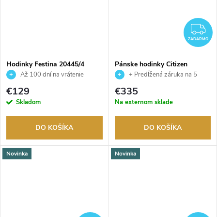
Z
ZADARMO
Hodinky Festina 20445/4
Pánske hodinky Citizen
NJ0231-56L
Až 100 dní na vrátenie
+ Predĺžená záruka na 5
tovaru. Autorizovaný predajca.
rokov. Až 100 dní na vrátenie
€129
€335
tovaru. Autorizovaný predajca.
Skladom
Na externom sklade
DO KOŠÍKA
DO KOŠÍKA
Novinka
Novinka