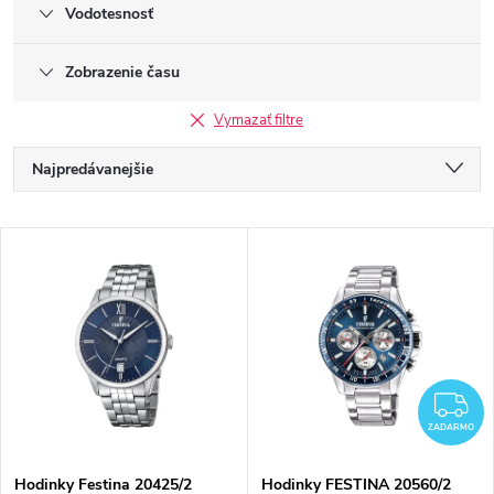
Vodotesnosť
Zobrazenie času
Vymazať filtre
R
Najpredávanejšie
a
Najlacnejšie
V
Najdrahšie
d
ý
Abecedne
e
p
n
i
Z
i
ZADARMO
s
Hodinky Festina 20425/2
Hodinky FESTINA 20560/2