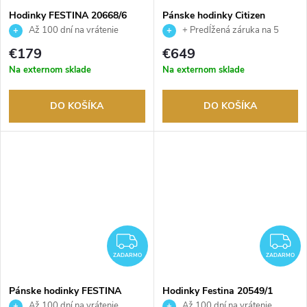
Hodinky FESTINA 20668/6
Pánske hodinky Citizen
JY8078-52L
Až 100 dní na vrátenie
+ Predĺžená záruka na 5
tovaru. Autorizovaný predajca.
rokov. Až 100 dní na vrátenie
€179
€649
tovaru. Autorizovaný predajca.
Na externom sklade
Na externom sklade
DO KOŠÍKA
DO KOŠÍKA
ZADARMO
Z
ZADARMO
ZADARMO
Pánske hodinky FESTINA
Hodinky Festina 20549/1
20574/1
Až 100 dní na vrátenie
Až 100 dní na vrátenie