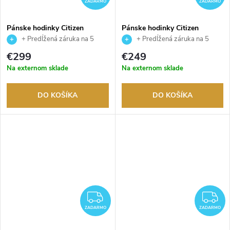
ZADARMO
ZADARMO
Pánske hodinky Citizen
Pánske hodinky Citizen
NJ0151-88M
BN0168-06L
+ Predĺžená záruka na 5
+ Predĺžená záruka na 5
rokov. Až 100 dní na vrátenie
rokov. Až 100 dní na vrátenie
€299
€249
tovaru. Autorizovaný predajca.
tovaru. Autorizovaný predajca.
Na externom sklade
Na externom sklade
DO KOŠÍKA
DO KOŠÍKA
ZADARMO
Z
ZADARMO
ZADARMO