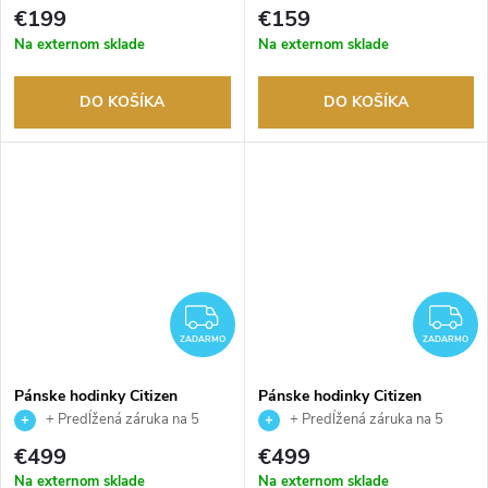
rokov. Až 100 dní na vrátenie
tovaru. Autorizovaný predajca.
€199
€159
tovaru. Autorizovaný predajca.
Na externom sklade
Na externom sklade
DO KOŠÍKA
DO KOŠÍKA
ZADARMO
Z
ZADARMO
ZADARMO
Pánske hodinky Citizen
Pánske hodinky Citizen
AT9030-55L
CB5000-50L
+ Predĺžená záruka na 5
+ Predĺžená záruka na 5
rokov. Až 100 dní na vrátenie
rokov. Až 100 dní na vrátenie
€499
€499
tovaru. Autorizovaný predajca.
tovaru. Autorizovaný predajca.
Na externom sklade
Na externom sklade