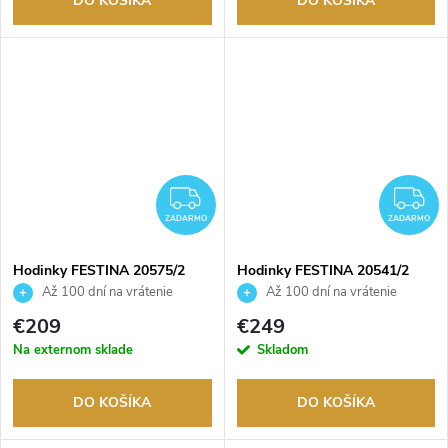
DO KOŠÍKA
DO KOŠÍKA
ZADARMO
Z
ZADARMO
ZADARMO
Hodinky FESTINA 20575/2
Hodinky FESTINA 20541/2
Až 100 dní na vrátenie
Až 100 dní na vrátenie
tovaru. Autorizovaný predajca.
tovaru. Autorizovaný predajca.
€209
€249
Na externom sklade
Skladom
DO KOŠÍKA
DO KOŠÍKA