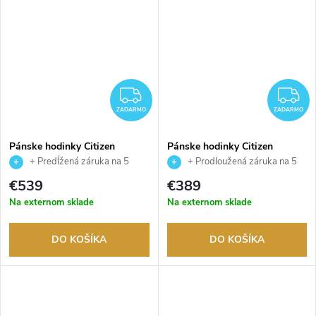
ZADARMO
Z
ZADARMO
ZADARMO
Pánske hodinky Citizen
Pánske hodinky Citizen
AT8020-54L
CB0010-88L
+ Predĺžená záruka na 5
+ Prodloužená záruka na 5
rokov. Až 100 dní na vrátenie
let. Až 100 dní na vrácení zboží.
€539
€389
tovaru. Autorizovaný predajca.
Autorizovaný prodejce.
Na externom sklade
Na externom sklade
DO KOŠÍKA
DO KOŠÍKA