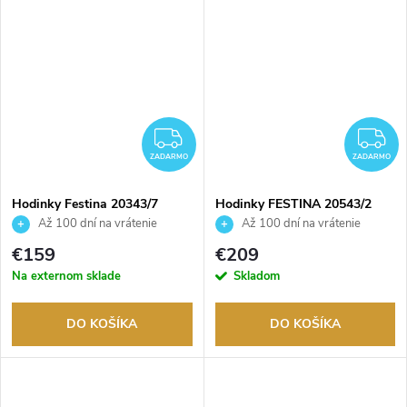
ZADARMO
Z
ZADARMO
ZADARMO
Hodinky Festina 20343/7
Hodinky FESTINA 20543/2
Až 100 dní na vrátenie
Až 100 dní na vrátenie
tovaru. Autorizovaný predajca.
tovaru. Autorizovaný predajca.
€159
€209
Na externom sklade
Skladom
DO KOŠÍKA
DO KOŠÍKA