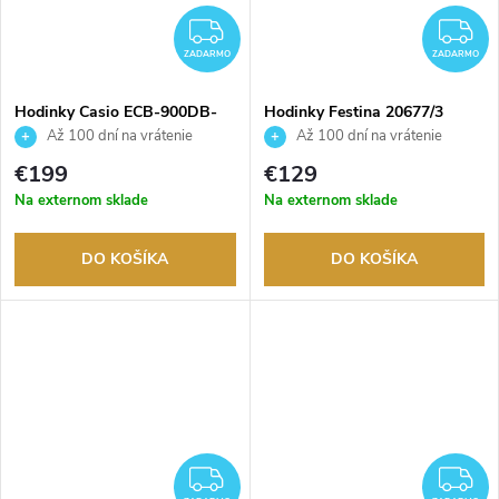
ZADARMO
Z
ZADARMO
ZADARMO
Hodinky Casio ECB-900DB-
Hodinky Festina 20677/3
1BER
Až 100 dní na vrátenie
Až 100 dní na vrátenie
tovaru. Autorizovaný predajca.
tovaru. Autorizovaný predajca.
€199
€129
Na externom sklade
Na externom sklade
DO KOŠÍKA
DO KOŠÍKA
ZADARMO
Z