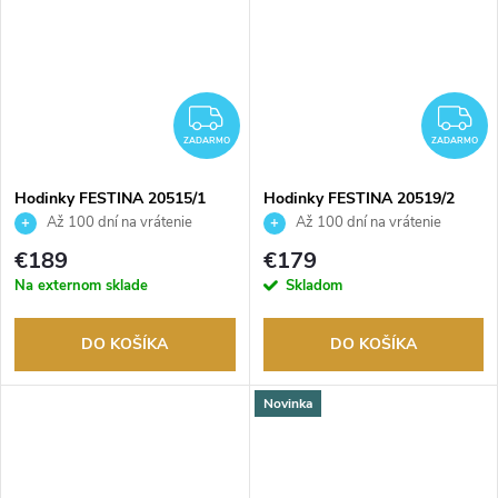
ZADARMO
Z
ZADARMO
ZADARMO
Hodinky FESTINA 20515/1
Hodinky FESTINA 20519/2
Až 100 dní na vrátenie
Až 100 dní na vrátenie
tovaru. Autorizovaný predajca.
tovaru. Autorizovaný predajca.
€189
€179
Na externom sklade
Skladom
DO KOŠÍKA
DO KOŠÍKA
Novinka