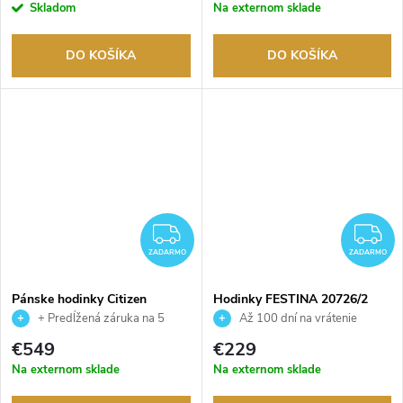
Skladom
Na externom sklade
DO KOŠÍKA
DO KOŠÍKA
ZADARMO
Z
ZADARMO
ZADARMO
Pánske hodinky Citizen
Hodinky FESTINA 20726/2
AT8300-58L
+ Predĺžená záruka na 5
Až 100 dní na vrátenie
rokov. Až 100 dní na vrátenie
tovaru. Autorizovaný predajca.
€549
€229
tovaru. Autorizovaný predajca.
Na externom sklade
Na externom sklade