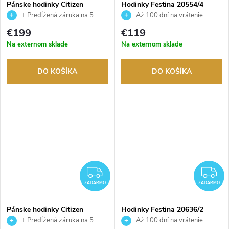
Pánske hodinky Citizen
Hodinky Festina 20554/4
NH8390-20LE
+ Predĺžená záruka na 5
Až 100 dní na vrátenie
rokov. Až 100 dní na vrátenie
tovaru. Autorizovaný predajca.
€199
€119
tovaru. Autorizovaný predajca.
Na externom sklade
Na externom sklade
DO KOŠÍKA
DO KOŠÍKA
ZADARMO
Z
ZADARMO
ZADARMO
Pánske hodinky Citizen
Hodinky Festina 20636/2
BM7108-81L
+ Predĺžená záruka na 5
Až 100 dní na vrátenie