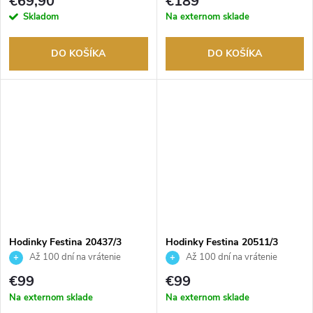
v
€69,90
€189
Skladom
Na externom sklade
DO KOŠÍKA
DO KOŠÍKA
Hodinky Festina 20437/3
Hodinky Festina 20511/3
Až 100 dní na vrátenie
Až 100 dní na vrátenie
tovaru. Autorizovaný predajca.
tovaru. Autorizovaný predajca.
€99
€99
Na externom sklade
Na externom sklade