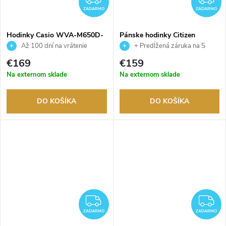
ZADARMO
ZADARMO
Hodinky Casio WVA-M650D-
Pánske hodinky Citizen
2AER
AN8201-57L
Až 100 dní na vrátenie
+ Predĺžená záruka na 5
tovaru. Autorizovaný predajca.
rokov. Až 100 dní na vrátenie
€169
€159
tovaru. Autorizovaný predajca.
Na externom sklade
Na externom sklade
DO KOŠÍKA
DO KOŠÍKA
ZADARMO
Z
ZADARMO
ZADARMO