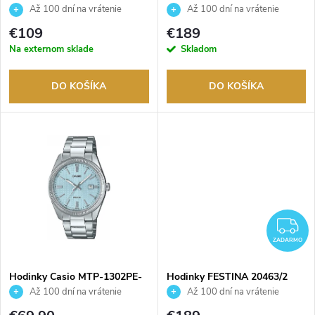
e
Až 100 dní na vrátenie
Až 100 dní na vrátenie
p
tovaru. Autorizovaný predajca.
tovaru. Autorizovaný predajca.
p
€109
€189
r
Na externom sklade
Skladom
r
o
DO KOŠÍKA
DO KOŠÍKA
o
d
d
u
u
k
k
t
Z
t
ZADARMO
o
o
Hodinky Casio MTP-1302PE-
Hodinky FESTINA 20463/2
2AVEF
v
Až 100 dní na vrátenie
Až 100 dní na vrátenie
tovaru. Autorizovaný predajca.
tovaru. Autorizovaný predajca.