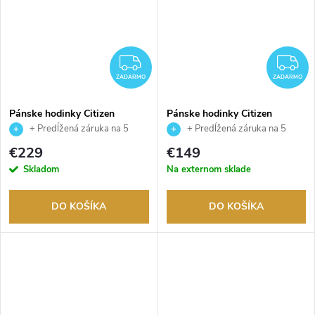
ZADARMO
Z
ZADARMO
ZADARMO
Pánske hodinky Citizen
Pánske hodinky Citizen
CA0690-88L
AN8190-51L
+ Predĺžená záruka na 5
+ Predĺžená záruka na 5
rokov. Až 100 dní na vrátenie
rokov. Až 100 dní na vrátenie
€229
€149
tovaru. Autorizovaný predajca.
tovaru. Autorizovaný predajca.
Skladom
Na externom sklade
DO KOŠÍKA
DO KOŠÍKA