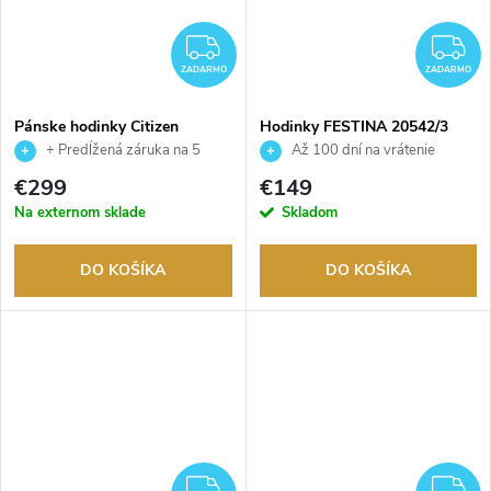
ZADARMO
Z
ZADARMO
ZADARMO
Pánske hodinky Citizen
Hodinky FESTINA 20542/3
AT2141-52L
+ Predĺžená záruka na 5
Až 100 dní na vrátenie
rokov. Až 100 dní na vrátenie
tovaru. Autorizovaný predajca.
€299
€149
tovaru. Autorizovaný predajca.
Na externom sklade
Skladom
DO KOŠÍKA
DO KOŠÍKA
ZADARMO
Z