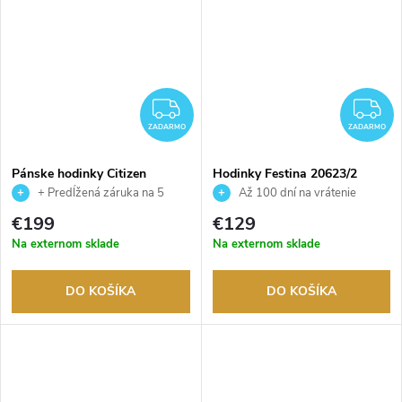
ZADARMO
Z
ZADARMO
ZADARMO
Pánske hodinky Citizen
Hodinky Festina 20623/2
NH9131-73L
+ Predĺžená záruka na 5
Až 100 dní na vrátenie
rokov. Až 100 dní na vrátenie
tovaru. Autorizovaný predajca.
€199
€129
tovaru. Autorizovaný predajca.
Na externom sklade
Na externom sklade
DO KOŠÍKA
DO KOŠÍKA