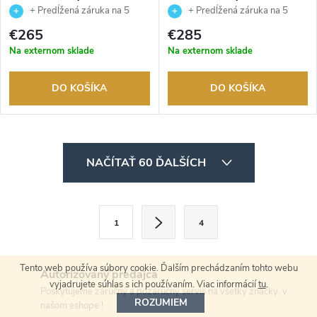
CA4720-52L
NJ0210-13L
+ Predĺžená záruka na 5
+ Predĺžená záruka na 5
rokov. Až 100 dní na vrátenie
rokov. Až 100 dní na vrátenie
€265
€285
tovaru. Autorizovaný predajca.
tovaru. Autorizovaný predajca.
Na externom sklade
Na externom sklade
DO KOŠÍKA
DO KOŠÍKA
O
NAČÍTAŤ 60 ĎALŠÍCH
v
l
S
1
4
t
á
r
d
Tento web používa súbory cookie. Ďalším prechádzaním tohto webu
á
Autorizovaný predajca
vyjadrujete súhlas s ich používaním. Viac informácií
tu
.
a
n
Poskytujeme záručný a pozáručný servis na všetky značky, v
ROZUMIEM
našom eshope !
k