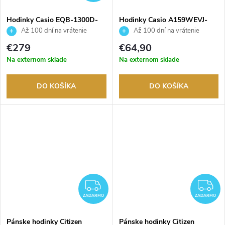
Hodinky Casio EQB-1300D-
Hodinky Casio A159WEVJ-
2AEF
2ER
Až 100 dní na vrátenie
Až 100 dní na vrátenie
tovaru. Autorizovaný predajca.
tovaru. Autorizovaný predajca.
€279
€64,90
Na externom sklade
Na externom sklade
DO KOŠÍKA
DO KOŠÍKA
ZADARMO
Z
ZADARMO
ZADARMO
Pánske hodinky Citizen
Pánske hodinky Citizen