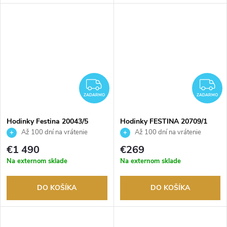
ZADARMO
Z
ZADARMO
ZADARMO
Hodinky Festina 20043/5
Hodinky FESTINA 20709/1
Až 100 dní na vrátenie
Až 100 dní na vrátenie
tovaru. Autorizovaný predajca.
tovaru. Autorizovaný predajca.
€1 490
€269
Na externom sklade
Na externom sklade
DO KOŠÍKA
DO KOŠÍKA