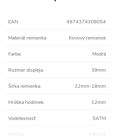
EAN
:
4974374308054
Materiál remienka
:
Kovový remienok
Farba
:
Modrá
Rozmer displeja
:
39mm
Šírka remienka
:
22mm-18mm
Hrúbka hodiniek
:
12mm
Vodotesnosť
:
5ATM
Sklíčko
:
Zafírové