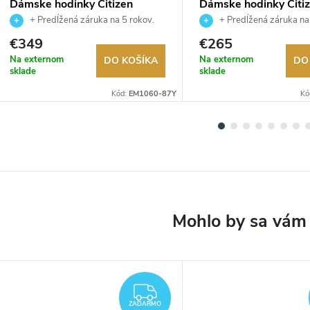
Dámske hodinky Citizen
Dámske hodinky Citi
EM1060-87Y
EM1070-83A
+ Predĺžená záruka na 5 rokov.
+ Predĺžená záruka na
Až 100 dní na vrátenie tovaru.
Až 100 dní na vrátenie tova
€349
€265
Autorizovaný predajca.
Autorizovaný predajca.
Na externom
Na externom
DO KOŠÍKA
DO
sklade
sklade
Kód:
EM1060-87Y
Kó
DARMO
ZADARMO
ZADARMO