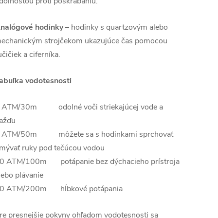
dolnosťou proti poškrabaniu.
nalógové hodinky –
hodinky s quartzovým alebo
echanickým strojčekom ukazujúce čas pomocou
učičiek a ciferníka.
abuľka vodotesnosti
 ATM/30m odolné voči striekajúcej vode a
ažďu
 ATM/50m môžete sa s hodinkami sprchovať
mývať ruky pod tečúcou vodou
0 ATM/100m potápanie bez dýchacieho prístroja
lebo plávanie
0 ATM/200m hĺbkové potápania
re presnejšie pokyny ohľadom vodotesnosti sa