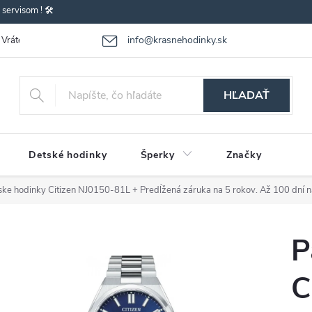
ervisom ! 🛠️
info@krasnehodinky.sk
Vrátenie-výmena tovaru
Reklamácia tovaru
Obchodné podmienky
HĽADAŤ
Detské hodinky
Šperky
Značky
ske hodinky Citizen NJ0150-81L
+ Predĺžená záruka na 5 rokov. Až 100 dní n
P
C