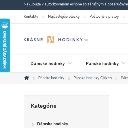
Prejsť
Nakupujte v autorizovanom eshope so záručným a pozáručným s
na
Kontakty
Najčastejšie otázky
Poštovné a platby
obsah
Dámske hodinky
Pánske hodinky
Pánske hodinky
Pánske hodinky Citizen
Pán
Domov
B
Preskočiť
Kategórie
kategórie
o
Dámske hodinky