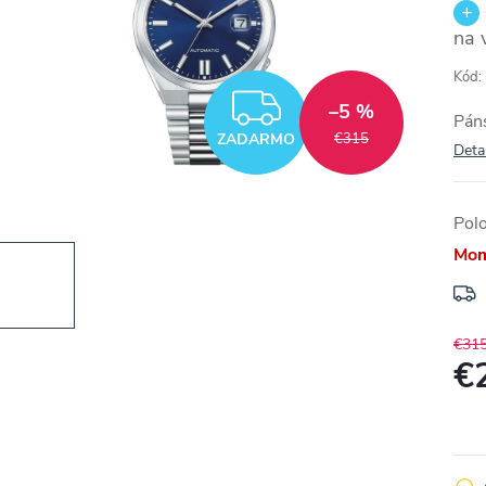
na 
Kód:
ZADARMO
–5 %
Pán
ZADARMO
€315
Deta
Pol
Mom
€31
€
Jedn
cena