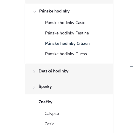
č
Pánske hodinky
n
Pánske hodinky Casio
ý
Pánske hodinky Festina
p
Pánske hodinky Citizen
Pánske hodinky Guess
a
Detské hodinky
n
e
Šperky
l
Značky
Calypso
Casio