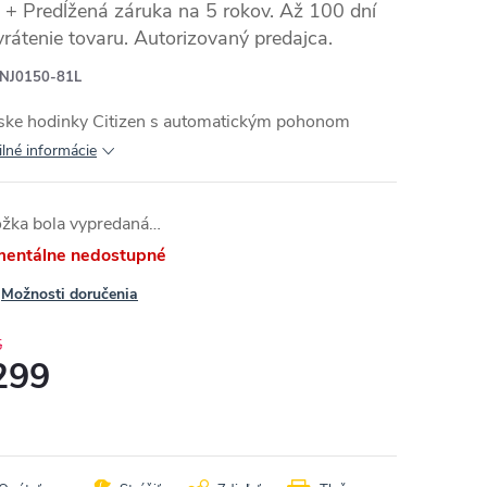
+ Predĺžená záruka na 5 rokov. Až 100 dní
vrátenie tovaru. Autorizovaný predajca.
NJ0150-81L
ske hodinky Citizen s automatickým pohonom
ilné informácie
ožka bola vypredaná…
entálne nedostupné
Možnosti doručenia
5
299
otková
: