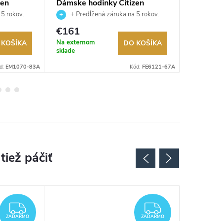
zen
Dámske hodinky Citizen
Unisex 
FE6121-67A
NJ0200
 5 rokov.
+ Predĺžená záruka na 5 rokov.
+ Pre
ru.
Až 100 dní na vrátenie tovaru.
Až 100 dní
€161
€299
Autorizovaný predajca.
Autorizov
Na externom
Na exter
 KOŠÍKA
DO KOŠÍKA
sklade
sklade
d:
EM1070-83A
Kód:
FE6121-67A
ZADARMO
ZADARMO
ZADARMO
ZADARMO