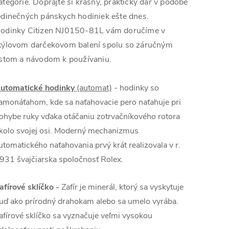
ategórie. Doprajte si krásny, praktický dar v podobe
edinečných pánskych hodiniek ešte dnes.
odinky Citizen NJ0150-81L vám doručíme v
týlovom darčekovom balení spolu so záručným
istom a návodom k používaniu.
utomatické hodinky
(automat)
- hodinky so
amonáťahom, kde sa naťahovacie pero naťahuje pri
ohybe ruky vďaka otáčaniu zotrvačníkového rotora
kolo svojej osi. Moderný mechanizmus
utomatického naťahovania prvý krát realizovala v r.
931 švajčiarska spoločnosť Rolex.
afírové sklíčko -
Zafír je minerál, ktorý sa vyskytuje
uď ako prírodný drahokam alebo sa umelo vyrába.
afírové sklíčko sa vyznačuje veľmi vysokou