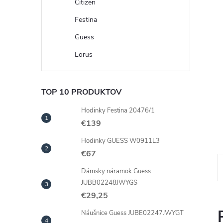
Citizen
Festina
Guess
Lorus
TOP 10 PRODUKTOV
Hodinky Festina 20476/1
€139
Hodinky GUESS W0911L3
€67
Dámsky náramok Guess
JUBB02248JWYGS
€29,25
Náušnice Guess JUBE02247JWYGT