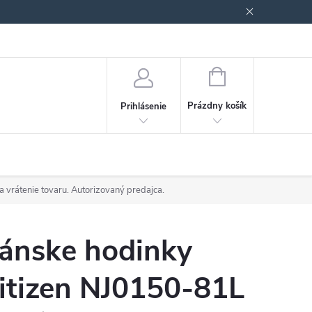
Podmienky ochrany osobných údajov
Blog
NÁKUPNÝ
KOŠÍK
Prázdny košík
Prihlásenie
a vrátenie tovaru. Autorizovaný predajca.
ánske hodinky
itizen NJ0150-81L