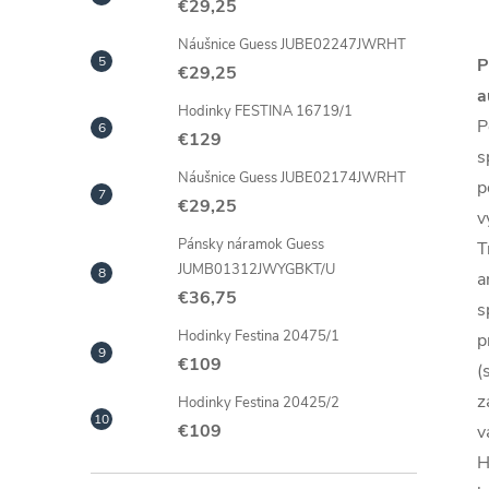
€29,25
Náušnice Guess JUBE02247JWRHT
P
€29,25
a
Hodinky FESTINA 16719/1
P
€129
s
Náušnice Guess JUBE02174JWRHT
p
€29,25
v
Pánsky náramok Guess
T
JUMB01312JWYGBKT/U
a
€36,75
s
Hodinky Festina 20475/1
p
€109
(
z
Hodinky Festina 20425/2
€109
v
H