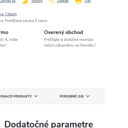
Opýtať sa
Strážiť
Zdieľať
Tlač
ka:
Citizen
ka
:
Predĺžená záruka 5 rokov
rmo
Overený obchod
50,-€, máte
Prečítajte si skutočné recenzie
mo !
našich zákazníkov na Heuréke !
VISIACE PRODUKTY
PODOBNÉ (10)
Dodatočné parametre