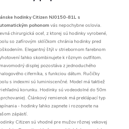
ánske hodinky Citizen NJ0150-81L s
utomatickým pohonom
vás nepochybne oslovia.
evná chirurgická oceľ, z ktorej sú hodinky vyrobené,
polu so zafírovým sklíčkom chránia hodinky pred
oškodením. Elegantný štýl v striebornom farebnom
yhotovení ľahko skombinujete k rôznym outfitom.
mavomodrý displej pozostáva z jednoduchého
nalogového ciferníka, s funkciou dátum. Ručičky
polu s indexmi sú luminiscenčné. Model má taktiež
riehľadnú korunku. Hodinky sú vodeodolné do 50m
sprchovanie). Článkový remienok má preklápací typ
apínania - hodinky ľahko zapnete i rozopnete na
ašom zápästí.
odinky Citizen sú vhodné pre mužov rôznej vekovej