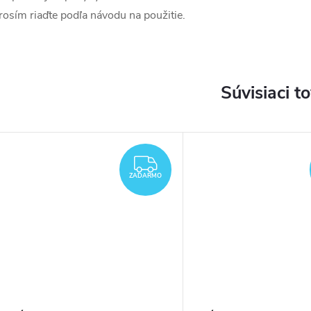
rosím riaďte podľa návodu na použitie.
Súvisiaci t
DARMO
ZADARMO
ZADARMO