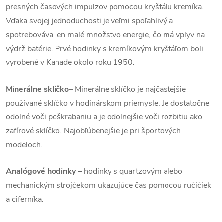
presných časových impulzov pomocou kryštálu kremíka.
Vďaka svojej jednoduchosti je veľmi spoľahlivý a
spotrebováva len malé množstvo energie, čo má vplyv na
výdrž batérie. Prvé hodinky s kremíkovým kryštáľom boli
vyrobené v Kanade okolo roku 1950.
Minerálne sklíčko
– Minerálne sklíčko je najčastejšie
používané sklíčko v hodinárskom priemysle. Je dostatočne
odolné voči poškrabaniu a je odolnejšie voči rozbitiu ako
zafírové sklíčko. Najobľúbenejšie je pri športových
modeloch.
Analógové hodinky –
hodinky s quartzovým alebo
mechanickým strojčekom ukazujúce čas pomocou ručičiek
a ciferníka.