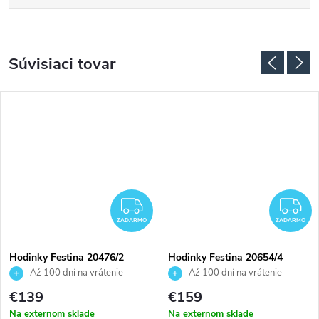
Súvisiaci tovar
ZADARMO
Z
ZADARMO
ZADARMO
Hodinky Festina 20476/2
Hodinky Festina 20654/4
Až 100 dní na vrátenie
Až 100 dní na vrátenie
tovaru. Autorizovaný predajca.
tovaru. Autorizovaný predajca.
€139
€159
Na externom sklade
Na externom sklade