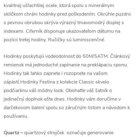
kvalitnej ušľachtilej ocele, ktorá spolu s minerálnym
sklíčkom chráni hodinky pred poškodením.
Okrúhle puzdro
s pevnou obrubou skrýva výrazný tmavomodrý displej s
indexami. Ciferník disponuje ukazovateľom dátumu na
pozícii tretej hodiny. Ručičky sú luminiscenčné.
Hodinky poskytujú vodeodolnosť do 50M/5ATM. Článkový
remienok má jednoduché zapínanie na preklápaciu sponu.
Hodinky tak ľahko zapnete i rozopnete na vašom
zápästí.
Hodinky Festina z kolekcie Classic skvelo
podčiarknu váš módny look. Obohaťte váš šatník o
jedinečný doplnok ešte dnes. Hodinky vám doručíme v
darčekovom balení spolu so záručným listom a návodom k
používaniu.
Quartz
–
quartzový strojček označuje generovanie