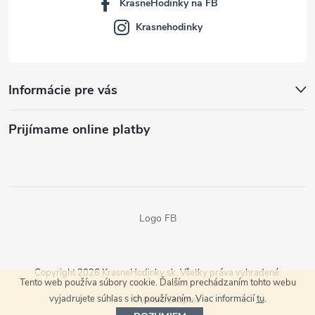
KrasneHodinky na FB
Krasnehodinky
Informácie pre vás
Prijímame online platby
Logo FB
Copyright 2026
KrasneHodinky.sk
. Všetky práva vyhradené.
Tento web používa súbory cookie. Ďalším prechádzaním tohto webu
vyjadrujete súhlas s ich používaním. Viac informácií
tu
.
Vytvoril Shoptet