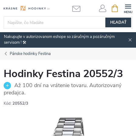
Prejsť
NÁKUPN
KOŠÍK
na
obsah
HĽADAŤ
Nakupujte v autorizovanom eshope so záručným a pozáručným
servisom ! 🛠️
Pánske hodinky Festina
Hodinky Festina 20552/3
Až 100 dní na vrátenie tovaru. Autorizovaný
predajca.
Kód:
20552/3