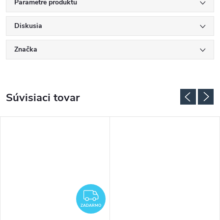
Parametre produktu
Diskusia
Značka
Súvisiaci tovar
ADARMO
ZADARMO
ZADARMO