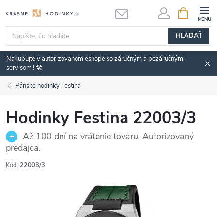
Prejsť
NÁKUPN
KOŠÍK
na
obsah
HĽADAŤ
Nakupujte v autorizovanom eshope so záručným a pozáručným
servisom ! 🛠️
Pánske hodinky Festina
Hodinky Festina 22003/3
Až 100 dní na vrátenie tovaru. Autorizovaný
predajca.
Kód:
22003/3