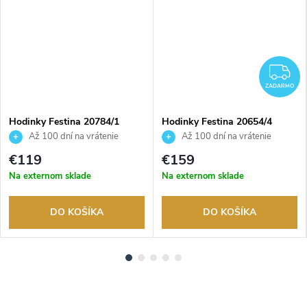
ADARMO
Z
ZADARMO
Hodinky Festina 20784/1
Hodinky Festina 20654/4
Až 100 dní na vrátenie
Až 100 dní na vrátenie
tovaru. Autorizovaný predajca.
tovaru. Autorizovaný predajca.
€119
€159
Na externom sklade
Na externom sklade
DO KOŠÍKA
DO KOŠÍKA