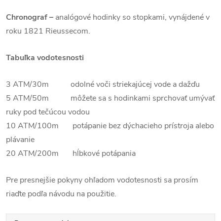
Chronograf –
analógové hodinky so stopkami, vynájdené v
roku 1821 Rieussecom.
Tabuľka vodotesnosti
3 ATM/30m odolné voči striekajúcej vode a dažďu
5 ATM/50m môžete sa s hodinkami sprchovať umývať
ruky pod tečúcou vodou
10 ATM/100m potápanie bez dýchacieho prístroja alebo
plávanie
20 ATM/200m hĺbkové potápania
Pre presnejšie pokyny ohľadom vodotesnosti sa prosím
riaďte podľa návodu na použitie.