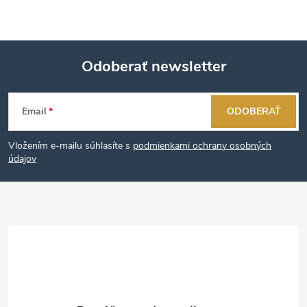
Odoberať newsletter
Z
Email
ODOBERAŤ
á
Vložením e-mailu súhlasíte s
podmienkami ochrany osobných
p
údajov
ä
t
i
e