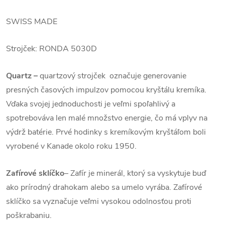
SWISS MADE
Strojček:
RONDA 5030D
Quartz
–
quartzový strojček označuje generovanie
presných časových impulzov pomocou kryštálu kremíka.
Vďaka svojej jednoduchosti je veľmi spoľahlivý a
spotrebováva len malé množstvo energie, čo má vplyv na
výdrž batérie. Prvé hodinky s kremíkovým kryštáľom boli
vyrobené v Kanade okolo roku 1950.
Zafírové sklíčko
–
Zafír je minerál, ktorý sa vyskytuje buď
ako prírodný drahokam alebo sa umelo vyrába. Zafírové
sklíčko sa vyznačuje veľmi vysokou odolnosťou proti
poškrabaniu.