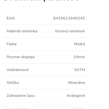
EAN
:
8430622846045
Materiál remienka
:
Kovový remienok
Farba
:
Modrá
Rozmer displeja
:
34mm
Vodotesnosť
:
5ATM
Sklíčko
:
Minerálne
Zobrazenie času
:
Analogové
Tvar displeja
:
Okrúhly