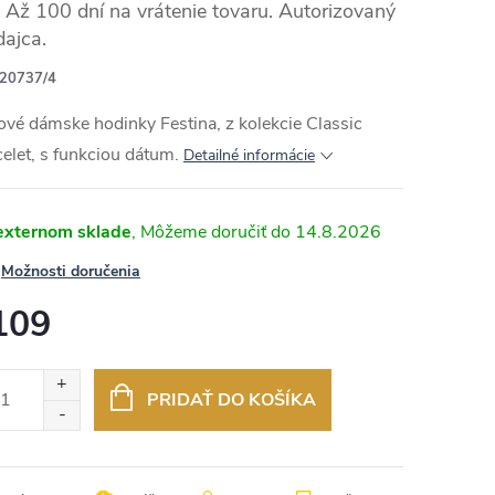
Až 100 dní na vrátenie tovaru. Autorizovaný
dajca.
20737/4
ové dámske hodinky Festina, z kolekcie Classic
elet, s funkciou dátum.
Detailné informácie
externom sklade
14.8.2026
Možnosti doručenia
109
otková
:
PRIDAŤ DO KOŠÍKA