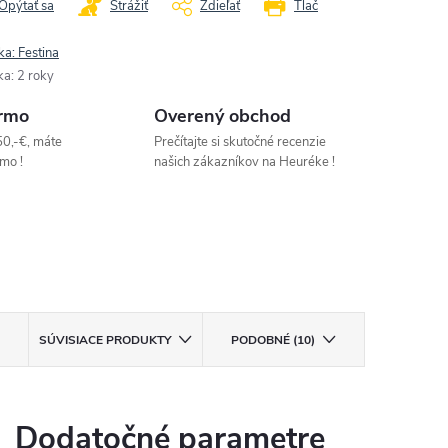
Opýtať sa
Strážiť
Zdieľať
Tlač
ka:
Festina
ka
:
2 roky
rmo
Overený obchod
50,-€, máte
Prečítajte si skutočné recenzie
mo !
našich zákazníkov na Heuréke !
SÚVISIACE PRODUKTY
PODOBNÉ (10)
Dodatočné parametre