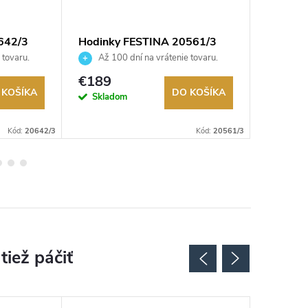
642/3
Hodinky FESTINA 20561/3
Hodinky
 tovaru.
Až 100 dní na vrátenie tovaru.
Až 10
Autorizovaný predajca.
Autorizov
€189
€399
 KOŠÍKA
DO KOŠÍKA
Skladom
Na exter
sklade
Kód:
20642/3
Kód:
20561/3