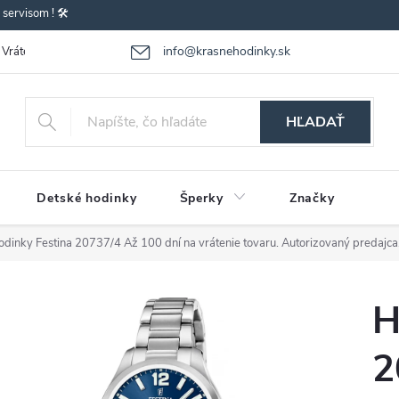
ervisom ! 🛠️
info@krasnehodinky.sk
Vrátenie-výmena tovaru
Reklamácia tovaru
Obchodné podmienky
HĽADAŤ
Detské hodinky
Šperky
Značky
odinky Festina 20737/4
Až 100 dní na vrátenie tovaru. Autorizovaný predajca
H
2