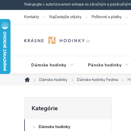
Prejsť
Nakupujte v autorizovanom eshope so záručným a pozáručným s
na
Kontakty
Najčastejšie otázky
Poštovné a platby
obsah
Dámske hodinky
Pánske hodinky
Dámske hodinky
Dámske hodinky Festina
H
Domov
B
Preskočiť
Kategórie
kategórie
o
Dámske hodinky