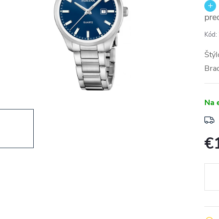
pre
Kód:
Štýl
Brac
Na 
€
Jedn
cena