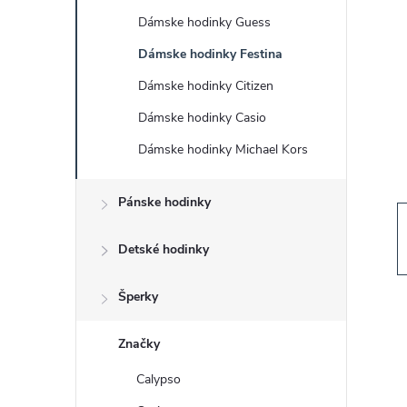
č
Dámske hodinky Guess
n
Dámske hodinky Festina
ý
Dámske hodinky Citizen
Dámske hodinky Casio
p
Dámske hodinky Michael Kors
a
Pánske hodinky
n
Detské hodinky
e
Šperky
l
Značky
Calypso