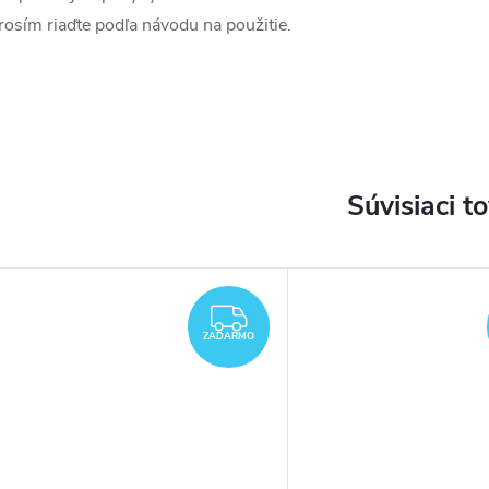
rosím riaďte podľa návodu na použitie.
Súvisiaci t
ZADARMO
ZADARMO