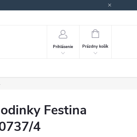
Podmienky ochrany osobných údajov
Blog
NÁKUPNÝ
KOŠÍK
Prázdny košík
Prihlásenie
.
odinky Festina
0737/4