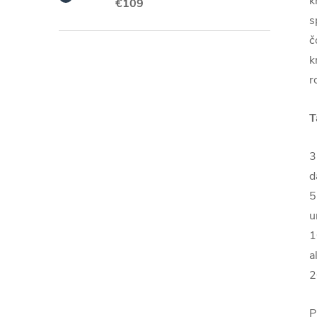
k
€109
s
č
k
r
T
3
d
5
u
1
a
2
P