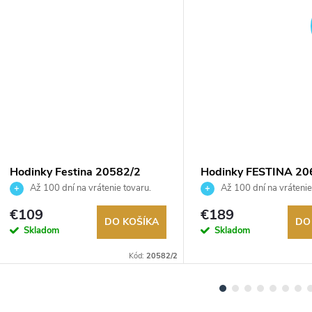
DARMO
Hodinky Festina 20582/2
Hodinky FESTINA 20
Až 100 dní na vrátenie tovaru.
Až 100 dní na vrátenie
Autorizovaný predajca.
Autorizovaný predajca.
€109
€189
DO KOŠÍKA
DO
Skladom
Skladom
Kód:
20582/2