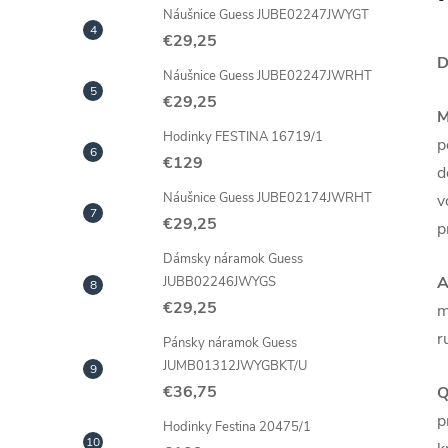
Náušnice Guess JUBE02247JWYGT
€29,25
D
Náušnice Guess JUBE02247JWRHT
€29,25
M
Hodinky FESTINA 16719/1
p
€129
d
Náušnice Guess JUBE02174JWRHT
v
€29,25
p
Dámsky náramok Guess
A
JUBB02246JWYGS
€29,25
m
r
Pánsky náramok Guess
JUMB01312JWYGBKT/U
€36,75
Q
p
Hodinky Festina 20475/1