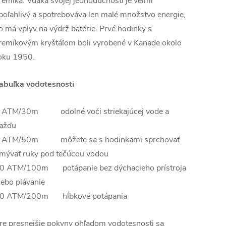
remíka. Vďaka svojej jednoduchosti je veľmi
poľahlivý a spotrebováva len malé množstvo energie,
o má vplyv na výdrž batérie. Prvé hodinky s
remíkovým kryštáľom boli vyrobené v Kanade okolo
oku 1950.
abuľka vodotesnosti
 ATM/30m odolné voči striekajúcej vode a
ažďu
 ATM/50m môžete sa s hodinkami sprchovať
mývať ruky pod tečúcou vodou
0 ATM/100m potápanie bez dýchacieho prístroja
lebo plávanie
0 ATM/200m hĺbkové potápania
re presnejšie pokyny ohľadom vodotesnosti sa