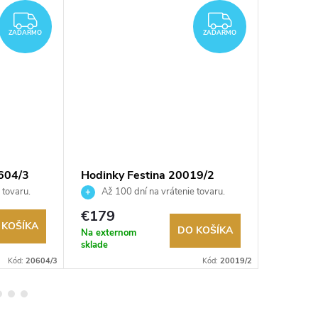
ZADARMO
ZADARMO
ZADARMO
ZADARMO
604/3
Hodinky Festina 20019/2
Hodinky
 tovaru.
Až 100 dní na vrátenie tovaru.
Až 10
Autorizovaný predajca.
Autorizov
€179
€139
 KOŠÍKA
DO KOŠÍKA
Na externom
Na exter
sklade
sklade
Kód:
20604/3
Kód:
20019/2