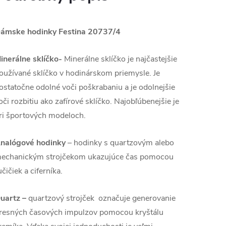
ámske hodinky Festina 20737/4
inerálne sklíčko-
Minerálne sklíčko je najčastejšie
oužívané sklíčko v hodinárskom priemysle. Je
ostatočne odolné voči poškrabaniu a je odolnejšie
oči rozbitiu ako zafírové sklíčko. Najobľúbenejšie je
ri športových modeloch.
nalógové hodinky
–
hodinky s quartzovým alebo
echanickým strojčekom ukazujúce čas pomocou
učičiek a ciferníka.
uartz –
quartzový strojček označuje generovanie
resných časových impulzov pomocou kryštálu