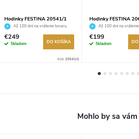
Hodinky FESTINA 20541/1
Hodinky FESTINA 20
Až 100 dní na vrátenie tovaru.
Až 100 dní na vrátenie
Autorizovaný predajca.
Autorizovaný predajca.
€249
€199
DO KOŠÍKA
DO
Skladom
Skladom
Kód:
20541/1