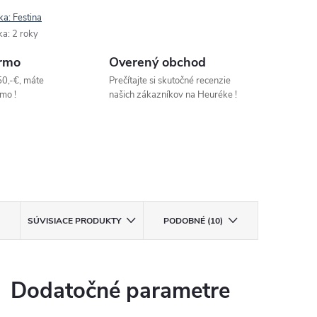
ka:
Festina
ka
:
2 roky
rmo
Overený obchod
50,-€, máte
Prečítajte si skutočné recenzie
mo !
našich zákazníkov na Heuréke !
SÚVISIACE PRODUKTY
PODOBNÉ (10)
Dodatočné parametre