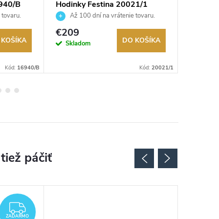
940/B
Hodinky Festina 20021/1
Hodinky
 tovaru.
Až 100 dní na vrátenie tovaru.
Až 10
Autorizovaný predajca.
Autorizov
€209
€109
 KOŠÍKA
DO KOŠÍKA
Skladom
Na exter
sklade
Kód:
16940/B
Kód:
20021/1
ZADARMO
ZADARMO