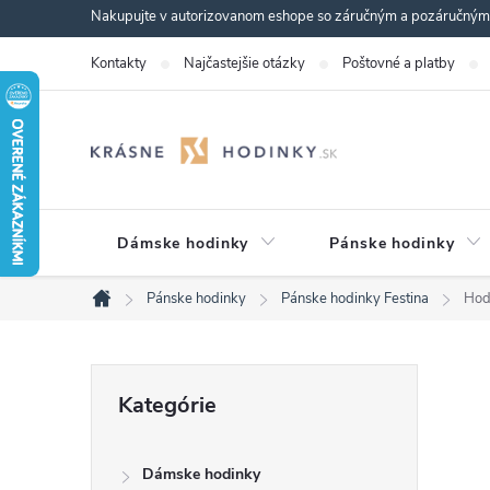
Prejsť
Nakupujte v autorizovanom eshope so záručným a pozáručným s
na
Kontakty
Najčastejšie otázky
Poštovné a platby
obsah
Dámske hodinky
Pánske hodinky
Pánske hodinky
Pánske hodinky Festina
Hod
Domov
B
Preskočiť
Kategórie
kategórie
o
Dámske hodinky