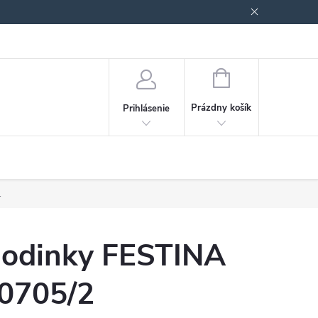
Podmienky ochrany osobných údajov
Blog
NÁKUPNÝ
KOŠÍK
Prázdny košík
Prihlásenie
.
odinky FESTINA
0705/2