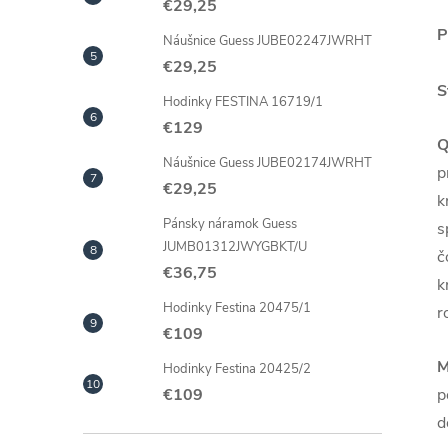
€29,25
P
Náušnice Guess JUBE02247JWRHT
€29,25
S
Hodinky FESTINA 16719/1
€129
Q
Náušnice Guess JUBE02174JWRHT
p
€29,25
k
Pánsky náramok Guess
s
JUMB01312JWYGBKT/U
č
€36,75
k
Hodinky Festina 20475/1
r
€109
M
Hodinky Festina 20425/2
p
€109
d