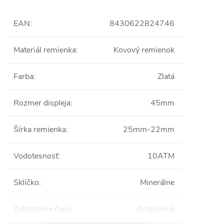
EAN
:
8430622824746
Materiál remienka
:
Kovový remienok
Farba
:
Zlatá
Rozmer displeja
:
45mm
Šírka remienka
:
25mm-22mm
Vodotesnosť
:
10ATM
Sklíčko
:
Minerálne
Zobrazenie času
:
Analogové