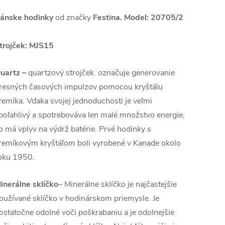
ánske hodinky
od značky
Festina. Model: 20705/2
trojček:
MJS15
uartz
–
quartzový strojček označuje generovanie
resných časových impulzov pomocou kryštálu
remíka. Vďaka svojej jednoduchosti je veľmi
poľahlivý a spotrebováva len malé množstvo energie,
o má vplyv na výdrž batérie. Prvé hodinky s
remíkovým kryštáľom boli vyrobené v Kanade okolo
oku 1950.
inerálne sklíčko
– Minerálne sklíčko je najčastejšie
oužívané sklíčko v hodinárskom priemysle. Je
ostatočne odolné voči poškrabaniu a je odolnejšie