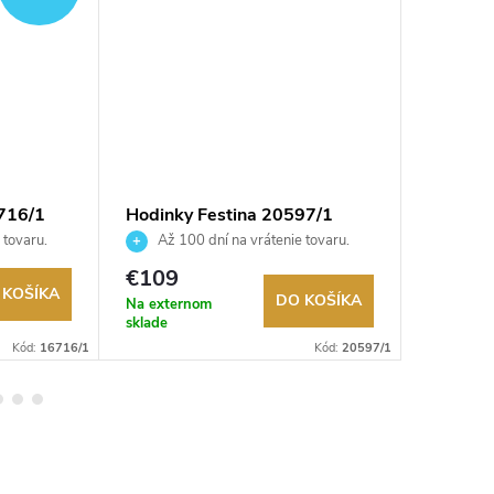
716/1
Hodinky Festina 20597/1
Hodinky
 tovaru.
Až 100 dní na vrátenie tovaru.
Až 10
Autorizovaný predajca.
Autorizov
€109
€129
 KOŠÍKA
DO KOŠÍKA
Na externom
Na exter
sklade
sklade
Kód:
16716/1
Kód:
20597/1