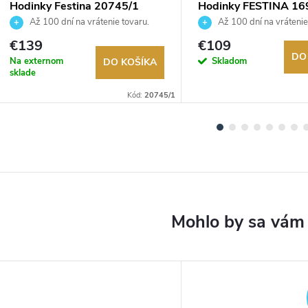
Hodinky Festina 20745/1
Hodinky FESTINA 16
Až 100 dní na vrátenie tovaru.
Až 100 dní na vrátenie
Autorizovaný predajca.
Autorizovaný predajca.
€139
€109
DO
Na externom
Skladom
DO KOŠÍKA
sklade
Kód:
20745/1
DARMO