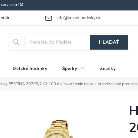
ervisom ! 🛠️
info@krasnehodinky.sk
Vrátenie-výmena tovaru
Reklamácia tovaru
Obchodné podmienky
HĽADAŤ
Detské hodinky
Šperky
Značky
inky FESTINA 20705/2
Až 100 dní na vrátenie tovaru. Autorizovaný predajca
H
2