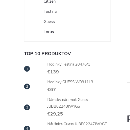
Citizen
Festina
Guess
Lorus
TOP 10 PRODUKTOV
Hodinky Festina 20476/1
€139
Hodinky GUESS W0911L3
€67
Dámsky náramok Guess
JUBB02248JWYGS
€29,25
Náušnice Guess JUBE02247JWYGT