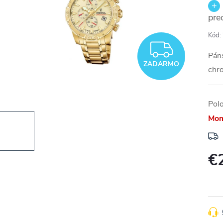
pre
Kód:
ZADA
Páns
ZADARMO
chr
Pol
Mom
€
Jedn
cena