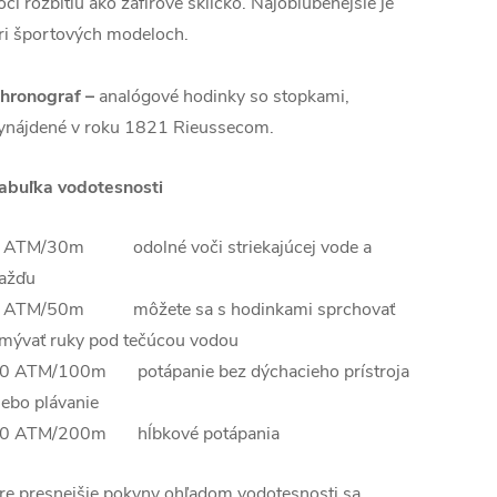
oči rozbitiu ako zafírové sklíčko. Najobľúbenejšie je
ri športových modeloch.
hronograf –
analógové hodinky so stopkami,
ynájdené v roku 1821 Rieussecom.
abuľka vodotesnosti
 ATM/30m odolné voči striekajúcej vode a
ažďu
 ATM/50m môžete sa s hodinkami sprchovať
mývať ruky pod tečúcou vodou
0 ATM/100m potápanie bez dýchacieho prístroja
lebo plávanie
0 ATM/200m hĺbkové potápania
re presnejšie pokyny ohľadom vodotesnosti sa