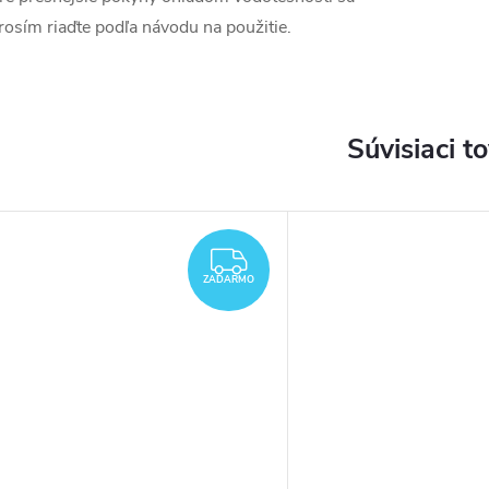
rosím riaďte podľa návodu na použitie.
Súvisiaci t
ZADARMO
ZADARMO