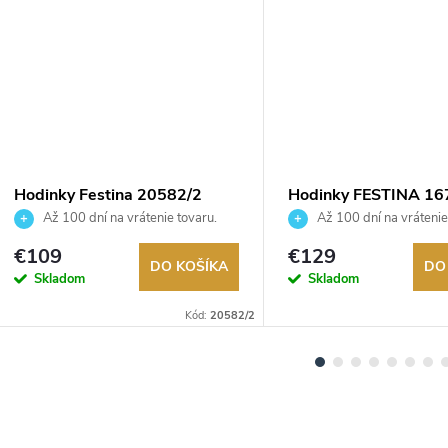
Hodinky Festina 20582/2
Hodinky FESTINA 16
Až 100 dní na vrátenie tovaru.
Až 100 dní na vrátenie
Autorizovaný predajca.
Autorizovaný predajca.
€109
€129
DO KOŠÍKA
DO
Skladom
Skladom
Kód:
20582/2