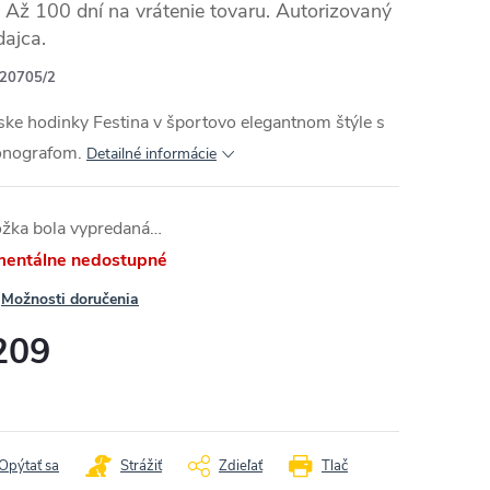
Až 100 dní na vrátenie tovaru. Autorizovaný
dajca.
20705/2
RMO
ke hodinky Festina v športovo elegantnom štýle s
onografom.
Detailné informácie
ožka bola vypredaná…
entálne nedostupné
Možnosti doručenia
209
otková
:
Opýtať sa
Strážiť
Zdieľať
Tlač