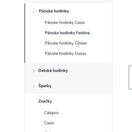
č
Pánske hodinky
n
Pánske hodinky Casio
ý
Pánske hodinky Festina
p
Pánske hodinky Citizen
Pánske hodinky Guess
a
Detské hodinky
n
e
Šperky
l
Značky
Calypso
Casio