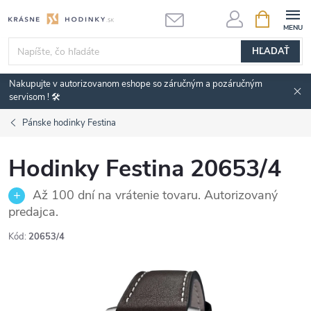
Prejsť
NÁKUPN
KOŠÍK
na
obsah
HĽADAŤ
Nakupujte v autorizovanom eshope so záručným a pozáručným
servisom ! 🛠️
Pánske hodinky Festina
Hodinky Festina 20653/4
Až 100 dní na vrátenie tovaru. Autorizovaný
predajca.
Kód:
20653/4