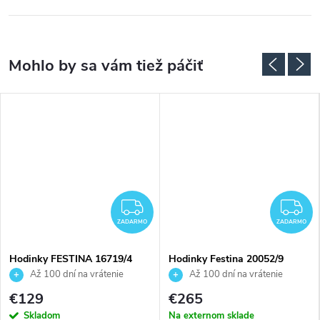
ADARMO
ZADARMO
Z
ZADARMO
ZADARMO
Hodinky FESTINA 16719/4
Hodinky Festina 20052/9
Až 100 dní na vrátenie
Až 100 dní na vrátenie
tovaru. Autorizovaný predajca.
tovaru. Autorizovaný predajca.
€129
€265
Skladom
Na externom sklade