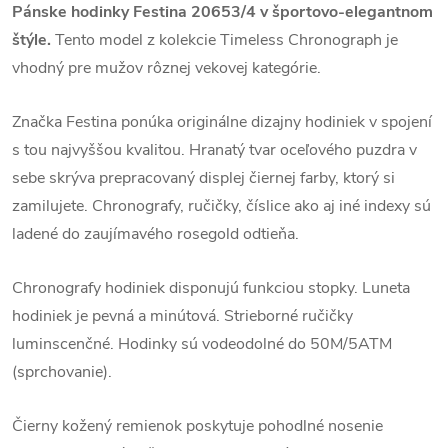
Pánske hodinky Festina 20653/4 v športovo-elegantnom
štýle.
Tento model z kolekcie Timeless Chronograph je
vhodný pre mužov rôznej vekovej kategórie.
Značka Festina ponúka originálne dizajny hodiniek v spojení
s tou najvyššou kvalitou. Hranatý tvar oceľového puzdra v
sebe skrýva prepracovaný displej čiernej farby, ktorý si
zamilujete. Chronografy, ručičky, číslice ako aj iné indexy sú
ladené do zaujímavého rosegold odtieňa.
Chronografy hodiniek disponujú funkciou stopky. Luneta
hodiniek je pevná a minútová. Strieborné ručičky
luminscenčné. Hodinky sú vodeodolné do 50M/5ATM
(sprchovanie).
Čierny kožený remienok poskytuje pohodlné nosenie