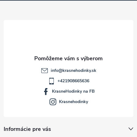
ä
t
i
e
info
@
krasnehodinky.sk
+421908665636
KrasneHodinky na FB
Krasnehodinky
Informácie pre vás