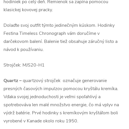
hodiniek po celý deň. Remienok sa zapína pomocou
klasickej kovovej pracky.
Dolaďte svoj outfit týmto jedinečným kúskom.
Hodinky
Festina Timeless Chronograph vám doručíme v
darčekovom balení. Balenie tiež obsahuje záručný listo a
návod k používaniu.
Strojček: MJS20-H1
Quartz
–
quartzový strojček označuje generovanie
presných časových impulzov pomocou kryštálu kremíka.
Vďaka svojej jednoduchosti je veľmi spoľahlivý a
spotrebováva len malé množstvo energie, čo má vplyv na
výdrž batérie. Prvé hodinky s kremíkovým kryštáľom boli
vyrobené v Kanade okolo roku 1950.