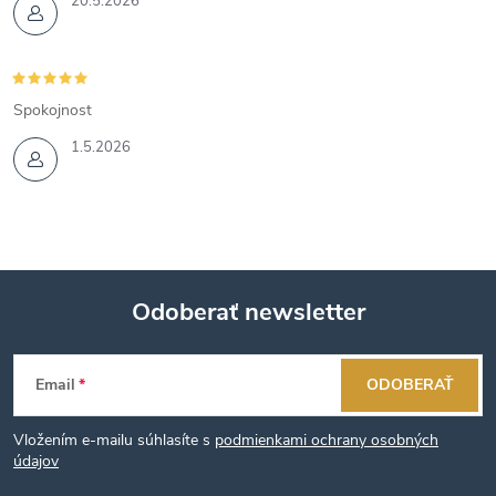
20.5.2026
Spokojnost
1.5.2026
Odoberať newsletter
Z
Email
ODOBERAŤ
á
Vložením e-mailu súhlasíte s
podmienkami ochrany osobných
p
údajov