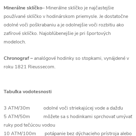
Minerálne sklíčko
– Minerálne sklíčko je najčastejšie
používané sklíčko v hodinárskom priemysle. Je dostatočne
odolné voči poškrabaniu a je odolnejšie voči rozbitiu ako
zafírové sklíčko. Najobľúbenejšie je pri športových
modeloch.
Chronograf –
analógové hodinky so stopkami, vynájdené v
roku 1821 Rieussecom.
Tabuľka vodotesnosti
3 ATM/30m odolné voči striekajúcej vode a dažďu
5 ATM/50m môžete sa s hodinkami sprchovať umývať
ruky pod tečúcou vodou
10 ATM/100m potápanie bez dýchacieho prístroja alebo