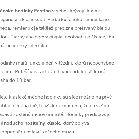
ánske hodinky Festina
v sebe skrývajú kúsok
legancie a klasickosti. Farba koženého remienka je
nedá, remienok je taktiež precízne prešívaný bielou
iťou. Čierny analogový displej neobsahuje číslice, iba
inárne indexy ciferníka.
odinky majú funkciu deň v týždni, ktorú nepochybne
ceníte. Poteší vás taktiež ich vodeodolnosť, ktorá
iaha do 10 bar.
ieto klasické módne hodinky sú síce možno na prvý
ohľad nenápadné, to však neznamená, že na vašom
ápästí zostanú nepovšimnuté. Hodinky predstavujú
ednoducho nosite
ľný kúsok
, ktorý oplýva
chopnosťou osloviť každého muža.