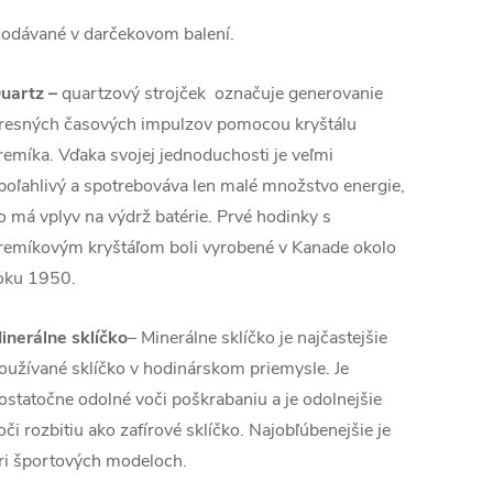
odávané v darčekovom balení.
uartz
–
quartzový strojček označuje generovanie
resných časových impulzov pomocou kryštálu
remíka. Vďaka svojej jednoduchosti je veľmi
poľahlivý a spotrebováva len malé množstvo energie,
o má vplyv na výdrž batérie. Prvé hodinky s
remíkovým kryštáľom boli vyrobené v Kanade okolo
oku 1950.
inerálne sklíčko
– Minerálne sklíčko je najčastejšie
oužívané sklíčko v hodinárskom priemysle. Je
ostatočne odolné voči poškrabaniu a je odolnejšie
oči rozbitiu ako zafírové sklíčko. Najobľúbenejšie je
ri športových modeloch.