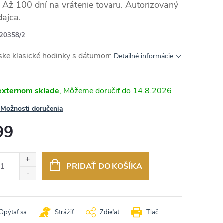
Až 100 dní na vrátenie tovaru. Autorizovaný
dajca.
20358/2
ske klasické hodinky s dátumom
Detailné informácie
externom sklade
14.8.2026
Možnosti doručenia
99
otková
:
PRIDAŤ DO KOŠÍKA
Opýtať sa
Strážiť
Zdieľať
Tlač