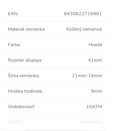
EAN
:
8430622716881
Materiál remienka
:
Kožený remienok
Farba
:
Hnedá
Rozmer displeja
:
41mm
Šírka remienka
:
21mm-19mm
Hrúbka hodiniek
:
9mm
Vodotesnosť
:
10ATM
Sklíčko
:
Minerálne