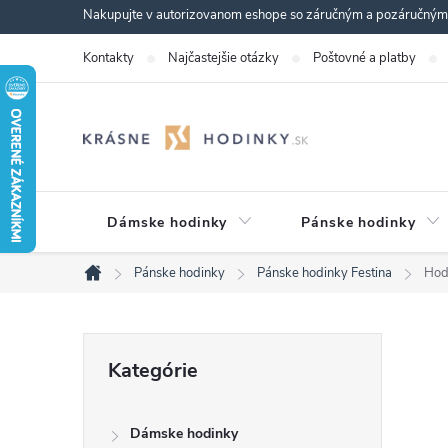
Prejsť
Nakupujte v autorizovanom eshope so záručným a pozáručným s
na
Kontakty
Najčastejšie otázky
Poštovné a platby
obsah
Dámske hodinky
Pánske hodinky
Pánske hodinky
Pánske hodinky Festina
Hod
Domov
B
Preskočiť
Kategórie
kategórie
o
Dámske hodinky