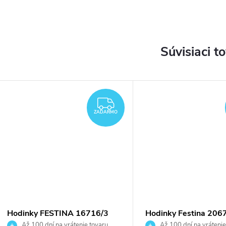
Súvisiaci t
ZADARMO
ZADARMO
Hodinky FESTINA 16716/3
Hodinky Festina 206
Až 100 dní na vrátenie tovaru.
Až 100 dní na vrátenie