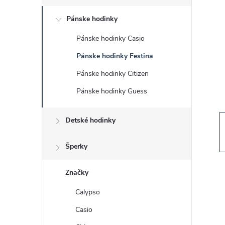
č
Pánske hodinky
n
Pánske hodinky Casio
ý
Pánske hodinky Festina
p
Pánske hodinky Citizen
Pánske hodinky Guess
a
Detské hodinky
n
e
Šperky
l
Značky
Calypso
Casio