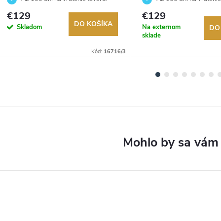
Autorizovaný predajca.
Autorizovaný predajca.
€129
€129
DO KOŠÍKA
Skladom
Na externom
DO
sklade
Kód:
16716/3
DARMO