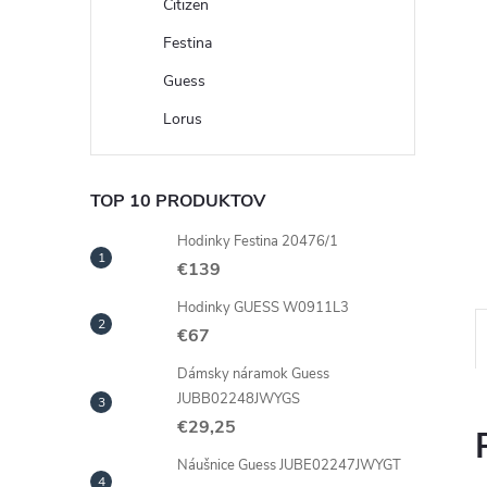
Citizen
Festina
Guess
Lorus
TOP 10 PRODUKTOV
Hodinky Festina 20476/1
€139
Hodinky GUESS W0911L3
€67
Dámsky náramok Guess
JUBB02248JWYGS
€29,25
Náušnice Guess JUBE02247JWYGT