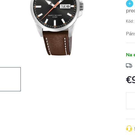
pre
Kód:
Pán
Na 
€
Jedn
cena