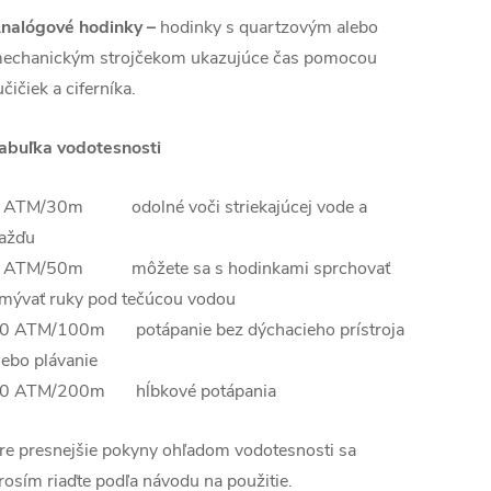
nalógové hodinky –
hodinky s quartzovým alebo
echanickým strojčekom ukazujúce čas pomocou
učičiek a ciferníka.
abuľka vodotesnosti
 ATM/30m odolné voči striekajúcej vode a
ažďu
 ATM/50m môžete sa s hodinkami sprchovať
mývať ruky pod tečúcou vodou
0 ATM/100m potápanie bez dýchacieho prístroja
lebo plávanie
0 ATM/200m hĺbkové potápania
re presnejšie pokyny ohľadom vodotesnosti sa
rosím riaďte podľa návodu na použitie.