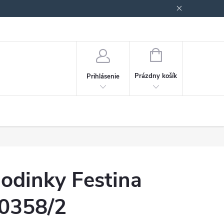
Podmienky ochrany osobných údajov
Blog
NÁKUPNÝ
KOŠÍK
Prázdny košík
Prihlásenie
odinky Festina
0358/2