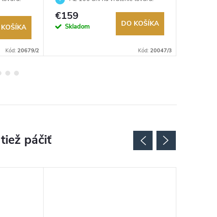
Autorizovaný predajca.
Autorizov
€159
€205
DO KOŠÍKA
Skladom
Na exter
 KOŠÍKA
sklade
Kód:
20679/2
Kód:
20047/3