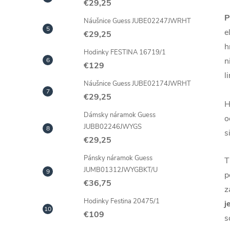
€29,25
P
Náušnice Guess JUBE02247JWRHT
e
€29,25
h
Hodinky FESTINA 16719/1
n
€129
l
Náušnice Guess JUBE02174JWRHT
€29,25
H
Dámsky náramok Guess
o
JUBB02246JWYGS
s
€29,25
Pánsky náramok Guess
T
JUMB01312JWYGBKT/U
p
€36,75
z
Hodinky Festina 20475/1
j
€109
s