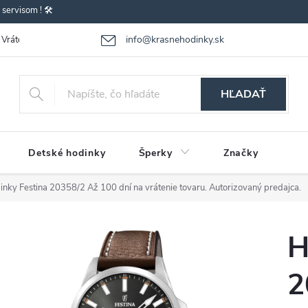
ervisom ! 🛠️
info@krasnehodinky.sk
Vrátenie-výmena tovaru
Reklamácia tovaru
Obchodné podmienky
HĽADAŤ
Detské hodinky
Šperky
Značky
inky Festina 20358/2
Až 100 dní na vrátenie tovaru. Autorizovaný predajca.
H
2