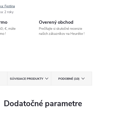
ka:
Festina
ka
:
2 roky
rmo
Overený obchod
50,-€, máte
Prečítajte si skutočné recenzie
mo !
našich zákazníkov na Heuréke !
SÚVISIACE PRODUKTY
PODOBNÉ (10)
Dodatočné parametre