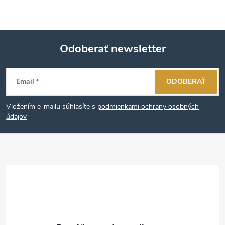
Odoberať newsletter
Z
Email
ODOBERAŤ
á
Vložením e-mailu súhlasíte s
podmienkami ochrany osobných
p
údajov
ä
t
i
e