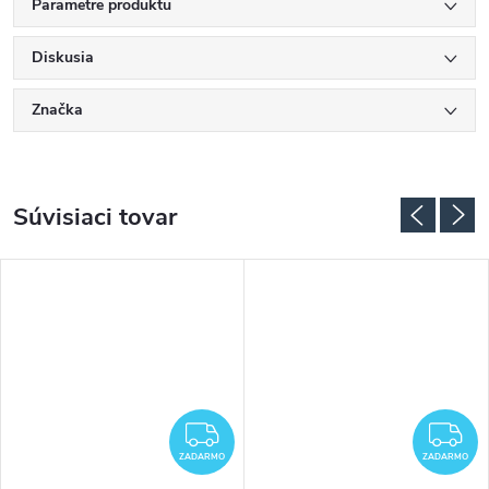
Parametre produktu
Diskusia
Značka
Súvisiaci tovar
ADARMO
ZADARMO
Z
ZADARMO
ZADARMO