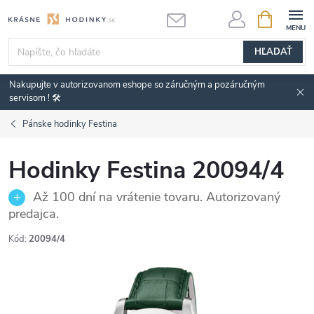
Prejsť
NÁKUPN
KOŠÍK
na
obsah
HĽADAŤ
Nakupujte v autorizovanom eshope so záručným a pozáručným
servisom ! 🛠️
Pánske hodinky Festina
Hodinky Festina 20094/4
Až 100 dní na vrátenie tovaru. Autorizovaný
predajca.
Kód:
20094/4