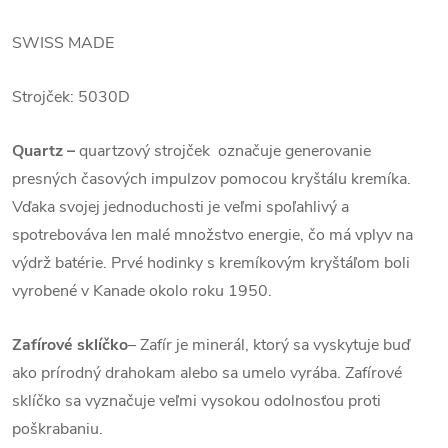
SWISS MADE
Strojček:
5030D
Quartz
–
quartzový strojček označuje generovanie
presných časových impulzov pomocou kryštálu kremíka.
Vďaka svojej jednoduchosti je veľmi spoľahlivý a
spotrebováva len malé množstvo energie, čo má vplyv na
výdrž batérie. Prvé hodinky s kremíkovým kryštáľom boli
vyrobené v Kanade okolo roku 1950.
Zafírové sklíčko
–
Zafír je minerál, ktorý sa vyskytuje buď
ako prírodný drahokam alebo sa umelo vyrába. Zafírové
sklíčko sa vyznačuje veľmi vysokou odolnosťou proti
poškrabaniu.