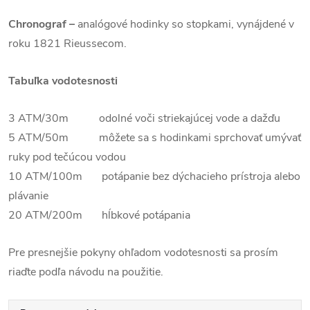
Chronograf –
analógové hodinky so stopkami, vynájdené v
roku 1821 Rieussecom.
Tabuľka vodotesnosti
3 ATM/30m odolné voči striekajúcej vode a dažďu
5 ATM/50m môžete sa s hodinkami sprchovať umývať
ruky pod tečúcou vodou
10 ATM/100m potápanie bez dýchacieho prístroja alebo
plávanie
20 ATM/200m hĺbkové potápania
Pre presnejšie pokyny ohľadom vodotesnosti sa prosím
riaďte podľa návodu na použitie.