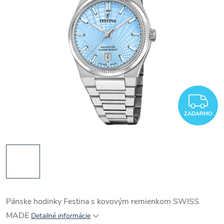
Z
ZADARMO
Pánske hodinky Festina s kovovým remienkom SWISS
MADE
Detailné informácie