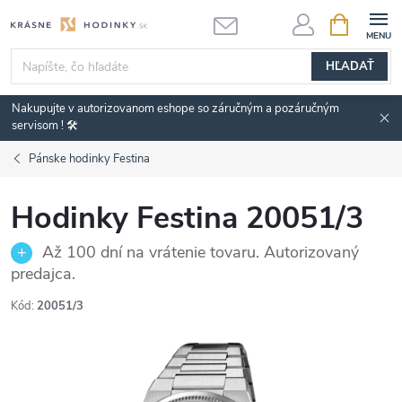
Prejsť
NÁKUPN
KOŠÍK
na
obsah
HĽADAŤ
Nakupujte v autorizovanom eshope so záručným a pozáručným
servisom ! 🛠️
Pánske hodinky Festina
Hodinky Festina 20051/3
Až 100 dní na vrátenie tovaru. Autorizovaný
predajca.
Kód:
20051/3