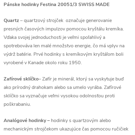
Pánske hodinky Festina 20051/3
SWISS MADE
Quartz
– quartzový strojček označuje generovanie
presných časových impulzov pomocou kryštálu kremíka.
Vďaka svojej jednoduchosti je veľmi spoľahlivý a
spotrebováva len malé množstvo energie, čo má vplyv na
výdrž batérie. Prvé hodinky s kremíkovým kryštáľom boli
vyrobené v Kanade okolo roku 1950.
Zafírové sklíčko
– Zafír je minerál, ktorý sa vyskytuje buď
ako prírodný drahokam alebo sa umelo vyrába. Zafírové
sklíčko sa vyznačuje veľmi vysokou odolnosťou proti
poškrabaniu.
Analógové hodinky –
hodinky s quartzovým alebo
mechanickým strojčekom ukazujúce čas pomocou ručičiek