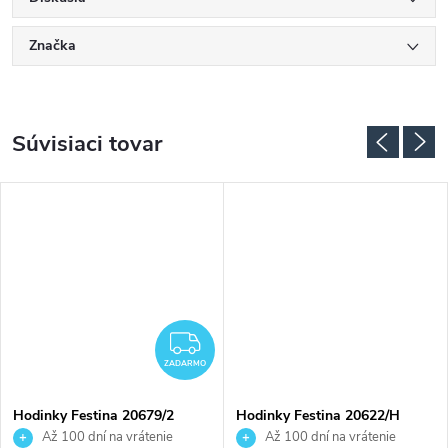
Značka
Súvisiaci tovar
ADARMO
ZADARMO
ZADARMO
Hodinky Festina 20679/2
Hodinky Festina 20622/H
Až 100 dní na vrátenie
Až 100 dní na vrátenie