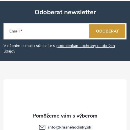
Odoberať newsletter
Z
Email
ODOBERAŤ
á
Vložením e-mailu súhlasíte s
podmienkami ochrany osobných
p
údajov
ä
t
i
e
info
@
krasnehodinky.sk