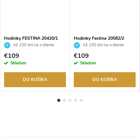
ADARMO
Hodinky FESTINA 20420/1
Hodinky Festina 20582/2
Až 100 dní na vrátenie
Až 100 dní na vrátenie
tovaru. Autorizovaný predajca.
tovaru. Autorizovaný predajca.
€109
€109
Skladom
Skladom
DO KOŠÍKA
DO KOŠÍKA