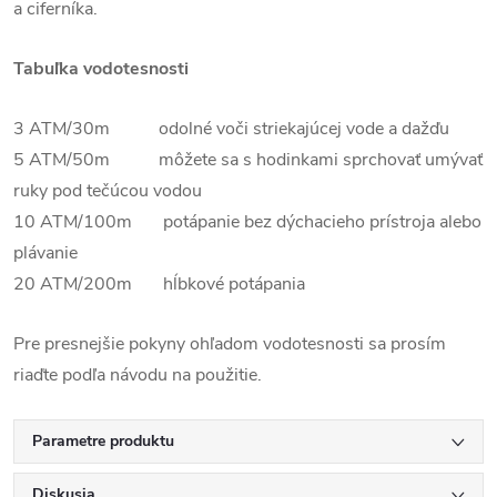
a ciferníka.
Tabuľka vodotesnosti
3 ATM/30m odolné voči striekajúcej vode a dažďu
5 ATM/50m môžete sa s hodinkami sprchovať umývať
ruky pod tečúcou vodou
10 ATM/100m potápanie bez dýchacieho prístroja alebo
plávanie
20 ATM/200m hĺbkové potápania
Pre presnejšie pokyny ohľadom vodotesnosti sa prosím
riaďte podľa návodu na použitie.
Parametre produktu
Diskusia