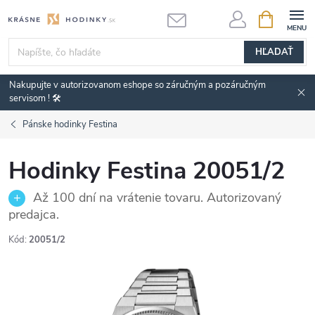
Prejsť
NÁKUPN
KOŠÍK
na
obsah
HĽADAŤ
Nakupujte v autorizovanom eshope so záručným a pozáručným
servisom ! 🛠️
Pánske hodinky Festina
Hodinky Festina 20051/2
Až 100 dní na vrátenie tovaru. Autorizovaný
predajca.
Kód:
20051/2