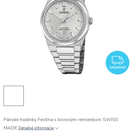
Z
ZADARMO
Pánske hodinky Festina s kovovým remienkom SWISS
MADE
Detailné informácie