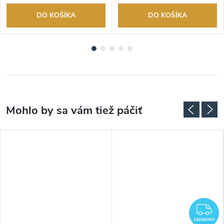
DO KOŠÍKA
DO KOŠÍKA
ADARMO
Z
ZADARMO