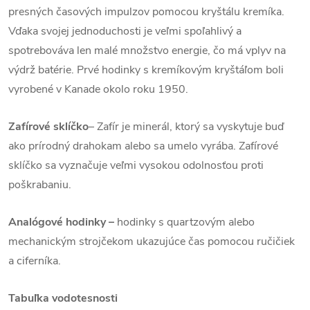
presných časových impulzov pomocou kryštálu kremíka.
Vďaka svojej jednoduchosti je veľmi spoľahlivý a
spotrebováva len malé množstvo energie, čo má vplyv na
výdrž batérie. Prvé hodinky s kremíkovým kryštáľom boli
vyrobené v Kanade okolo roku 1950.
Zafírové sklíčko
– Zafír je minerál, ktorý sa vyskytuje buď
ako prírodný drahokam alebo sa umelo vyrába. Zafírové
sklíčko sa vyznačuje veľmi vysokou odolnosťou proti
poškrabaniu.
Analógové hodinky –
hodinky s quartzovým alebo
mechanickým strojčekom ukazujúce čas pomocou ručičiek
a ciferníka.
Tabuľka vodotesnosti