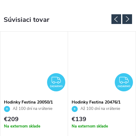
Súvisiaci tovar
ZADARMO
Z
ZADARMO
ZADARMO
Hodinky Festina 20050/1
Hodinky Festina 20476/1
Až 100 dní na vrátenie
Až 100 dní na vrátenie
tovaru. Autorizovaný predajca.
tovaru. Autorizovaný predajca.
€209
€139
Na externom sklade
Na externom sklade