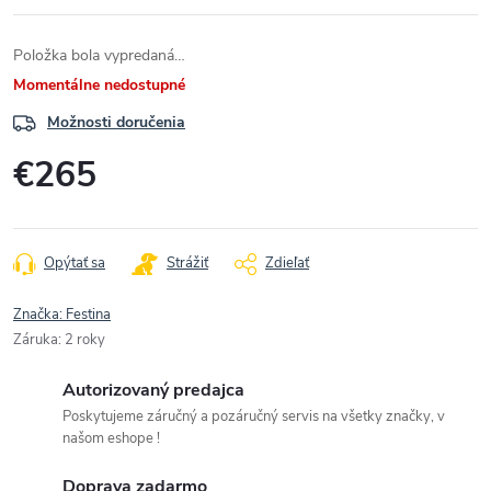
Položka bola vypredaná…
Momentálne nedostupné
Možnosti doručenia
€265
Jednotková
cena:
Opýtať sa
Strážiť
Zdieľať
Značka:
Festina
Záruka
:
2 roky
Autorizovaný predajca
Poskytujeme záručný a pozáručný servis na všetky značky, v
našom eshope !
Doprava zadarmo