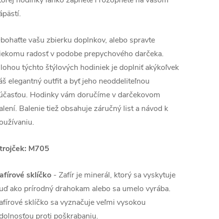
ápästí.
bohaťte vašu zbierku doplnkov, alebo spravte
iekomu radosť v podobe prepychového darčeka.
lohou týchto štýlových hodiniek je doplniť akýkoľvek
áš elegantný outfit a byť jeho neoddeliteľnou
účasťou. Hodinky vám doručíme v darčekovom
alení. Balenie tiež obsahuje záručný list a návod k
oužívaniu.
trojček: M705
afírové sklíčko
-
Zafír je minerál, ktorý sa vyskytuje
uď ako prírodný drahokam alebo sa umelo vyrába.
afírové sklíčko sa vyznačuje veľmi vysokou
dolnosťou proti poškrabaniu.