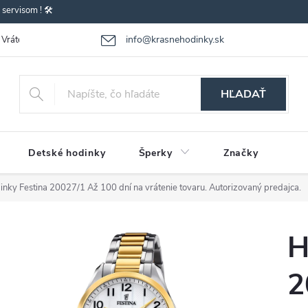
ervisom ! 🛠️
info@krasnehodinky.sk
Vrátenie-výmena tovaru
Reklamácia tovaru
Obchodné podmienky
HĽADAŤ
Detské hodinky
Šperky
Značky
inky Festina 20027/1
Až 100 dní na vrátenie tovaru. Autorizovaný predajca.
H
2