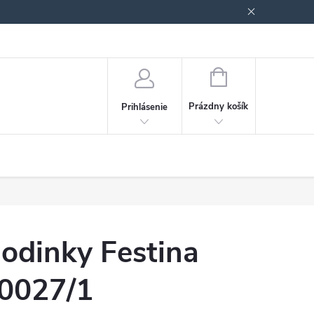
Podmienky ochrany osobných údajov
Blog
NÁKUPNÝ
KOŠÍK
Prázdny košík
Prihlásenie
odinky Festina
0027/1