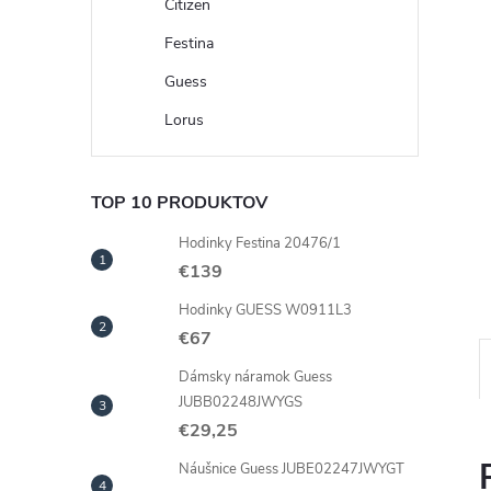
Citizen
Festina
Guess
Lorus
TOP 10 PRODUKTOV
Hodinky Festina 20476/1
€139
Hodinky GUESS W0911L3
€67
Dámsky náramok Guess
JUBB02248JWYGS
€29,25
Náušnice Guess JUBE02247JWYGT