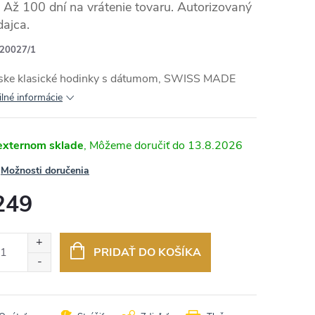
Až 100 dní na vrátenie tovaru. Autorizovaný
dajca.
20027/1
RMO
ske klasické hodinky s dátumom, SWISS MADE
ilné informácie
externom sklade
13.8.2026
Možnosti doručenia
249
otková
:
PRIDAŤ DO KOŠÍKA