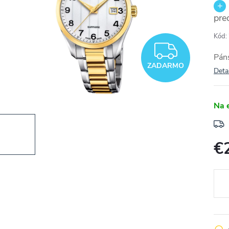
pre
Kód:
ZADA
Pán
ZADARMO
Deta
Na 
€
Jedn
cena