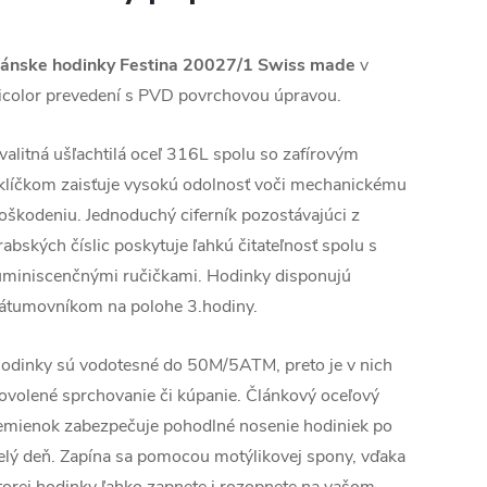
ánske hodinky Festina
20027/1 Swiss made
v
icolor prevedení s PVD povrchovou úpravou.
valitná ušľachtilá oceľ 316L spolu so zafírovým
klíčkom zaisťuje vysokú odolnosť voči mechanickému
oškodeniu. Jednoduchý ciferník pozostávajúci z
rabských číslic poskytuje ľahkú čitateľnosť spolu s
uminiscenčnými ručičkami.
Hodinky disponujú
átumovníkom na polohe 3.hodiny.
odinky sú vodotesné do 50M/5ATM, preto je v nich
ovolené sprchovanie či kúpanie. Článkový oceľový
emienok zabezpečuje pohodlné nosenie hodiniek po
elý deň. Zapína sa pomocou motýlikovej spony, vďaka
torej hodinky ľahko zapnete i rozopnete na vašom