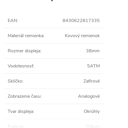
EAN
:
8430622817335
Materiál remienka
:
Kovový remienok
Rozmer displeja
:
38mm
Vodotesnosť
:
5ATM
Sklíčko
:
Zafírové
Zobrazenie času
:
Analogové
Tvar displeja
:
Okrúhly
Funkcie
:
Dátum