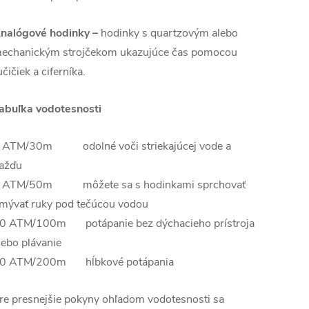
nalógové hodinky –
hodinky s quartzovým alebo
echanickým strojčekom ukazujúce čas pomocou
učičiek a ciferníka.
abuľka vodotesnosti
 ATM/30m odolné voči striekajúcej vode a
ažďu
 ATM/50m môžete sa s hodinkami sprchovať
mývať ruky pod tečúcou vodou
0 ATM/100m potápanie bez dýchacieho prístroja
lebo plávanie
0 ATM/200m hĺbkové potápania
re presnejšie pokyny ohľadom vodotesnosti sa