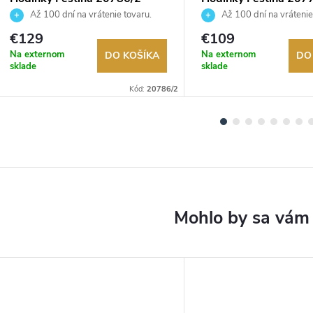
Až 100 dní na vrátenie tovaru.
Až 100 dní na vrátenie
Autorizovaný predajca.
Autorizovaný predajca.
€129
€109
Na externom
Na externom
DO KOŠÍKA
DO
sklade
sklade
Kód:
20786/2