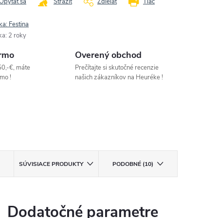
Opýtať sa
Strážiť
Zdieľať
Tlač
ka:
Festina
ka
:
2 roky
rmo
Overený obchod
50,-€, máte
Prečítajte si skutočné recenzie
mo !
našich zákazníkov na Heuréke !
SÚVISIACE PRODUKTY
PODOBNÉ (10)
Dodatočné parametre