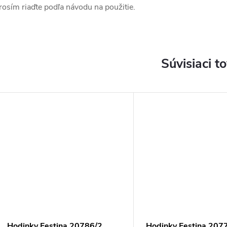
rosím riaďte podľa návodu na použitie.
Súvisiaci t
DARMO
Hodinky Festina 20786/2
Hodinky Festina 207