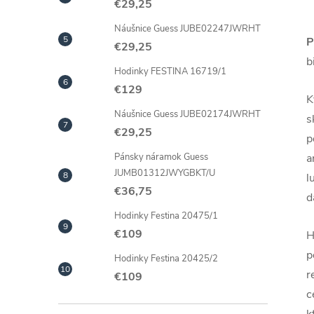
€29,25
Náušnice Guess JUBE02247JWRHT
P
€29,25
b
Hodinky FESTINA 16719/1
€129
K
Náušnice Guess JUBE02174JWRHT
s
€29,25
p
a
Pánsky náramok Guess
JUMB01312JWYGBKT/U
l
€36,75
d
Hodinky Festina 20475/1
€109
H
p
Hodinky Festina 20425/2
r
€109
c
k