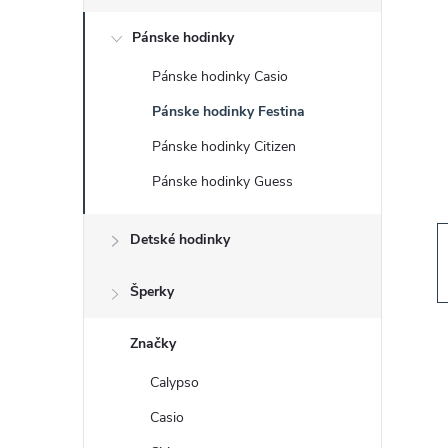
č
Pánske hodinky
n
Pánske hodinky Casio
ý
Pánske hodinky Festina
p
Pánske hodinky Citizen
Pánske hodinky Guess
a
Detské hodinky
n
e
Šperky
l
Značky
Calypso
Casio