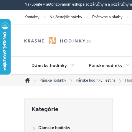
Prejsť
Nakupujte v autorizovanom eshope so záručným a pozáručným s
na
Kontakty
Najčastejšie otázky
Poštovné a platby
obsah
Dámske hodinky
Pánske hodinky
Pánske hodinky
Pánske hodinky Festina
Hod
Domov
B
Preskočiť
Kategórie
kategórie
o
Dámske hodinky