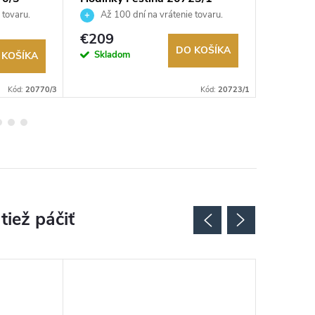
 tovaru.
Až 100 dní na vrátenie tovaru.
Až 10
Autorizovaný predajca.
Autorizov
€209
€129
DO KOŠÍKA
Skladom
Na exter
 KOŠÍKA
sklade
Kód:
20770/3
Kód:
20723/1