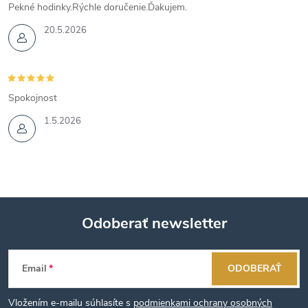
Pekné hodinky.Rýchle doručenie.Ďakujem.
20.5.2026
Spokojnost
1.5.2026
Odoberať newsletter
Z
Email
ODOBERAŤ
á
Vložením e-mailu súhlasíte s
podmienkami ochrany osobných