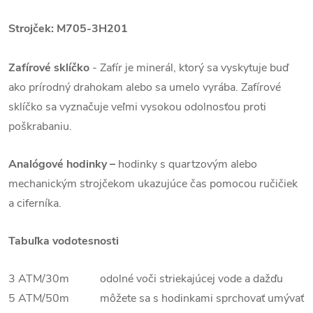
Strojček: M705-3H201
Zafírové sklíčko
-
Zafír je minerál, ktorý sa vyskytuje buď
ako prírodný drahokam alebo sa umelo vyrába. Zafírové
sklíčko sa vyznačuje veľmi vysokou odolnosťou proti
poškrabaniu.
Analógové hodinky –
hodinky s quartzovým alebo
mechanickým strojčekom ukazujúce čas pomocou ručičiek
a ciferníka.
Tabuľka vodotesnosti
3 ATM/30m odolné voči striekajúcej vode a dažďu
5 ATM/50m môžete sa s hodinkami sprchovať umývať