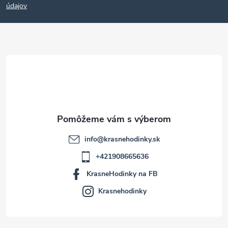
p
údajov
ä
t
i
e
info
@
krasnehodinky.sk
+421908665636
KrasneHodinky na FB
Krasnehodinky