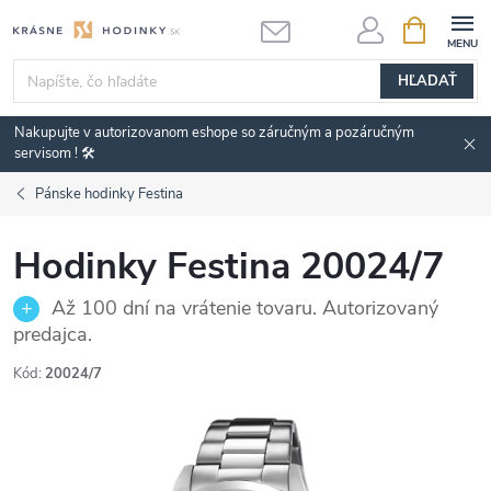
Prejsť
NÁKUPN
KOŠÍK
na
obsah
HĽADAŤ
Nakupujte v autorizovanom eshope so záručným a pozáručným
servisom ! 🛠️
Pánske hodinky Festina
Hodinky Festina 20024/7
Až 100 dní na vrátenie tovaru. Autorizovaný
predajca.
Kód:
20024/7