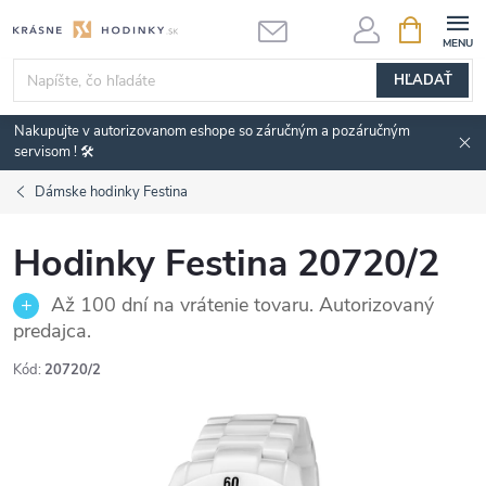
Prejsť
NÁKUPN
KOŠÍK
na
obsah
HĽADAŤ
Nakupujte v autorizovanom eshope so záručným a pozáručným
servisom ! 🛠️
Dámske hodinky Festina
Hodinky Festina 20720/2
Až 100 dní na vrátenie tovaru. Autorizovaný
predajca.
Kód:
20720/2