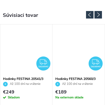
Súvisiaci tovar
ZADARMO
Z
ZADARMO
ZADARMO
Hodinky FESTINA 20541/3
Hodinky FESTINA 20560/3
Až 100 dní na vrátenie
Až 100 dní na vrátenie
tovaru. Autorizovaný predajca.
tovaru. Autorizovaný predajca.
€249
€189
Skladom
Na externom sklade