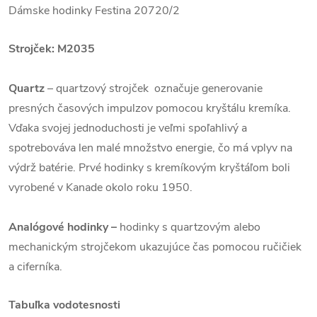
Dámske hodinky Festina 20720/2
Strojček: M2035
Quartz
– quartzový strojček označuje generovanie
presných časových impulzov pomocou kryštálu kremíka.
Vďaka svojej jednoduchosti je veľmi spoľahlivý a
spotrebováva len malé množstvo energie, čo má vplyv na
výdrž batérie. Prvé hodinky s kremíkovým kryštáľom boli
vyrobené v Kanade okolo roku 1950.
Analógové hodinky –
hodinky s quartzovým alebo
mechanickým strojčekom ukazujúce čas pomocou ručičiek
a ciferníka.
Tabuľka vodotesnosti