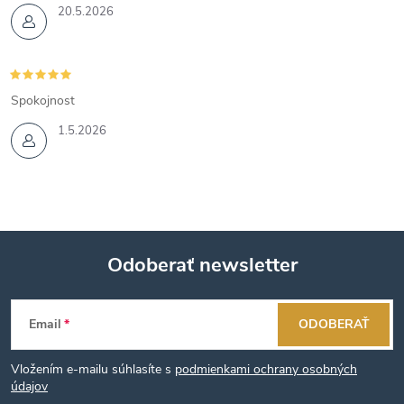
20.5.2026
Spokojnost
1.5.2026
Odoberať newsletter
Z
Email
ODOBERAŤ
á
Vložením e-mailu súhlasíte s
podmienkami ochrany osobných
p
údajov