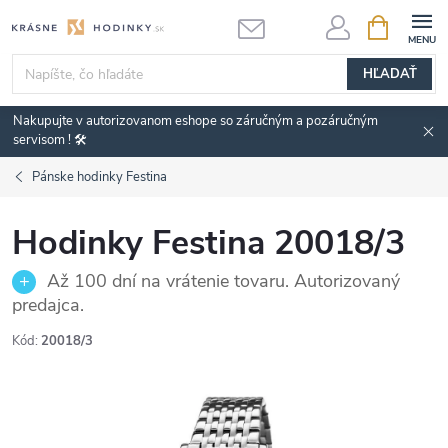
Prejsť
NÁKUPN
KOŠÍK
na
obsah
HĽADAŤ
Nakupujte v autorizovanom eshope so záručným a pozáručným
servisom ! 🛠️
Pánske hodinky Festina
Hodinky Festina 20018/3
Až 100 dní na vrátenie tovaru. Autorizovaný
predajca.
Kód:
20018/3