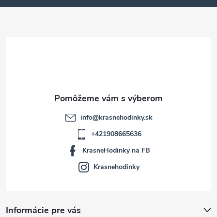
ä
t
i
e
info
@
krasnehodinky.sk
+421908665636
KrasneHodinky na FB
Krasnehodinky
Informácie pre vás