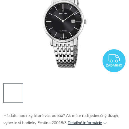
Z
ZADARMO
Hľadáte hodinky, ktoré vás odlíšia? Ak máte radi jedinečný dizajn,
vyberte si hodinky Festina 20018/3
Detailné informácie