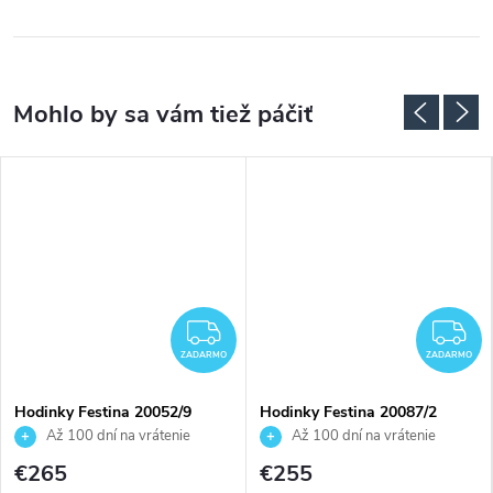
ZADARMO
Z
ZADARMO
ZADARMO
Hodinky Festina 20052/9
Hodinky Festina 20087/2
Až 100 dní na vrátenie
Až 100 dní na vrátenie
tovaru. Autorizovaný predajca.
tovaru. Autorizovaný predajca.
€265
€255