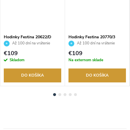
ADARMO
Hodinky Festina 20622/D
Hodinky Festina 20770/3
Až 100 dní na vrátenie
Až 100 dní na vrátenie
tovaru. Autorizovaný predajca.
tovaru. Autorizovaný predajca.
€109
€109
Skladom
Na externom sklade
DO KOŠÍKA
DO KOŠÍKA