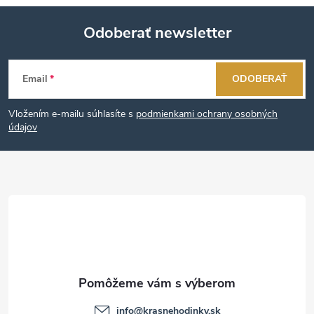
Odoberať newsletter
Z
Email
ODOBERAŤ
á
Vložením e-mailu súhlasíte s
podmienkami ochrany osobných
p
údajov
ä
t
i
e
info
@
krasnehodinky.sk