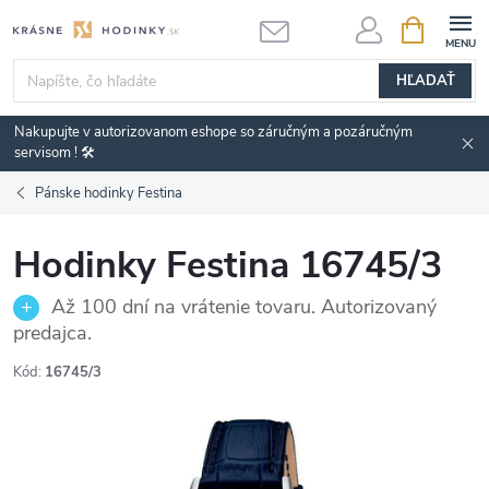
Prejsť
NÁKUPN
KOŠÍK
na
obsah
HĽADAŤ
Nakupujte v autorizovanom eshope so záručným a pozáručným
servisom ! 🛠️
Pánske hodinky Festina
Hodinky Festina 16745/3
Až 100 dní na vrátenie tovaru. Autorizovaný
predajca.
Kód:
16745/3