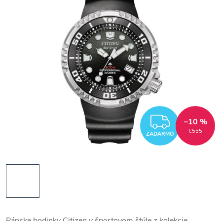
ZADAR
–10 %
€555
ZADARMO
Pánske hodinky Citizen v športovom štýle z kolekcie