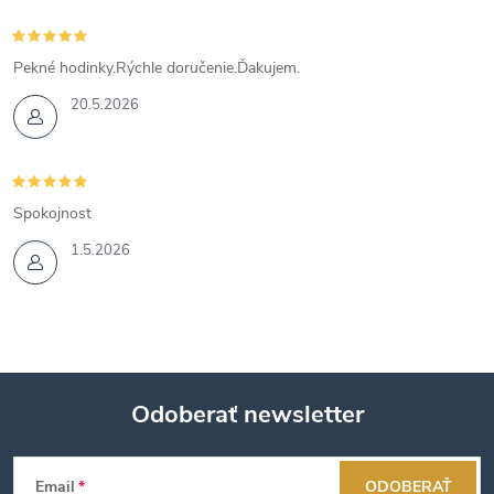
Pekné hodinky.Rýchle doručenie.Ďakujem.
20.5.2026
Spokojnost
1.5.2026
Odoberať newsletter
Z
Email
ODOBERAŤ