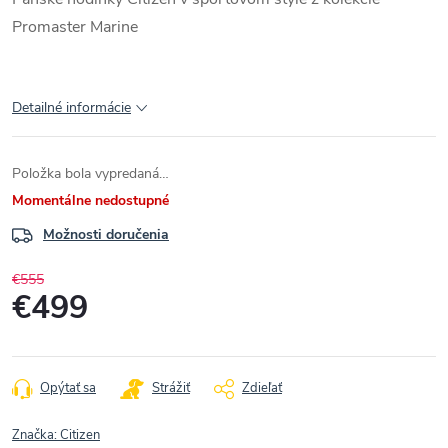
Promaster Marine
Detailné informácie
Položka bola vypredaná…
Momentálne nedostupné
Možnosti doručenia
€555
€499
Jednotková
cena:
Opýtať sa
Strážiť
Zdieľať
Značka:
Citizen