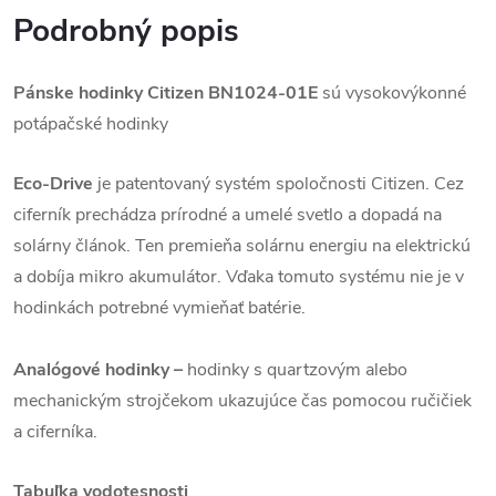
Podrobný popis
Pánske hodinky Citizen BN1024-01E
sú vysokovýkonné
potápačské hodinky
Eco-Drive
je patentovaný systém spoločnosti Citizen. Cez
ciferník prechádza prírodné a umelé svetlo a dopadá na
solárny článok. Ten premieňa solárnu energiu na elektrickú
a dobíja mikro akumulátor. Vďaka tomuto systému nie je v
hodinkách potrebné vymieňať batérie.
Analógové hodinky –
hodinky s quartzovým alebo
mechanickým strojčekom ukazujúce čas pomocou ručičiek
a ciferníka.
Tabuľka vodotesnosti