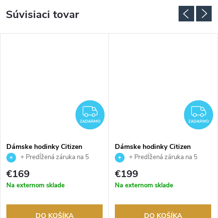
Súvisiaci tovar
ADARMO
ZADARMO
Z
ZADARMO
ZADARMO
Dámske hodinky Citizen
Dámske hodinky Citizen
EW2621-75M
EW2623-70P
+ Predĺžená záruka na 5
+ Predĺžená záruka na 5
rokov. Až 100 dní na vrátenie
rokov. Až 100 dní na vrátenie
€169
€199
tovaru. Autorizovaný predajca.
tovaru. Autorizovaný predajca.
Na externom sklade
Na externom sklade
DO KOŠÍKA
DO KOŠÍKA