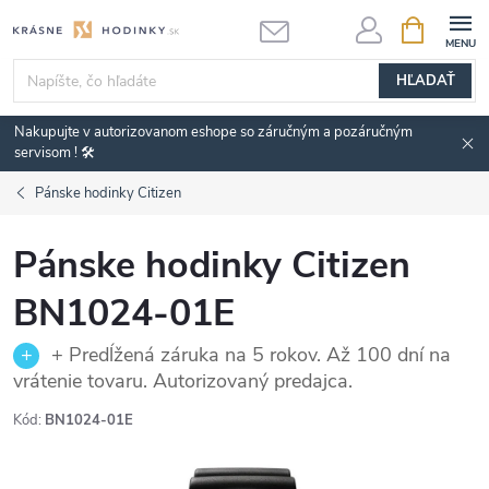
Prejsť
NÁKUPN
KOŠÍK
na
obsah
HĽADAŤ
Nakupujte v autorizovanom eshope so záručným a pozáručným
servisom ! 🛠️
Pánske hodinky Citizen
Pánske hodinky Citizen
BN1024-01E
+ Predĺžená záruka na 5 rokov. Až 100 dní na
vrátenie tovaru. Autorizovaný predajca.
Kód:
BN1024-01E