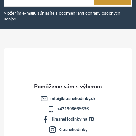
á
Vložením e-mailu súhlasíte s
podmienkami ochrany osobných
p
údajov
ä
t
i
e
info
@
krasnehodinky.sk
+421908665636
KrasneHodinky na FB
Krasnehodinky