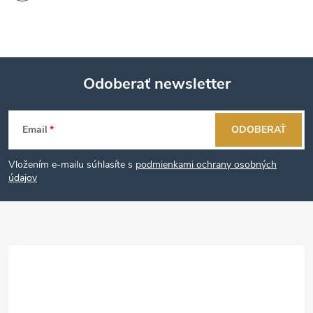
Odoberať newsletter
Z
Email
ODOBERAŤ
á
Vložením e-mailu súhlasíte s
podmienkami ochrany osobných
p
údajov
ä
t
i