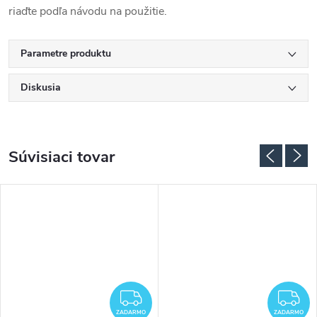
riaďte podľa návodu na použitie.
Parametre produktu
Diskusia
Súvisiaci tovar
ADARMO
ZADARMO
Z
ZADARMO
ZADARMO