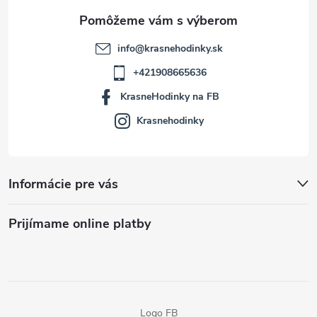
e
info
@
krasnehodinky.sk
+421908665636
KrasneHodinky na FB
Krasnehodinky
Informácie pre vás
Prijímame online platby
Logo FB