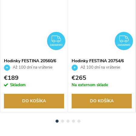
ADARMO
ZADARMO
Z
ZADARMO
ZADARMO
Hodinky FESTINA 20560/6
Hodinky FESTINA 20754/6
Až 100 dní na vrátenie
Až 100 dní na vrátenie
tovaru. Autorizovaný predajca.
tovaru. Autorizovaný predajca.
€189
€265
Skladom
Na externom sklade
DO KOŠÍKA
DO KOŠÍKA