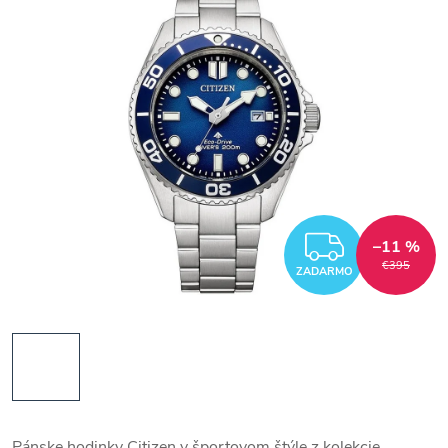
ZADAR
–11 %
€395
ZADARMO
Pánske hodinky Citizen v športovom štýle z kolekcie