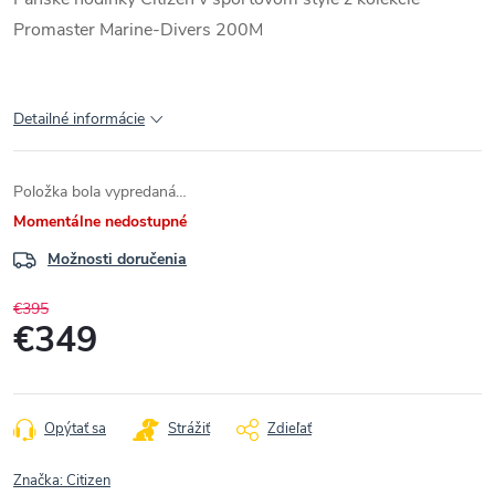
Promaster Marine-Divers 200M
Detailné informácie
Položka bola vypredaná…
Momentálne nedostupné
Možnosti doručenia
€395
€349
Jednotková
cena:
Opýtať sa
Strážiť
Zdieľať
Značka:
Citizen