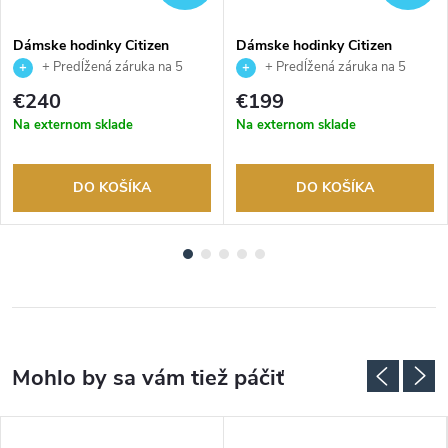
Dámske hodinky Citizen
Dámske hodinky Citizen
EM1153-88A
FE1242-78D
+ Predĺžená záruka na 5
+ Predĺžená záruka na 5
rokov. Až 100 dní na vrátenie
rokov. Až 100 dní na vrátenie
€240
€199
tovaru. Autorizovaný predajca.
tovaru. Autorizovaný predajca.
Na externom sklade
Na externom sklade
DO KOŠÍKA
DO KOŠÍKA