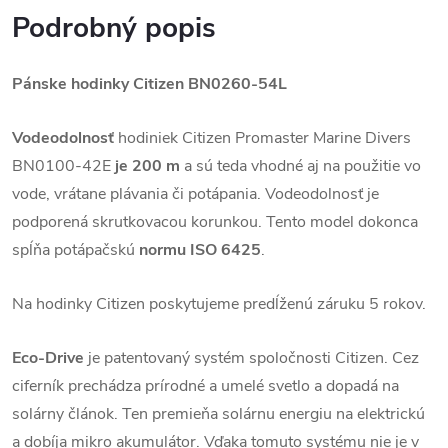
Podrobný popis
Pánske hodinky Citizen BN0260-54L
Vodeodolnosť
hodiniek Citizen Promaster Marine Divers
BN0100-42E
je 200 m
a sú teda vhodné aj na použitie vo
vode, vrátane plávania či potápania. Vodeodolnosť je
podporená skrutkovacou korunkou. Tento model dokonca
spĺňa potápačskú
normu ISO 6425
.
Na hodinky Citizen poskytujeme predĺženú záruku 5 rokov.
Eco-Drive
je patentovaný systém spoločnosti Citizen. Cez
ciferník prechádza prírodné a umelé svetlo a dopadá na
solárny článok. Ten premieňa solárnu energiu na elektrickú
a dobíja mikro akumulátor. Vďaka tomuto systému nie je v