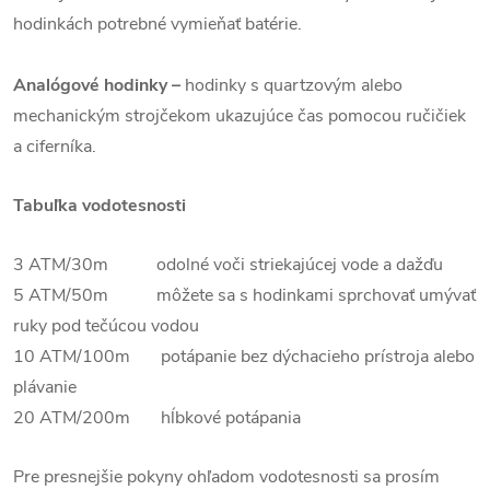
hodinkách potrebné vymieňať batérie.
Analógové hodinky –
hodinky s quartzovým alebo
mechanickým strojčekom ukazujúce čas pomocou ručičiek
a ciferníka.
Tabuľka vodotesnosti
3 ATM/30m odolné voči striekajúcej vode a dažďu
5 ATM/50m môžete sa s hodinkami sprchovať umývať
ruky pod tečúcou vodou
10 ATM/100m potápanie bez dýchacieho prístroja alebo
plávanie
20 ATM/200m hĺbkové potápania
Pre presnejšie pokyny ohľadom vodotesnosti sa prosím