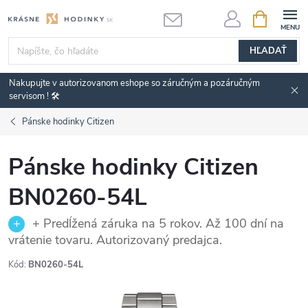
Prejsť
NÁKUPN
KOŠÍK
na
obsah
HĽADAŤ
Nakupujte v autorizovanom eshope so záručným a pozáručným
servisom ! 🛠️
Pánske hodinky Citizen
Pánske hodinky Citizen
BN0260-54L
+ Predĺžená záruka na 5 rokov. Až 100 dní na
vrátenie tovaru. Autorizovaný predajca.
Kód:
BN0260-54L