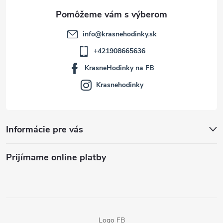
e
info
@
krasnehodinky.sk
+421908665636
KrasneHodinky na FB
Krasnehodinky
Informácie pre vás
Prijímame online platby
Logo FB