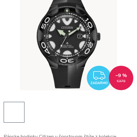
ZADAR
–9 %
€379
ZADARMO
Pánske hodinky Citizen v športovom štýle z kolekcie