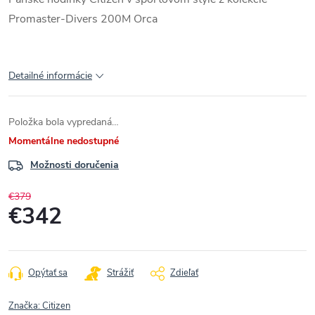
Promaster-Divers 200M Orca
Detailné informácie
Položka bola vypredaná…
Momentálne nedostupné
Možnosti doručenia
€379
€342
Jednotková
cena:
Opýtať sa
Strážiť
Zdieľať
Značka:
Citizen