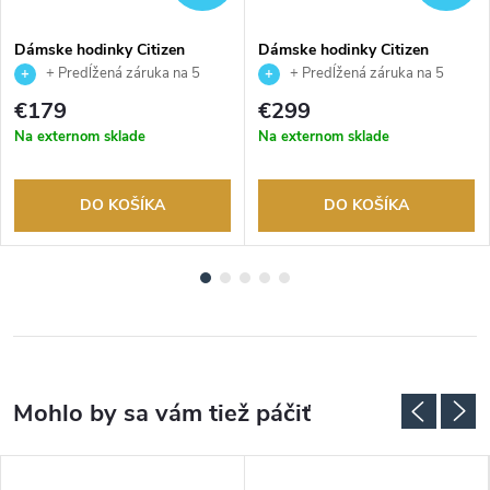
Dámske hodinky Citizen
Dámske hodinky Citizen
AW1821-89L
EM1166-01Z
+ Predĺžená záruka na 5
+ Predĺžená záruka na 5
rokov. Až 100 dní na vrátenie
rokov. Až 100 dní na vrátenie
€179
€299
tovaru. Autorizovaný predajca.
tovaru. Autorizovaný predajca.
Na externom sklade
Na externom sklade
DO KOŠÍKA
DO KOŠÍKA