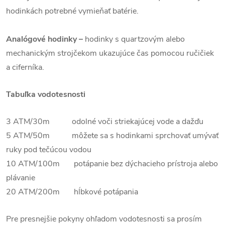
hodinkách potrebné vymieňať batérie.
Analógové hodinky –
hodinky s quartzovým alebo
mechanickým strojčekom ukazujúce čas pomocou ručičiek
a ciferníka.
Tabuľka vodotesnosti
3 ATM/30m odolné voči striekajúcej vode a dažďu
5 ATM/50m môžete sa s hodinkami sprchovať umývať
ruky pod tečúcou vodou
10 ATM/100m potápanie bez dýchacieho prístroja alebo
plávanie
20 ATM/200m hĺbkové potápania
Pre presnejšie pokyny ohľadom vodotesnosti sa prosím