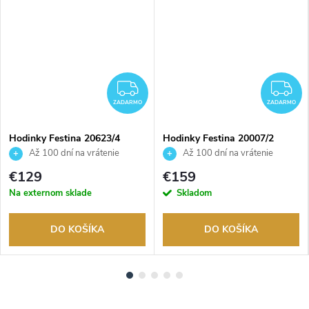
ADARMO
ZADARMO
Z
ZADARMO
ZADARMO
Hodinky Festina 20623/4
Hodinky Festina 20007/2
Až 100 dní na vrátenie
Až 100 dní na vrátenie
tovaru. Autorizovaný predajca.
tovaru. Autorizovaný predajca.
€129
€159
Na externom sklade
Skladom
DO KOŠÍKA
DO KOŠÍKA