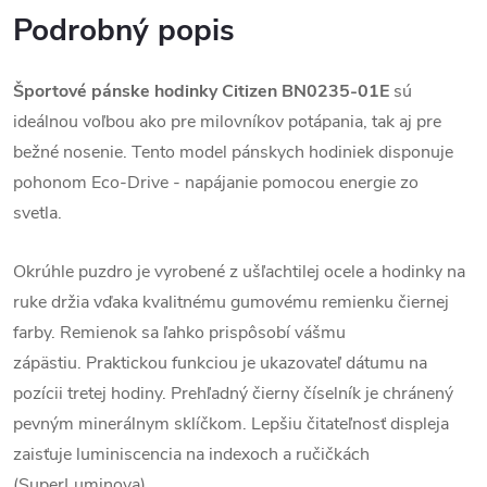
Podrobný popis
Športové pánske hodinky Citizen BN0235-01E
sú
ideálnou voľbou ako pre milovníkov potápania, tak aj pre
bežné nosenie. Tento model pánskych hodiniek disponuje
pohonom Eco-Drive - napájanie pomocou energie zo
svetla.
Okrúhle puzdro je vyrobené z ušľachtilej ocele a hodinky na
ruke držia vďaka kvalitnému gumovému remienku čiernej
farby. Remienok sa ľahko prispôsobí vášmu
zápästiu.
Praktickou funkciou je ukazovateľ dátumu na
pozícii tretej hodiny. Prehľadný čierny číselník je chránený
pevným minerálnym sklíčkom. Lepšiu čitateľnosť displeja
zaisťuje luminiscencia na indexoch a ručičkách
(SuperLuminova).