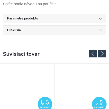
riaďte podľa návodu na použitie.
Parametre produktu
Diskusia
Súvisiaci tovar
ADARMO
ZADARMO
Z
ZADARMO
ZADARMO