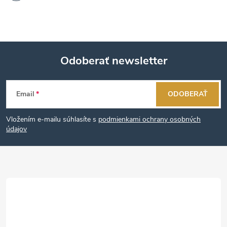
Odoberať newsletter
Z
Email
ODOBERAŤ
á
Vložením e-mailu súhlasíte s
podmienkami ochrany osobných
p
údajov
ä
t
i