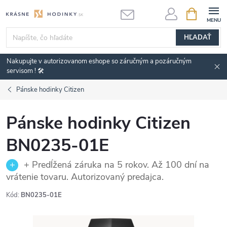
Prejsť
NÁKUPN
KOŠÍK
na
obsah
HĽADAŤ
Nakupujte v autorizovanom eshope so záručným a pozáručným
servisom ! 🛠️
Pánske hodinky Citizen
Pánske hodinky Citizen
BN0235-01E
+ Predĺžená záruka na 5 rokov. Až 100 dní na
vrátenie tovaru. Autorizovaný predajca.
Kód:
BN0235-01E