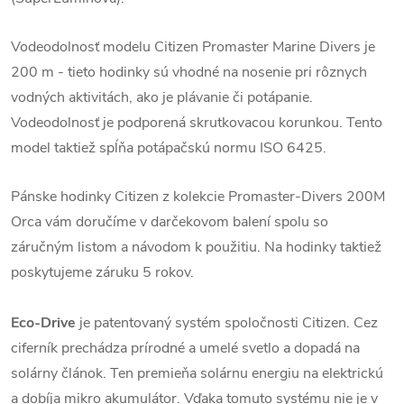
Vodeodolnosť modelu Citizen Promaster Marine Divers je
200 m - tieto hodinky sú vhodné na nosenie pri rôznych
vodných aktivitách, ako je plávanie či potápanie.
Vodeodolnosť je podporená skrutkovacou korunkou.
Tento
model taktiež spĺňa potápačskú normu ISO 6425.
Pánske hodinky Citizen z kolekcie Promaster-Divers 200M
Orca vám doručíme v darčekovom balení spolu so
záručným listom a návodom k použitiu. Na hodinky taktiež
poskytujeme záruku 5 rokov.
Eco-Drive
je patentovaný systém spoločnosti Citizen. Cez
ciferník prechádza prírodné a umelé svetlo a dopadá na
solárny článok. Ten premieňa solárnu energiu na elektrickú
a dobíja mikro akumulátor. Vďaka tomuto systému nie je v