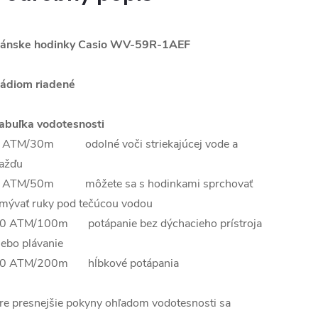
ánske hodinky Casio
WV-59R-1AEF
ádiom riadené
abuľka vodotesnosti
 ATM/30m odolné voči striekajúcej vode a
ažďu
 ATM/50m môžete sa s hodinkami sprchovať
mývať ruky pod tečúcou vodou
0 ATM/100m potápanie bez dýchacieho prístroja
lebo plávanie
0 ATM/200m hĺbkové potápania
re presnejšie pokyny ohľadom vodotesnosti sa