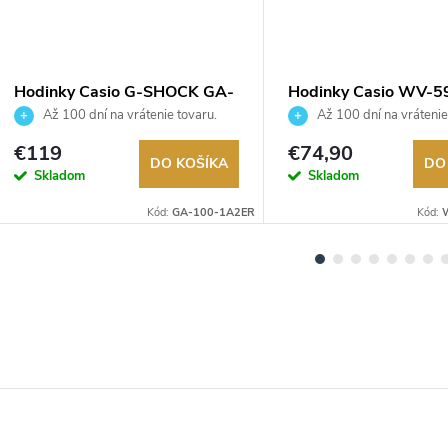
Hodinky Casio G-SHOCK GA-
Hodinky Casio WV-5
100-1A2ER
1AEF
Až 100 dní na vrátenie tovaru.
Až 100 dní na vrátenie
Autorizovaný predajca.
Autorizovaný predajca.
€119
€74,90
DO KOŠÍKA
DO
Skladom
Skladom
Kód:
GA-100-1A2ER
Kód: