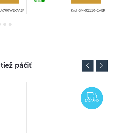
sklade
sklade
LA700WE-7AEF
Kód:
GM-S2110-2AER
ZADARMO
ZADARMO