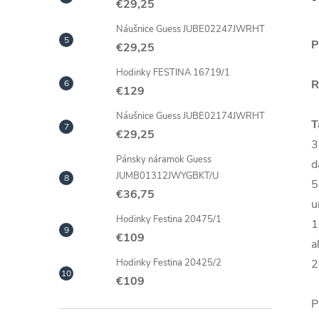
€29,25
Náušnice Guess JUBE02247JWRHT
P
€29,25
Hodinky FESTINA 16719/1
R
€129
Náušnice Guess JUBE02174JWRHT
T
€29,25
3
Pánsky náramok Guess
d
JUMB01312JWYGBKT/U
5
€36,75
u
Hodinky Festina 20475/1
1
€109
a
2
Hodinky Festina 20425/2
€109
P