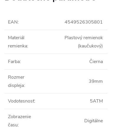
EAN
:
4549526305801
Materiál
Plastový remienok
remienka
:
(kaučukový)
Farba
:
Čierna
Rozmer
39mm
displeja
:
Vodotesnosť
:
5ATM
Zobrazenie
Digitálne
času
: