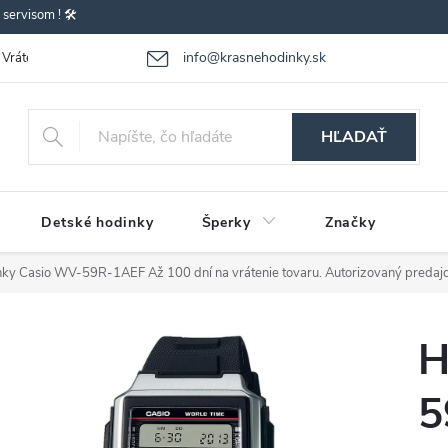
ervisom ! 🛠️
info@krasnehodinky.sk
Vrátenie-výmena tovaru
Reklamácia tovaru
Obchodné podmienky
HĽADAŤ
Detské hodinky
Šperky
Značky
nky Casio WV-59R-1AEF
Až 100 dní na vrátenie tovaru. Autorizovaný predajc
H
5