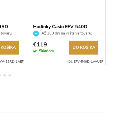
9RD-
Hodinky Casio EFV-540D-
Hodinky
1AVUEF
5CVUE
 tovaru.
Až 100 dní na vrátenie tovaru.
Až 10
Autorizovaný predajca.
Autorizov
€119
€119
 KOŠÍKA
DO KOŠÍKA
Skladom
Sklad
WV-59RD-1AEF
Kód:
EFV-540D-1AVUEF