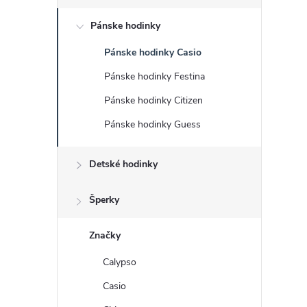
č
Pánske hodinky
n
Pánske hodinky Casio
ý
Pánske hodinky Festina
p
Pánske hodinky Citizen
Pánske hodinky Guess
a
Detské hodinky
n
e
Šperky
l
Značky
Calypso
Casio