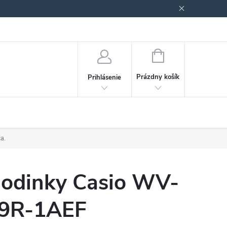
Podmienky ochrany osobných údajov
Blog
NÁKUPNÝ
KOŠÍK
Prázdny košík
Prihlásenie
a.
odinky Casio WV-
9R-1AEF