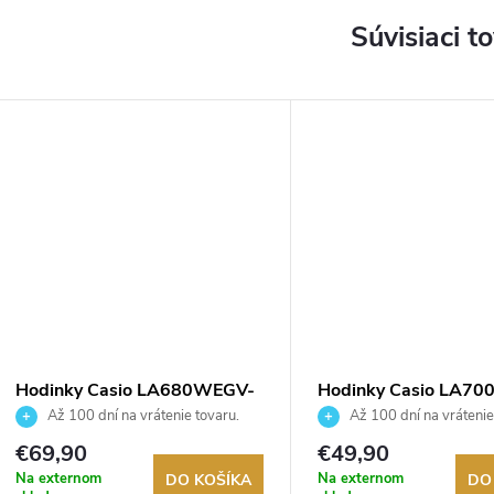
Súvisiaci t
Hodinky Casio LA680WEGV-
Hodinky Casio LA70
9AEF
7AEF
Až 100 dní na vrátenie tovaru.
Až 100 dní na vrátenie
Autorizovaný predajca.
Autorizovaný predajca.
€69,90
€49,90
Na externom
Na externom
DO KOŠÍKA
DO