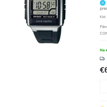
pre
Kód:
Pán
CO
Na 
€
Jedn
cena