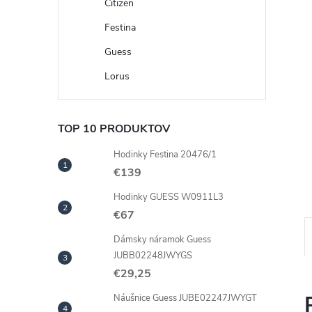
Citizen
Festina
Guess
Lorus
TOP 10 PRODUKTOV
Hodinky Festina 20476/1
€139
Hodinky GUESS W0911L3
€67
Dámsky náramok Guess
JUBB02248JWYGS
€29,25
Náušnice Guess JUBE02247JWYGT