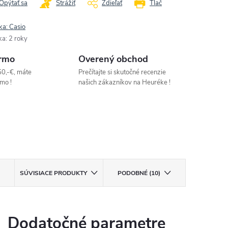
Opýtať sa
Strážiť
Zdieľať
Tlač
ka:
Casio
ka
:
2 roky
rmo
Overený obchod
50,-€, máte
Prečítajte si skutočné recenzie
mo !
našich zákazníkov na Heuréke !
SÚVISIACE PRODUKTY
PODOBNÉ (10)
Dodatočné parametre