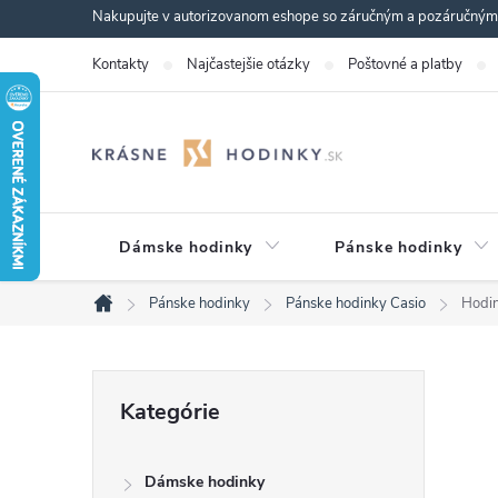
Prejsť
Nakupujte v autorizovanom eshope so záručným a pozáručným s
na
Kontakty
Najčastejšie otázky
Poštovné a platby
obsah
Dámske hodinky
Pánske hodinky
Pánske hodinky
Pánske hodinky Casio
Hodi
Domov
B
Preskočiť
Kategórie
kategórie
o
Dámske hodinky