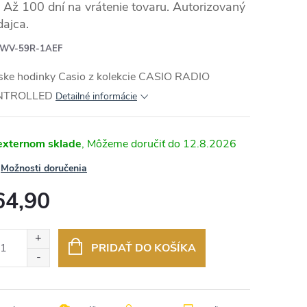
Až 100 dní na vrátenie tovaru. Autorizovaný
dajca.
WV-59R-1AEF
ske hodinky Casio z kolekcie CASIO RADIO
NTROLLED
Detailné informácie
externom sklade
12.8.2026
Možnosti doručenia
64,90
otková
:
PRIDAŤ DO KOŠÍKA