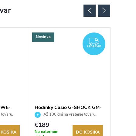
ovar
Novinka
ZADARMO
ZADARMO
0WE-
Hodinky Casio G-SHOCK GM-
Hodink
S2110-2AER
S2110
 tovaru.
Až 100 dní na vrátenie tovaru.
Až 10
Autorizovaný predajca.
Autorizov
€189
€199
Na externom
Na exter
 KOŠÍKA
DO KOŠÍKA