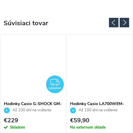
Súvisiaci tovar
ZADARMO
ZADARMO
Hodinky Casio G-SHOCK GM-
Hodinky Casio LA700WEM-
S2100BC-1AER
3AEF
Až 100 dní na vrátenie
Až 100 dní na vrátenie
tovaru. Autorizovaný predajca.
tovaru. Autorizovaný predajca.
€229
€59,90
Skladom
Na externom sklade