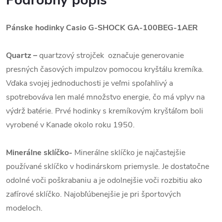
Podrobný popis
Pánske hodinky Casio G-SHOCK GA-100BEG-1AER
Quartz
–
quartzový strojček označuje generovanie
presných časových impulzov pomocou kryštálu kremíka.
Vďaka svojej jednoduchosti je veľmi spoľahlivý a
spotrebováva len malé množstvo energie, čo má vplyv na
výdrž batérie. Prvé hodinky s kremíkovým kryštáľom boli
vyrobené v Kanade okolo roku 1950.
Minerálne sklíčko-
Minerálne sklíčko je najčastejšie
používané sklíčko v hodinárskom priemysle. Je dostatočne
odolné voči poškrabaniu a je odolnejšie voči rozbitiu ako
zafírové sklíčko. Najobľúbenejšie je pri športových
modeloch.