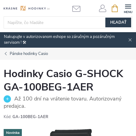
Prejsť
NÁKUPN
KOŠÍK
na
obsah
HĽADAŤ
Nakupujte v autorizovanom eshope so záručným a pozáručným
servisom ! 🛠️
Pánske hodinky Casio
Hodinky Casio G-SHOCK
GA-100BEG-1AER
Až 100 dní na vrátenie tovaru. Autorizovaný
predajca.
Kód:
GA-100BEG-1AER
Novinka