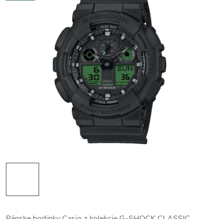
Pánske hodinky Casio z kolekcie G-SHOCK CLASSIC