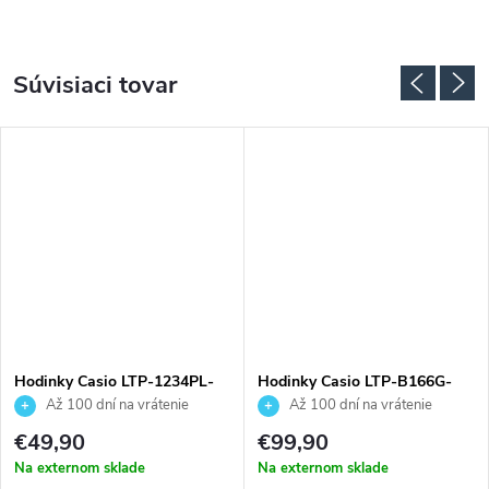
Súvisiaci tovar
Hodinky Casio LTP-1234PL-
Hodinky Casio LTP-B166G-
7A2EF
9AVEF
Až 100 dní na vrátenie
Až 100 dní na vrátenie
tovaru. Autorizovaný predajca.
tovaru. Autorizovaný predajca.
€49,90
€99,90
Na externom sklade
Na externom sklade