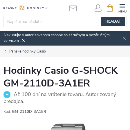
Prejsť
NÁKUPN
KOŠÍK
na
obsah
HĽADAŤ
Nakupujte v autorizovanom eshope so záručným a pozáručným
servisom ! 🛠️
Pánske hodinky Casio
Hodinky Casio G-SHOCK
GM-2110D-3A1ER
Až 100 dní na vrátenie tovaru. Autorizovaný
predajca.
Kód:
GM-2110D-3A1ER