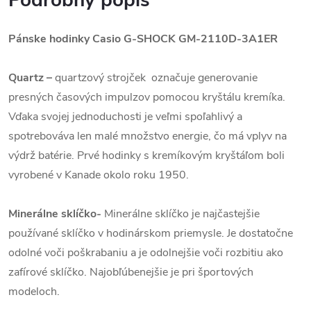
Podrobný popis
Pánske hodinky Casio G-SHOCK GM-2110D-3A1ER
Quartz
–
quartzový strojček označuje generovanie
presných časových impulzov pomocou kryštálu kremíka.
Vďaka svojej jednoduchosti je veľmi spoľahlivý a
spotrebováva len malé množstvo energie, čo má vplyv na
výdrž batérie. Prvé hodinky s kremíkovým kryštáľom boli
vyrobené v Kanade okolo roku 1950.
Minerálne sklíčko-
Minerálne sklíčko je najčastejšie
používané sklíčko v hodinárskom priemysle. Je dostatočne
odolné voči poškrabaniu a je odolnejšie voči rozbitiu ako
zafírové sklíčko. Najobľúbenejšie je pri športových
modeloch.