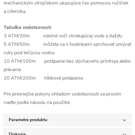
mechanickým strojčekom ukazujúce čas pomocou ručičiek
a ciferníka.
Tabuľka vodotesnosti
3 ATM/30m odolné voči striekajúcej vode a dažďu
5 ATM/50m môžete sa s hodinkami sprchovať umývať
ruky pod tečúcou vodou
10 ATM/100m potápanie bez dýchacieho prístroja alebo
plávanie
20 ATM/200m hĺbkové potápania
Pre presnejšie pokyny ohľadom vodotesnosti sa prosím
riaďte podľa návodu na použitie.
Parametre produktu
Diskusia