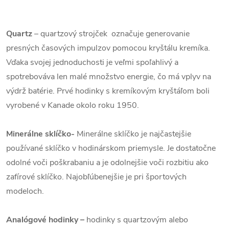
Quartz
– quartzový strojček označuje generovanie
presných časových impulzov pomocou kryštálu kremíka.
Vďaka svojej jednoduchosti je veľmi spoľahlivý a
spotrebováva len malé množstvo energie, čo má vplyv na
výdrž batérie. Prvé hodinky s kremíkovým kryštáľom boli
vyrobené v Kanade okolo roku 1950.
Minerálne sklíčko-
Minerálne sklíčko je najčastejšie
používané sklíčko v hodinárskom priemysle. Je dostatočne
odolné voči poškrabaniu a je odolnejšie voči rozbitiu ako
zafírové sklíčko. Najobľúbenejšie je pri športových
modeloch.
Analógové hodinky –
hodinky s quartzovým alebo