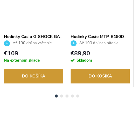
ADARMO
Hodinky Casio G-SHOCK GA-
Hodinky Casio MTP-B190D-
2100-7AER
7BVEF
Až 100 dní na vrátenie
Až 100 dní na vrátenie
tovaru. Autorizovaný predajca.
tovaru. Autorizovaný predajca.
€109
€89,90
Na externom sklade
Skladom
DO KOŠÍKA
DO KOŠÍKA