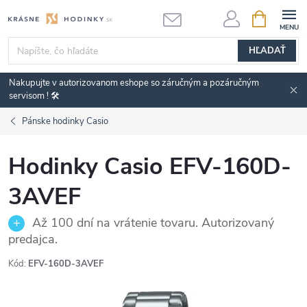
Prejsť
NÁKUPN
KOŠÍK
na
obsah
HĽADAŤ
Nakupujte v autorizovanom eshope so záručným a pozáručným
servisom ! 🛠️
Pánske hodinky Casio
Hodinky Casio EFV-160D-
3AVEF
Až 100 dní na vrátenie tovaru. Autorizovaný
predajca.
Kód:
EFV-160D-3AVEF