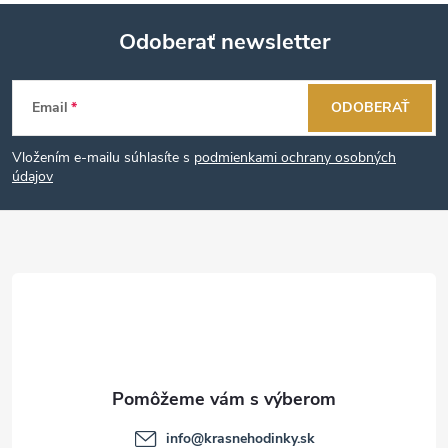
Odoberať newsletter
Z
Email
ODOBERAŤ
á
Vložením e-mailu súhlasíte s
podmienkami ochrany osobných
p
údajov
ä
t
i
e
info
@
krasnehodinky.sk