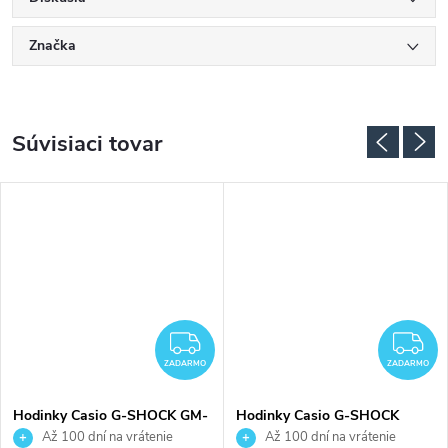
Značka
Súvisiaci tovar
ZADARMO
Z
ZADARMO
ZADARMO
Hodinky Casio G-SHOCK GM-
Hodinky Casio G-SHOCK
S2110-1A1ER
GMA-P2110-1AER
Až 100 dní na vrátenie
Až 100 dní na vrátenie