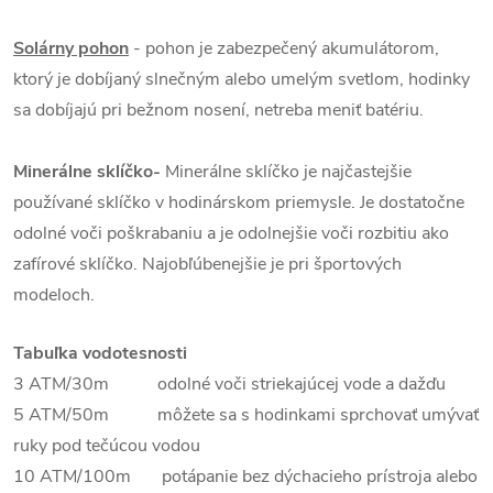
Solárny pohon
- pohon je zabezpečený akumulátorom,
ktorý je dobíjaný slnečným alebo umelým svetlom, hodinky
sa dobíjajú pri bežnom nosení, netreba meniť batériu.
Minerálne sklíčko-
Minerálne sklíčko je najčastejšie
používané sklíčko v hodinárskom priemysle. Je dostatočne
odolné voči poškrabaniu a je odolnejšie voči rozbitiu ako
zafírové sklíčko. Najobľúbenejšie je pri športových
modeloch.
Tabuľka vodotesnosti
3 ATM/30m odolné voči striekajúcej vode a dažďu
5 ATM/50m môžete sa s hodinkami sprchovať umývať
ruky pod tečúcou vodou
10 ATM/100m potápanie bez dýchacieho prístroja alebo