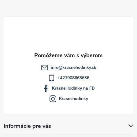
ä
t
i
e
info
@
krasnehodinky.sk
+421908665636
KrasneHodinky na FB
Krasnehodinky
Informácie pre vás