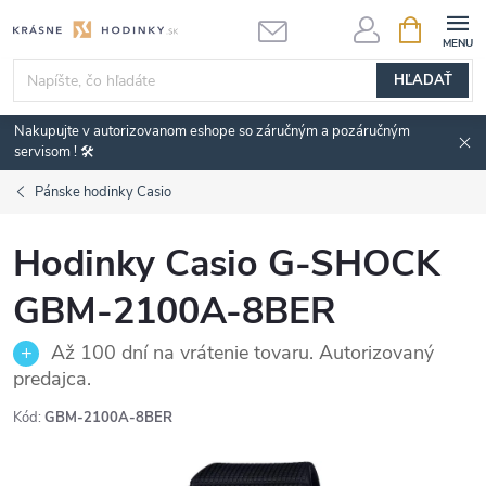
Prejsť
NÁKUPN
KOŠÍK
na
obsah
HĽADAŤ
Nakupujte v autorizovanom eshope so záručným a pozáručným
servisom ! 🛠️
Pánske hodinky Casio
Hodinky Casio G-SHOCK
GBM-2100A-8BER
Až 100 dní na vrátenie tovaru. Autorizovaný
predajca.
Kód:
GBM-2100A-8BER