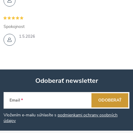
Spokojnost
1.5.2026
Odoberať newsletter
Z
Email
ODOBERAŤ
á
Vložením e-mailu súhlasíte s
podmienkami ochrany osobných
p
údajov