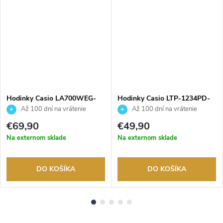
ADARMO
Hodinky Casio LA700WEG-
Hodinky Casio LTP-1234PD-
9AEF
7BEG
Až 100 dní na vrátenie
Až 100 dní na vrátenie
tovaru. Autorizovaný predajca.
tovaru. Autorizovaný predajca.
€69,90
€49,90
Na externom sklade
Na externom sklade
DO KOŠÍKA
DO KOŠÍKA