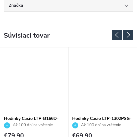
Značka
Súvisiaci tovar
Hodinky Casio LTP-B166D-
Hodinky Casio LTP-1302PSG-
4AVEF
7AVEG
Až 100 dní na vrátenie
Až 100 dní na vrátenie
tovaru. Autorizovaný predajca.
tovaru. Autorizovaný predajca.
€79,90
€69,90