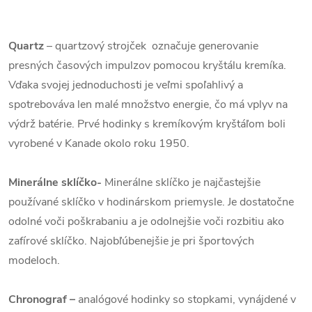
Quartz
– quartzový strojček označuje generovanie
presných časových impulzov pomocou kryštálu kremíka.
Vďaka svojej jednoduchosti je veľmi spoľahlivý a
spotrebováva len malé množstvo energie, čo má vplyv na
výdrž batérie. Prvé hodinky s kremíkovým kryštáľom boli
vyrobené v Kanade okolo roku 1950.
Minerálne sklíčko-
Minerálne sklíčko je najčastejšie
používané sklíčko v hodinárskom priemysle. Je dostatočne
odolné voči poškrabaniu a je odolnejšie voči rozbitiu ako
zafírové sklíčko. Najobľúbenejšie je pri športových
modeloch.
Chronograf –
analógové hodinky so stopkami, vynájdené v