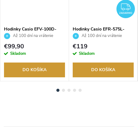
Z
ZADARMO
Hodinky Casio EFV-100D-
Hodinky Casio EFR-575L-
2BVUEF
7AEF
Až 100 dní na vrátenie
Až 100 dní na vrátenie
tovaru. Autorizovaný predajca.
tovaru. Autorizovaný predajca.
€99,90
€119
Skladom
Skladom
DO KOŠÍKA
DO KOŠÍKA