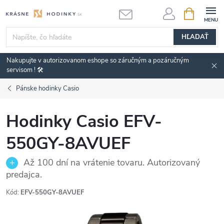
Prejsť
NÁKUPN
KOŠÍK
na
obsah
HĽADAŤ
Nakupujte v autorizovanom eshope so záručným a pozáručným
servisom ! 🛠️
Pánske hodinky Casio
Hodinky Casio EFV-
550GY-8AVUEF
Až 100 dní na vrátenie tovaru. Autorizovaný
predajca.
Kód:
EFV-550GY-8AVUEF