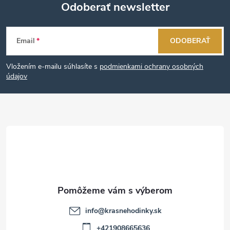
Odoberať newsletter
Z
Email
ODOBERAŤ
á
Vložením e-mailu súhlasíte s
podmienkami ochrany osobných
p
údajov
ä
t
i
e
info
@
krasnehodinky.sk
+421908665636