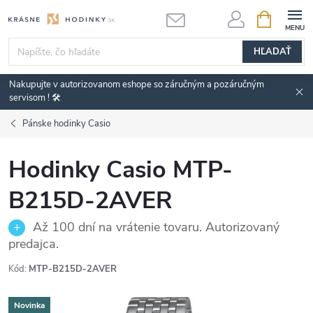
Prejsť
NÁKUPN
KOŠÍK
na
obsah
HĽADAŤ
Nakupujte v autorizovanom eshope so záručným a pozáručným
servisom ! 🛠️
Pánske hodinky Casio
Hodinky Casio MTP-
B215D-2AVER
Až 100 dní na vrátenie tovaru. Autorizovaný
predajca.
Kód:
MTP-B215D-2AVER
Novinka