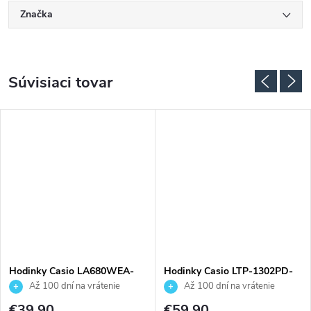
Značka
Súvisiaci tovar
Hodinky Casio LA680WEA-
Hodinky Casio LTP-1302PD-
7EF
1A1VEG
Až 100 dní na vrátenie
Až 100 dní na vrátenie
tovaru. Autorizovaný predajca.
tovaru. Autorizovaný predajca.
€39,90
€59,90