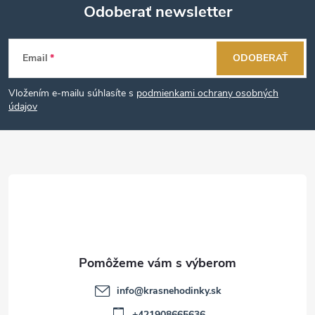
Odoberať newsletter
Z
Email
ODOBERAŤ
á
Vložením e-mailu súhlasíte s
podmienkami ochrany osobných
p
údajov
ä
t
i
e
info
@
krasnehodinky.sk
+421908665636