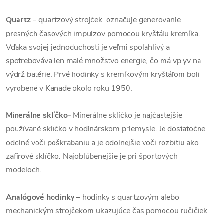
Quartz
– quartzový strojček označuje generovanie
presných časových impulzov pomocou kryštálu kremíka.
Vďaka svojej jednoduchosti je veľmi spoľahlivý a
spotrebováva len malé množstvo energie, čo má vplyv na
výdrž batérie. Prvé hodinky s kremíkovým kryštáľom boli
vyrobené v Kanade okolo roku 1950.
Minerálne sklíčko-
Minerálne sklíčko je najčastejšie
používané sklíčko v hodinárskom priemysle. Je dostatočne
odolné voči poškrabaniu a je odolnejšie voči rozbitiu ako
zafírové sklíčko. Najobľúbenejšie je pri športových
modeloch.
Analógové hodinky –
hodinky s quartzovým alebo
mechanickým strojčekom ukazujúce čas pomocou ručičiek