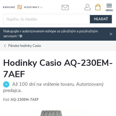
Prejsť
NÁKUPN
KOŠÍK
na
obsah
HĽADAŤ
Nakupujte v autorizovanom eshope so záručným a pozáručným
servisom ! 🛠️
Pánske hodinky Casio
Hodinky Casio AQ-230EM-
7AEF
Až 100 dní na vrátenie tovaru. Autorizovaný
predajca.
Kód:
AQ-230EM-7AEF