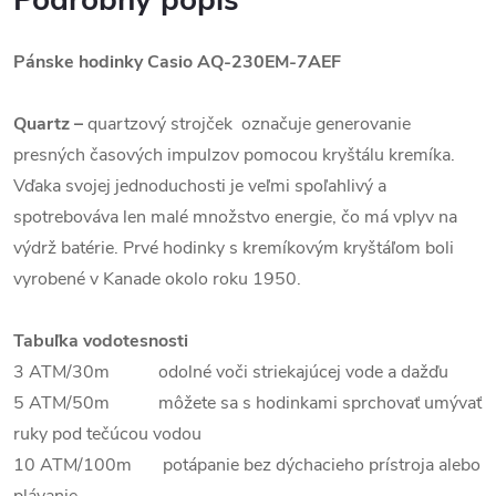
Podrobný popis
Pánske hodinky Casio
AQ-230EM-7AEF
Quartz
–
quartzový strojček označuje generovanie
presných časových impulzov pomocou kryštálu kremíka.
Vďaka svojej jednoduchosti je veľmi spoľahlivý a
spotrebováva len malé množstvo energie, čo má vplyv na
výdrž batérie. Prvé hodinky s kremíkovým kryštáľom boli
vyrobené v Kanade okolo roku 1950.
Tabuľka vodotesnosti
3 ATM/30m odolné voči striekajúcej vode a dažďu
5 ATM/50m môžete sa s hodinkami sprchovať umývať
ruky pod tečúcou vodou
10 ATM/100m potápanie bez dýchacieho prístroja alebo