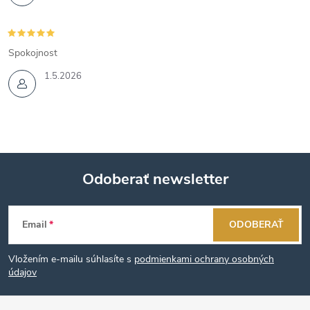
Spokojnost
1.5.2026
Odoberať newsletter
Z
Email
ODOBERAŤ
á
Vložením e-mailu súhlasíte s
podmienkami ochrany osobných
p
údajov