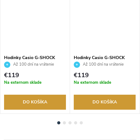
ADARMO
Hodinky Casio G-SHOCK
Hodinky Casio G-SHOCK
GMA-P2100PC-1AER
GMA-P2100PC-4AER
Až 100 dní na vrátenie
Až 100 dní na vrátenie
tovaru. Autorizovaný predajca.
tovaru. Autorizovaný predajca.
€119
€119
Na externom sklade
Na externom sklade
DO KOŠÍKA
DO KOŠÍKA