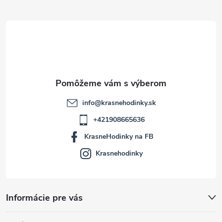
ä
t
i
e
info
@
krasnehodinky.sk
+421908665636
KrasneHodinky na FB
Krasnehodinky
Informácie pre vás