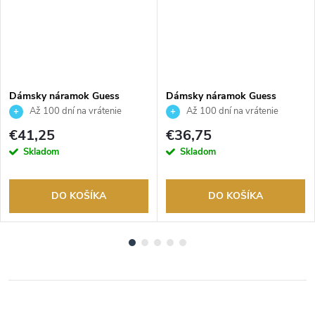
Dámsky náramok Guess
Dámsky náramok Guess
JUBB05503JWYGS
JUBB04082JWYGWHS
Až 100 dní na vrátenie
Až 100 dní na vrátenie
tovaru. Autorizovaný predajca.
tovaru. Autorizovaný predajca.
€41,25
€36,75
Skladom
Skladom
DO KOŠÍKA
DO KOŠÍKA