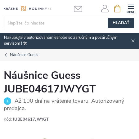
Prejsť
NÁKUPN
KOŠÍK
na
obsah
HĽADAŤ
Nakupujte v autorizovanom eshope so záručným a pozáručným
servisom ! 🛠️
Náušnice Guess
Náušnice Guess
JUBE04617JWYGT
Až 100 dní na vrátenie tovaru. Autorizovaný
predajca.
Kód:
JUBE04617JWYGT