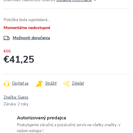
Položka bola vypredaná…
Momentálne nedostupné
Možnosti doručenia
€55
€41,25
Jednotková
cena:
Opýtať sa
Strážiť
Zdieľať
Značka:
Guess
Záruka
:
2 roky
Autorizovaný predajca
Poskytujeme záručný a pozáručný servis na všetky značky, v
našom eshope !