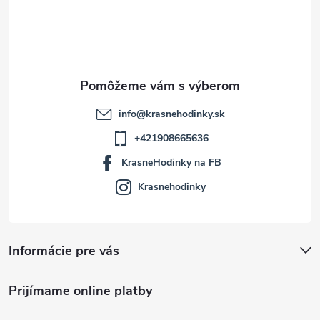
t
i
e
info
@
krasnehodinky.sk
+421908665636
KrasneHodinky na FB
Krasnehodinky
Informácie pre vás
Prijímame online platby