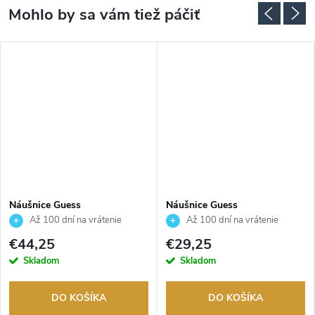
Náušnice Guess
Náušnice Guess
JUBE04157JWYGT
JUBE06209JWRHT
Až 100 dní na vrátenie
Až 100 dní na vrátenie
tovaru. Autorizovaný predajca.
tovaru. Autorizovaný predajca.
€44,25
€29,25
Skladom
Skladom
DO KOŠÍKA
DO KOŠÍKA