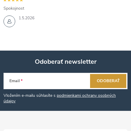
Spokojnost
1.5.2026
Odoberať newsletter
Z
Email
ODOBERAŤ
á
Vložením e-mailu súhlasíte s
podmienkami ochrany osobných
p
údajov
ä