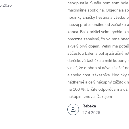
neodpustila. S nákupom som bola
5.2026
maximálne spokojná. Objednala so
hodinky značky Festina a všetko p
naozaj profesionálne od začiatku 
konca. Balík prišiel veľmi rýchlo, k
precízne zabalený, čo vo mne hneď
skvelý prvý dojem. Veľmi ma poteši
súčasťou balenia bol aj záručný list
darčeková taštička a milé kupóny 
vidieť, že e-shop si dáva záležať n
a spokojnosti zákazníka. Hodinky 
nádherné a celý nákupný zážitok 
na 100 %. Určite odporúčam a už
nakúpim znova. Ďakujem
Rebeka
27.4.2026