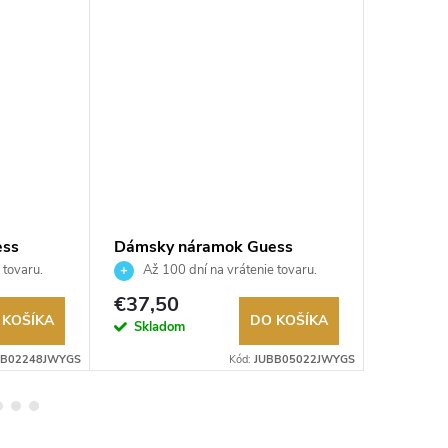
ess
Dámsky náramok Guess
Pánsky
JUBB05022JWYGS
JUMB0
 tovaru.
Až 100 dní na vrátenie tovaru.
Až 10
Autorizovaný predajca.
Autorizov
€37,50
€28
 KOŠÍKA
DO KOŠÍKA
Skladom
Sklad
BB02248JWYGS
Kód:
JUBB05022JWYGS