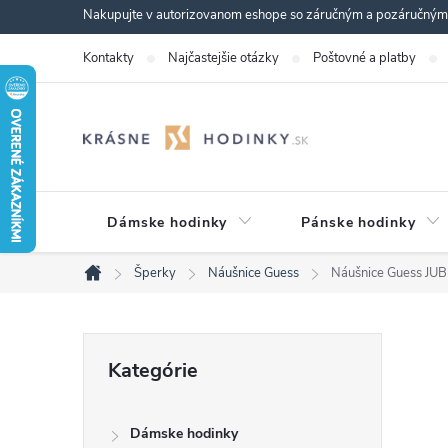
Prejsť
Nakupujte v autorizovanom eshope so záručným a pozáručným s
na
Kontakty
Najčastejšie otázky
Poštovné a platby
obsah
Dámske hodinky
Pánske hodinky
Šperky
Náušnice Guess
Náušnice Guess J
Domov
B
Preskočiť
Kategórie
kategórie
o
Dámske hodinky