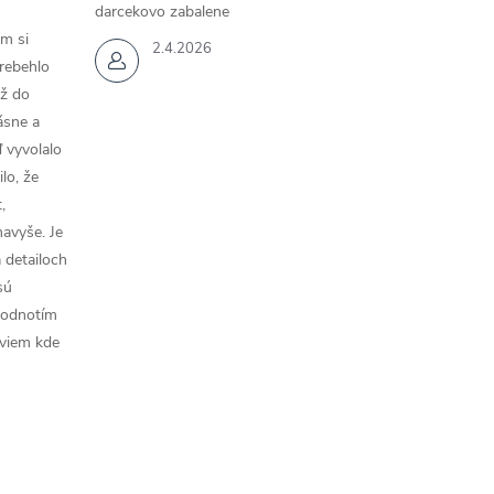
darcekovo zabalene
m si
2.4.2026
rebehlo
až do
rásne a
 vyvolalo
lo, že
,
navyše. Je
a detailoch
sú
hodnotím
 viem kde