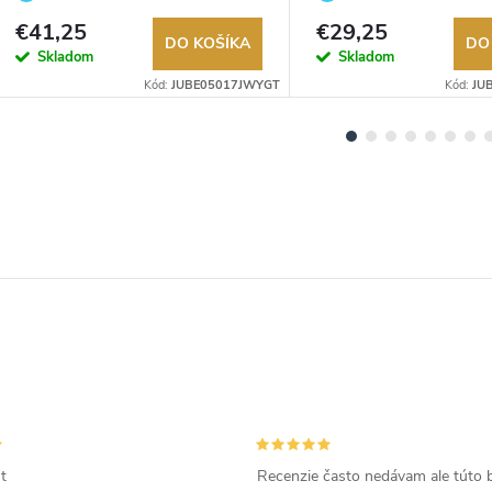
Autorizovaný predajca.
Autorizovaný predajca.
€41,25
€29,25
DO KOŠÍKA
DO
Skladom
Skladom
Kód:
JUBE05017JWYGT
Kód:
JU
t
Recenzie často nedávam ale túto 