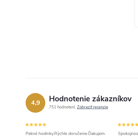
redajca.
Autorizovaný predajca.
€26,25
DO KOŠÍKA
DO KOŠÍKA
Skladom
Kód:
JUBE02244JWYGEMT
Kód:
JUBE06247JWYGT
Hodnotenie zákazníkov
4,9
751 hodnotení
Zobraziť recenzie
Pekné hodinky.Rýchle doručenie.Ďakujem.
Spokojnos