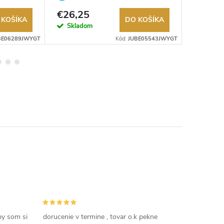
Autorizovaný predajca.
Autorizov
€26,25
€29,2
 KOŠÍKA
DO KOŠÍKA
Skladom
Sklad
BE06289JWYGT
Kód:
JUBE05543JWYGT
by som si
dorucenie v termine , tovar o.k pekne