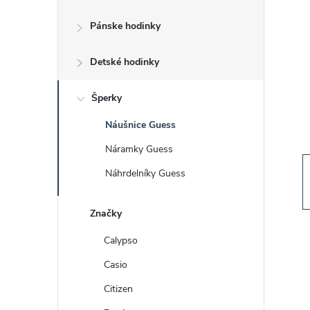
č
Pánske hodinky
n
Detské hodinky
ý
p
Šperky
Náušnice Guess
a
Náramky Guess
n
Náhrdelníky Guess
e
Značky
l
Calypso
Casio
Citizen