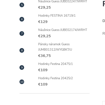
Náušnice Guess JUBE02247JWRHT
€29,25
Hodinky FESTINA 16719/1
D
€129
Náušnice Guess JUBE02174JWRHT
R
€29,25
Pánsky náramok Guess
JUMB01312JWYGBKT/U
€36,75
Hodinky Festina 20475/1
€109
Hodinky Festina 20425/2
€109