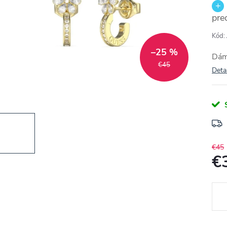
pre
Kód:
–25 %
Dám
€45
Deta
€45
€
Jedn
cena