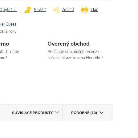
Opýtať sa
Strážiť
Zdieľať
Tlač
ka:
Guess
ka
:
2 roky
rmo
Overený obchod
50,-€, máte
Prečítajte si skutočné recenzie
mo !
našich zákazníkov na Heuréke !
SÚVISIACE PRODUKTY
PODOBNÉ (10)