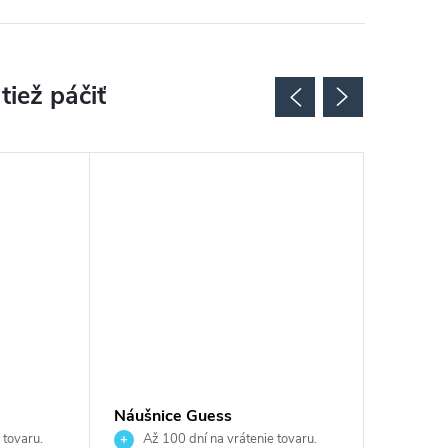
Náušnice Guess
Náušnic
JUBE05543JWYGT
JUBE0
 tovaru.
Až 100 dní na vrátenie tovaru.
Až 10