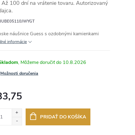
Až 100 dní na vrátenie tovaru. Autorizovaný
dajca.
JUBE05110JWYGT
ske náušnice Guess s ozdobnými kamienkami
ilné informácie
Skladom
10.8.2026
Možnosti doručenia
33,75
otková
:
PRIDAŤ DO KOŠÍKA