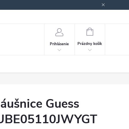
Podmienky ochrany osobných údajov
Blog
NÁKUPNÝ
KOŠÍK
Prázdny košík
Prihlásenie
áušnice Guess
UBE05110JWYGT