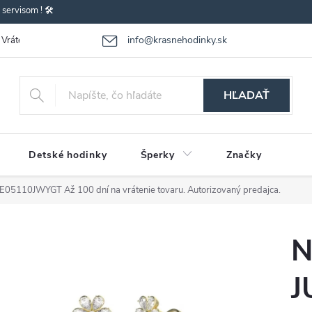
ervisom ! 🛠️
info@krasnehodinky.sk
Vrátenie-výmena tovaru
Reklamácia tovaru
Obchodné podmienky
HĽADAŤ
Detské hodinky
Šperky
Značky
UBE05110JWYGT
Až 100 dní na vrátenie tovaru. Autorizovaný predajca.
N
J