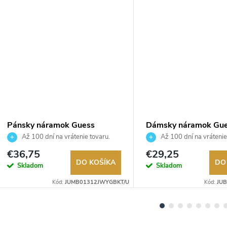
Pánsky náramok Guess
Dámsky náramok Gu
JUMB01312JWYGBKT/U
JUBB02248JWYGS
Až 100 dní na vrátenie tovaru.
Až 100 dní na vrátenie
Autorizovaný predajca.
Autorizovaný predajca.
€36,75
€29,25
DO KOŠÍKA
DO
Skladom
Skladom
Kód:
JUMB01312JWYGBKT/U
Kód:
JU