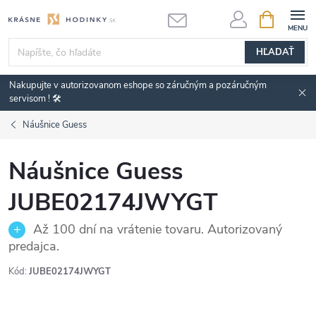
Prejsť
NÁKUPN
KOŠÍK
na
obsah
HĽADAŤ
Nakupujte v autorizovanom eshope so záručným a pozáručným
servisom ! 🛠️
Náušnice Guess
Náušnice Guess
JUBE02174JWYGT
Až 100 dní na vrátenie tovaru. Autorizovaný
predajca.
Kód:
JUBE02174JWYGT