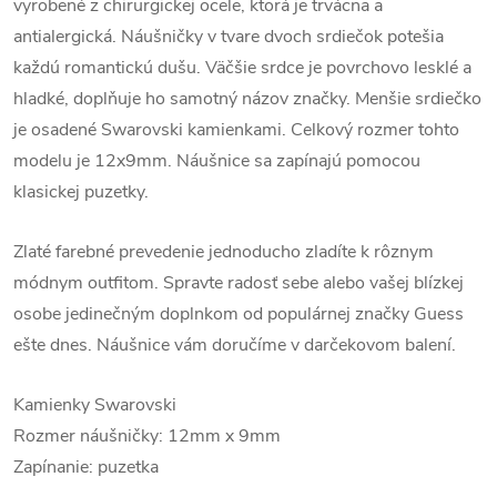
vyrobené z chirurgickej ocele, ktorá je trvácna a
antialergická. Náušničky v tvare dvoch srdiečok potešia
každú romantickú dušu. Väčšie srdce je povrchovo lesklé a
hladké, doplňuje ho samotný názov značky. Menšie srdiečko
je osadené Swarovski kamienkami. Celkový rozmer tohto
modelu je 12x9mm. Náušnice sa zapínajú pomocou
klasickej puzetky.
Zlaté farebné prevedenie jednoducho zladíte k rôznym
módnym outfitom. Spravte radosť sebe alebo vašej blízkej
osobe jedinečným doplnkom od populárnej značky Guess
ešte dnes. Náušnice vám doručíme v darčekovom balení.
Kamienky Swarovski
Rozmer náušničky: 12mm x 9mm
Zapínanie: puzetka