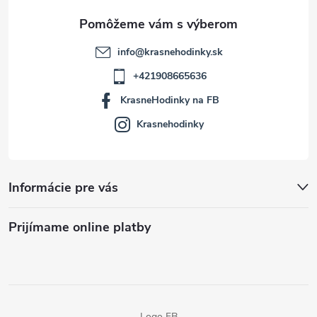
e
info
@
krasnehodinky.sk
+421908665636
KrasneHodinky na FB
Krasnehodinky
Informácie pre vás
Prijímame online platby
Logo FB