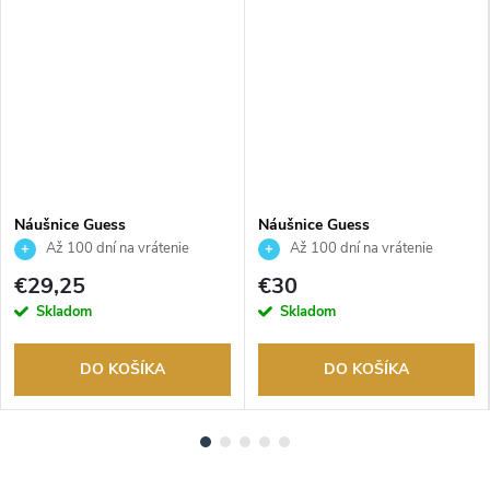
Náušnice Guess
Náušnice Guess
JUBE04070JWRHT
JUBE04612JWRHT
Až 100 dní na vrátenie
Až 100 dní na vrátenie
tovaru. Autorizovaný predajca.
tovaru. Autorizovaný predajca.
€29,25
€30
Skladom
Skladom
DO KOŠÍKA
DO KOŠÍKA