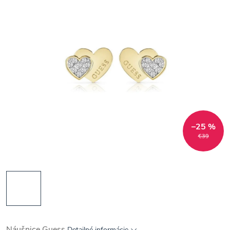
–25 %
€39
Náušnice Guess
Detailné informácie