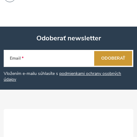
Odoberať newsletter
Z
Email
ODOBERAŤ
á
Vložením e-mailu súhlasíte s
podmienkami ochrany osobných
p
údajov
ä
t
i