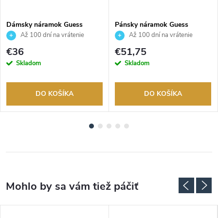
Dámsky náramok Guess
Pánsky náramok Guess
JUBB03125JWRHS
JUMB06034JWYGS
Až 100 dní na vrátenie
Až 100 dní na vrátenie
tovaru. Autorizovaný predajca.
tovaru. Autorizovaný predajca.
€36
€51,75
Skladom
Skladom
DO KOŠÍKA
DO KOŠÍKA