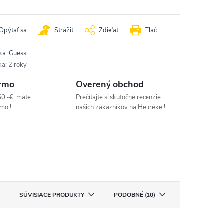
Opýtať sa
Strážiť
Zdieľať
Tlač
ka:
Guess
ka
:
2 roky
rmo
Overený obchod
50,-€, máte
Prečítajte si skutočné recenzie
mo !
našich zákazníkov na Heuréke !
SÚVISIACE PRODUKTY
PODOBNÉ (10)