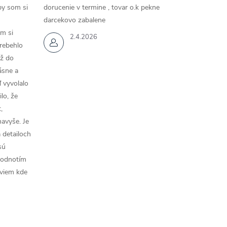
by som si
dorucenie v termine , tovar o.k pekne
darcekovo zabalene
m si
2.4.2026
rebehlo
až do
rásne a
 vyvolalo
lo, že
,
navyše. Je
a detailoch
sú
hodnotím
 viem kde