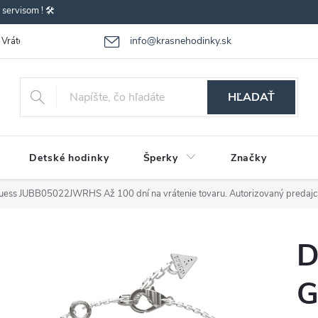
ervisom ! 🛠️
info@krasnehodinky.sk
Vrátenie-výmena tovaru
Reklamácia tovaru
Obchodné podmienky
HĽADAŤ
Detské hodinky
Šperky
Značky
Guess JUBB05022JWRHS
Až 100 dní na vrátenie tovaru. Autorizovaný predajc
D
G