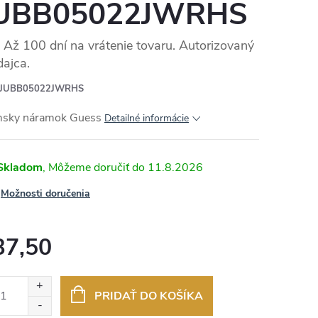
UBB05022JWRHS
Až 100 dní na vrátenie tovaru. Autorizovaný
dajca.
JUBB05022JWRHS
sky náramok Guess
Detailné informácie
Skladom
11.8.2026
Možnosti doručenia
37,50
otková
:
PRIDAŤ DO KOŠÍKA