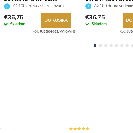
JUBB04082JWYGWHS
JUBB04082JWYGS
Až 100 dní na vrátenie tovaru.
Až 100 dní na vrátenie
Autorizovaný predajca.
Autorizovaný predajca.
€36,75
€36,75
DO KOŠÍKA
DO
Skladom
Skladom
Kód:
JUBB04082JWYGWHS
Kód:
JU