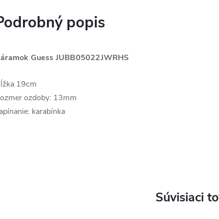
Podrobný popis
áramok Guess
JUBB05022JWRHS
ĺžka 19cm
ozmer ozdoby: 13mm
apínanie: karabínka
Súvisiaci t