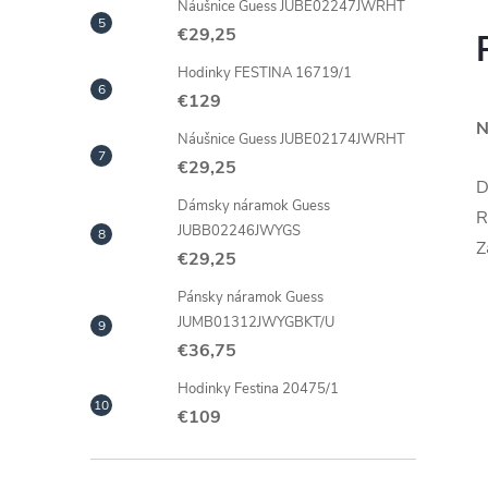
Náušnice Guess JUBE02247JWRHT
€29,25
Hodinky FESTINA 16719/1
€129
N
Náušnice Guess JUBE02174JWRHT
€29,25
D
Dámsky náramok Guess
R
JUBB02246JWYGS
Z
€29,25
Pánsky náramok Guess
JUMB01312JWYGBKT/U
€36,75
Hodinky Festina 20475/1
€109