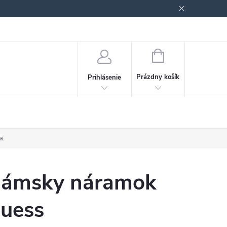
Podmienky ochrany osobných údajov
Blog
NÁKUPNÝ
KOŠÍK
Prázdny košík
Prihlásenie
a.
ámsky náramok
uess