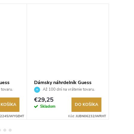
uess
Dámsky náhrdelník Guess
Dámsky 
T
JUBN06232JWRHT
JUBN0
 tovaru.
Až 100 dní na vrátenie tovaru.
Až 10
Autorizovaný predajca.
Autorizov
€29,25
€29,2
 KOŠÍKA
DO KOŠÍKA
Skladom
Sklad
02245JWYGEMT
Kód:
JUBN06232JWRHT