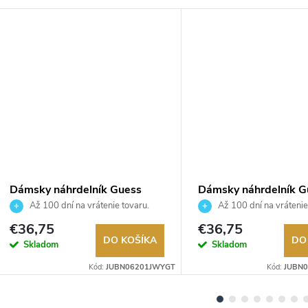
Dámsky náhrdelník Guess
Dámsky náhrdelník G
JUBN06201JWYGT
JUBN02245JWYGEM
Až 100 dní na vrátenie tovaru.
Až 100 dní na vrátenie
Autorizovaný predajca.
Autorizovaný predajca.
€36,75
€36,75
DO KOŠÍKA
DO
Skladom
Skladom
Kód:
JUBN06201JWYGT
Kód:
JUBN