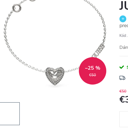
J
pre
Kód:
Dám
–25 %
€50
€50
€
Jedn
cena