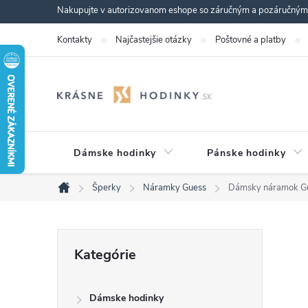
Prejsť
Nakupujte v autorizovanom eshope so záručným a pozáručným s
na
Kontakty
Najčastejšie otázky
Poštovné a platby
obsah
Dámske hodinky
Pánske hodinky
Šperky
Náramky Guess
Dámsky náramok 
Domov
B
Preskočiť
Kategórie
kategórie
o
Dámske hodinky