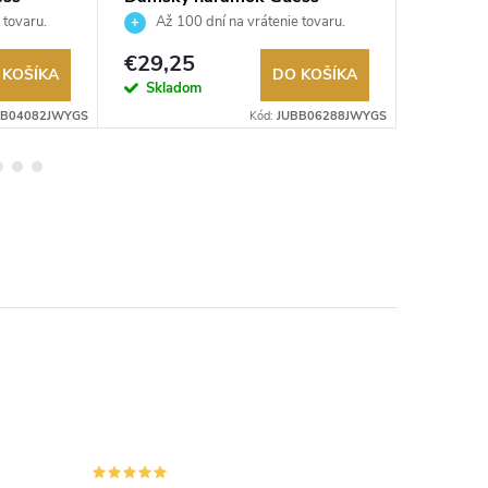
JUBB06288JWYGS
JUBB0
 tovaru.
Až 100 dní na vrátenie tovaru.
Až 10
Autorizovaný predajca.
Autorizov
€29,25
€29,2
 KOŠÍKA
DO KOŠÍKA
Skladom
Sklad
BB04082JWYGS
Kód:
JUBB06288JWYGS