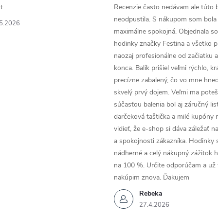
t
Recenzie často nedávam ale túto 
neodpustila. S nákupom som bola
5.2026
maximálne spokojná. Objednala so
hodinky značky Festina a všetko p
naozaj profesionálne od začiatku 
konca. Balík prišiel veľmi rýchlo, k
precízne zabalený, čo vo mne hneď
skvelý prvý dojem. Veľmi ma poteši
súčasťou balenia bol aj záručný list
darčeková taštička a milé kupóny 
vidieť, že e-shop si dáva záležať n
a spokojnosti zákazníka. Hodinky 
nádherné a celý nákupný zážitok 
na 100 %. Určite odporúčam a už
nakúpim znova. Ďakujem
Rebeka
27.4.2026