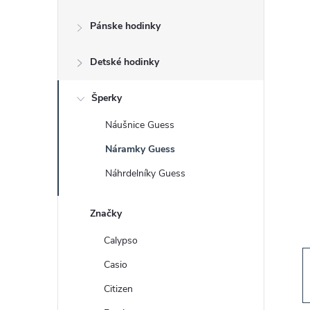
č
Pánske hodinky
n
Detské hodinky
ý
p
Šperky
Náušnice Guess
a
Náramky Guess
n
Náhrdelníky Guess
e
Značky
l
Calypso
Casio
Citizen