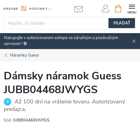
Prejsť
NÁKUPN
KOŠÍK
na
obsah
HĽADAŤ
Nakupujte v autorizovanom eshope so záručným a pozáručným
servisom ! 🛠️
Náramky Guess
Dámsky náramok Guess
JUBB04468JWYGS
Až 100 dní na vrátenie tovaru. Autorizovaný
predajca.
Kód:
JUBB04468JWYGS