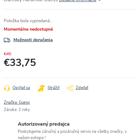
Položka bola vypredaná…
Momentálne nedostupné
Možnosti doručenia
€45
€33,75
Jednotková
cena:
Opýtať sa
Strážiť
Zdieľať
Značka:
Guess
Záruka
:
2 roky
Autorizovaný predajca
Poskytujeme záručný a pozáručný servis na všetky značky, v
našom eshope !