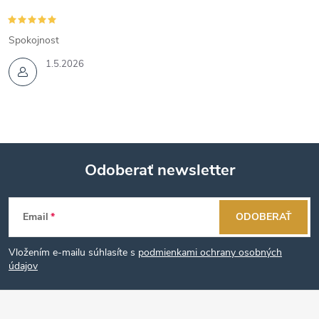
Spokojnost
1.5.2026
Odoberať newsletter
Z
Email
ODOBERAŤ
á
Vložením e-mailu súhlasíte s
podmienkami ochrany osobných
p
údajov
ä