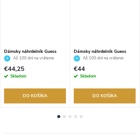
Dámsky náhrdelník Guess
Dámsky náhrdelník Guess
JUBN03119JWYGWHT
JUBN02306JWRHT
Až 100 dní na vrátenie
Až 100 dní na vrátenie
tovaru. Autorizovaný predajca.
tovaru. Autorizovaný predajca.
€44,25
€44
Skladom
Skladom
DO KOŠÍKA
DO KOŠÍKA