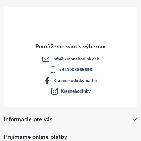
t
i
e
info
@
krasnehodinky.sk
+421908665636
KrasneHodinky na FB
Krasnehodinky
Informácie pre vás
Prijímame online platby