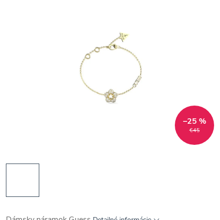
–25 %
€45
Dámsky náramok Guess
Detailné informácie