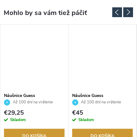
Náušnice Guess
Náušnice Guess
JUBE02174JWRHT
JUBE05021JWRHT
Až 100 dní na vrátenie
Až 100 dní na vrátenie
tovaru. Autorizovaný predajca.
tovaru. Autorizovaný predajca.
€29,25
€45
Skladom
Skladom
DO KOŠÍKA
DO KOŠÍKA