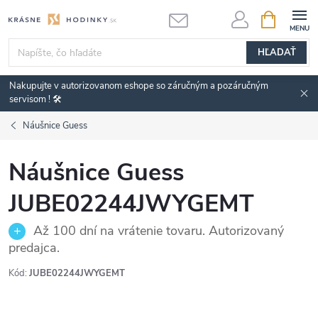
Prejsť
NÁKUPN
KOŠÍK
na
obsah
HĽADAŤ
Nakupujte v autorizovanom eshope so záručným a pozáručným
servisom ! 🛠️
Náušnice Guess
Náušnice Guess
JUBE02244JWYGEMT
Až 100 dní na vrátenie tovaru. Autorizovaný
predajca.
Kód:
JUBE02244JWYGEMT