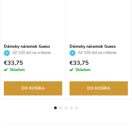
Dámsky náramok Guess
Dámsky náramok Guess
JUBB04144JWYGS
JUBB04668JWRHS
Až 100 dní na vrátenie
Až 100 dní na vrátenie
tovaru. Autorizovaný predajca.
tovaru. Autorizovaný predajca.
€33,75
€33,75
Skladom
Skladom
DO KOŠÍKA
DO KOŠÍKA