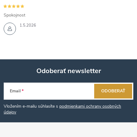
Spokojnost
1.5.2026
Odoberať newsletter
Z
Email
ODOBERAŤ
á
Vložením e-mailu súhlasíte s
podmienkami ochrany osobných
p
údajov
ä