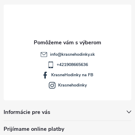
t
i
e
info
@
krasnehodinky.sk
+421908665636
KrasneHodinky na FB
Krasnehodinky
Informácie pre vás
Prijímame online platby