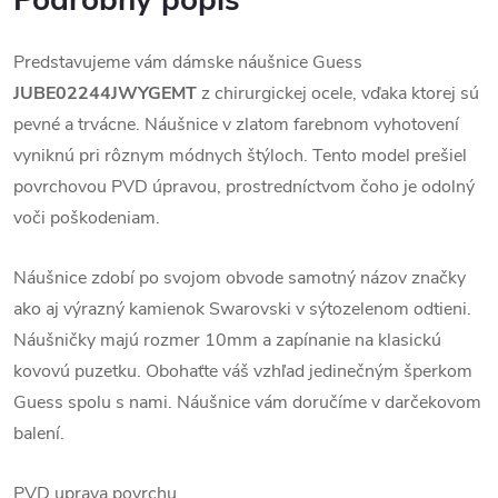
Podrobný popis
Predstavujeme vám dámske náušnice Guess
JUBE02244JWYGEMT
z chirurgickej ocele, vďaka ktorej sú
pevné a trvácne. Náušnice v zlatom farebnom vyhotovení
vyniknú pri rôznym módnych štýloch. Tento model prešiel
povrchovou PVD úpravou, prostredníctvom čoho je odolný
voči poškodeniam.
Náušnice zdobí po svojom obvode samotný názov značky
ako aj výrazný kamienok Swarovski v sýtozelenom odtieni.
Náušničky majú rozmer 10mm a zapínanie na klasickú
kovovú puzetku. Obohaťte váš vzhľad jedinečným šperkom
Guess spolu s nami. Náušnice vám doručíme v darčekovom
balení.
PVD uprava povrchu