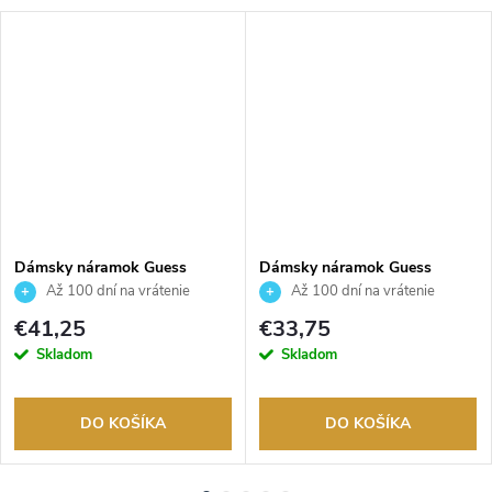
Dámsky náramok Guess
Dámsky náramok Guess
JUBB05503JWYGS
JUBB05461JWYGS
Až 100 dní na vrátenie
Až 100 dní na vrátenie
tovaru. Autorizovaný predajca.
tovaru. Autorizovaný predajca.
€41,25
€33,75
Skladom
Skladom
DO KOŠÍKA
DO KOŠÍKA