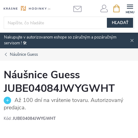
Prejsť
NÁKUPN
KOŠÍK
na
obsah
HĽADAŤ
Nakupujte v autorizovanom eshope so záručným a pozáručným
servisom ! 🛠️
Náušnice Guess
Náušnice Guess
JUBE04084JWYGWHT
Až 100 dní na vrátenie tovaru. Autorizovaný
predajca.
Kód:
JUBE04084JWYGWHT