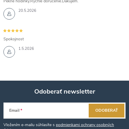
Pekné hodinky.Rýchle doručenie.Ďakujem.
20.5.2026
Spokojnost
1.5.2026
Odoberať newsletter
Z
Email
ODOBERAŤ
á
Vložením e-mailu súhlasíte s
podmienkami ochrany osobných