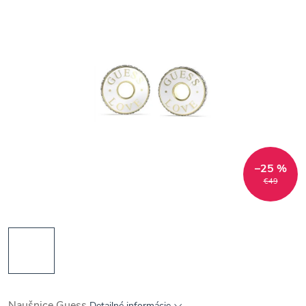
–25 %
€49
Naušnice Guess
Detailné informácie