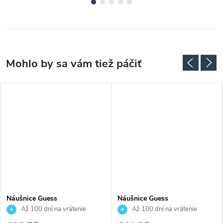
Náušnice Guess
Náušnice Guess
JUBE05465JWRHT
JUBE04608JWRHT
Až 100 dní na vrátenie
Až 100 dní na vrátenie
tovaru. Autorizovaný predajca.
tovaru. Autorizovaný predajca.