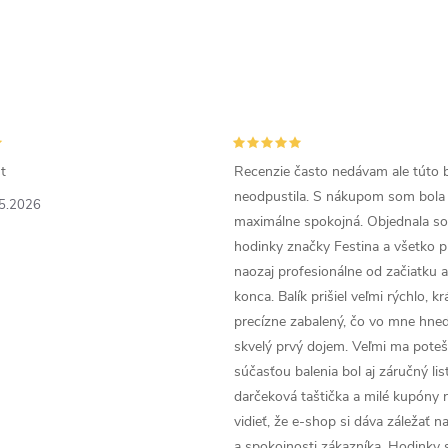
t
Recenzie často nedávam ale túto 
neodpustila. S nákupom som bola
5.2026
maximálne spokojná. Objednala so
hodinky značky Festina a všetko p
naozaj profesionálne od začiatku 
konca. Balík prišiel veľmi rýchlo, k
precízne zabalený, čo vo mne hneď
skvelý prvý dojem. Veľmi ma poteši
súčasťou balenia bol aj záručný list
darčeková taštička a milé kupóny 
vidieť, že e-shop si dáva záležať n
a spokojnosti zákazníka. Hodinky 