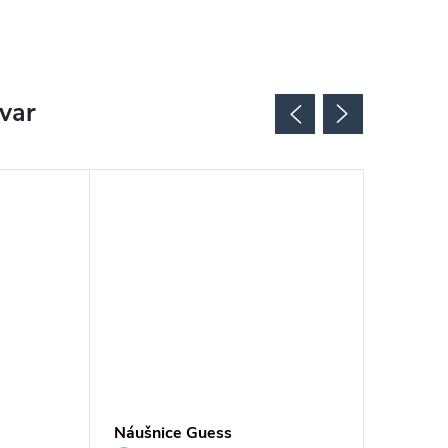
ovar
Náušnice Guess
Náušnic