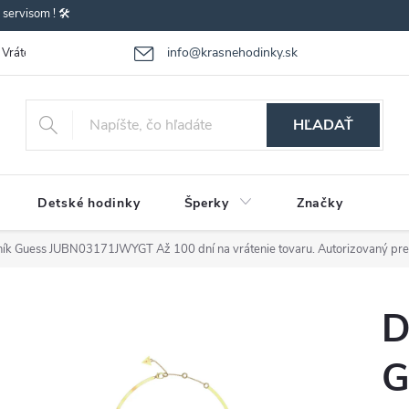
ervisom ! 🛠️
info@krasnehodinky.sk
Vrátenie-výmena tovaru
Reklamácia tovaru
Obchodné podmienky
HĽADAŤ
Detské hodinky
Šperky
Značky
lník Guess JUBN03171JWYGT
Až 100 dní na vrátenie tovaru. Autorizovaný pre
D
G