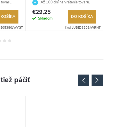
JUBE06209JWRHT
JUBE0
 tovaru.
Až 100 dní na vrátenie tovaru.
Až 10
Autorizovaný predajca.
Autorizov
€29,25
€30
 KOŠÍKA
DO KOŠÍKA
Skladom
Sklad
BE05380JWYGT
Kód:
JUBE06209JWRHT