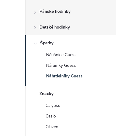
č
Pánske hodinky
n
Detské hodinky
ý
p
Šperky
Náušnice Guess
a
Náramky Guess
n
Náhrdelníky Guess
e
Značky
l
Calypso
Casio
Citizen