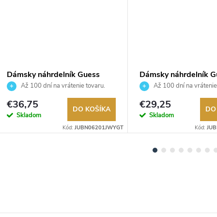
Dámsky náhrdelník Guess
Dámsky náhrdelník G
JUBN06201JWYGT
JUBN06232JWRHT
Až 100 dní na vrátenie tovaru.
Až 100 dní na vrátenie
Autorizovaný predajca.
Autorizovaný predajca.
€36,75
€29,25
DO KOŠÍKA
DO
Skladom
Skladom
Kód:
JUBN06201JWYGT
Kód:
JU