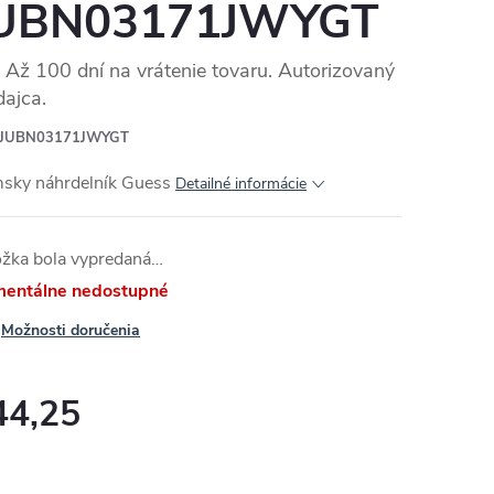
UBN03171JWYGT
Až 100 dní na vrátenie tovaru. Autorizovaný
dajca.
JUBN03171JWYGT
sky náhrdelník Guess
Detailné informácie
ožka bola vypredaná…
entálne nedostupné
Možnosti doručenia
44,25
otková
: