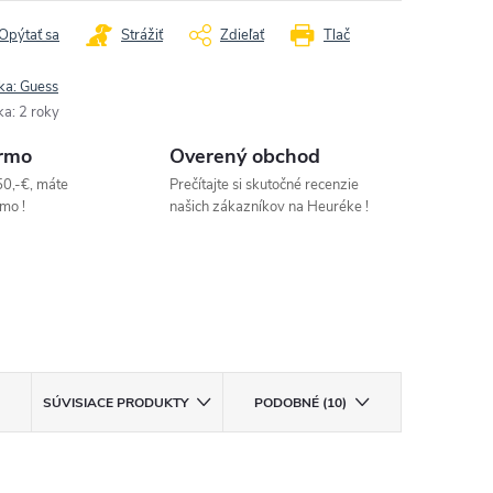
Opýtať sa
Strážiť
Zdieľať
Tlač
ka:
Guess
ka
:
2 roky
rmo
Overený obchod
50,-€, máte
Prečítajte si skutočné recenzie
mo !
našich zákazníkov na Heuréke !
SÚVISIACE PRODUKTY
PODOBNÉ (10)