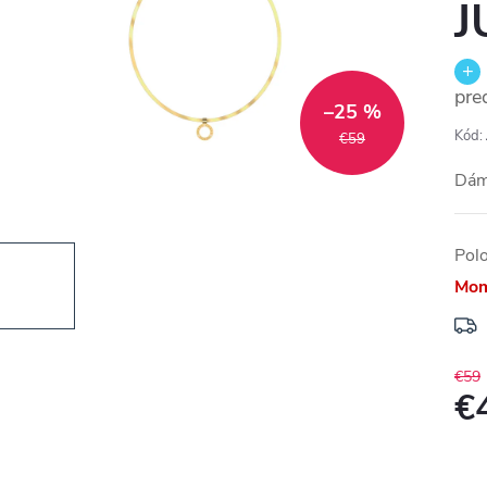
J
pre
–25 %
Kód:
€59
Dám
Pol
Mom
€59
€
Jedn
cena