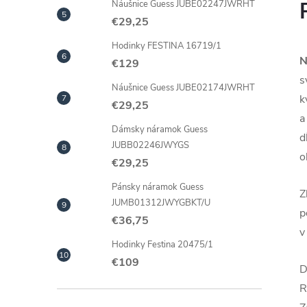
Náušnice Guess JUBE02247JWRHT
€29,25
Hodinky FESTINA 16719/1
N
€129
s
Náušnice Guess JUBE02174JWRHT
k
€29,25
a
Dámsky náramok Guess
d
JUBB02246JWYGS
o
€29,25
Pánsky náramok Guess
Z
JUMB01312JWYGBKT/U
p
€36,75
v
Hodinky Festina 20475/1
€109
D
R