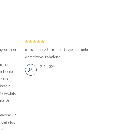
by som si
dorucenie v termine , tovar o.k pekne
darcekovo zabalene
m si
2.4.2026
rebehlo
až do
rásne a
 vyvolalo
lo, že
,
navyše. Je
a detailoch
sú