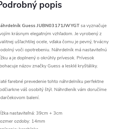
Podrobný popis
áhrdelník Guess
JUBN03171JWYGT
sa vyznačuje
vojím krásnym elegatným vzhľadom. Je vyrobený z
valitnej ušľachtilej ocele, vďaka čomu je pevný, trvácny
 odolný voči opotrebeniu. Náhrdelník má nastaviteľnú
ĺžku a je doplnený o okrúhly prívesok. Prívesok
bohacuje názov značky Guess a lesklé kryštáliky.
laté farebné prevedenie tohto náhrdelníku perfektne
odčiarkne váš osobitý štýl. Náhrdleník vám doručíme
 darčekovom balení.
ĺžka nastaviteľná: 39cm + 3cm
ozmer ozdoby: 14mm