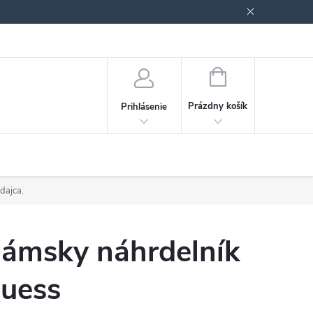
Podmienky ochrany osobných údajov
Blog
NÁKUPNÝ
KOŠÍK
Prázdny košík
Prihlásenie
dajca.
ámsky náhrdelník
uess