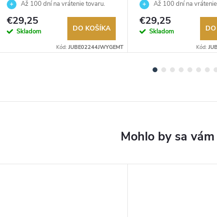
JUBE02244JWYGEMT
JUBE05380JWYGT
Až 100 dní na vrátenie tovaru.
Až 100 dní na vrátenie
Autorizovaný predajca.
Autorizovaný predajca.
€29,25
€29,25
DO KOŠÍKA
DO
Skladom
Skladom
Kód:
JUBE02244JWYGEMT
Kód:
JU