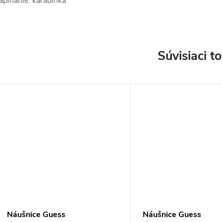
apínanie: karabínka
Súvisiaci t
Náušnice Guess
Náušnice Guess