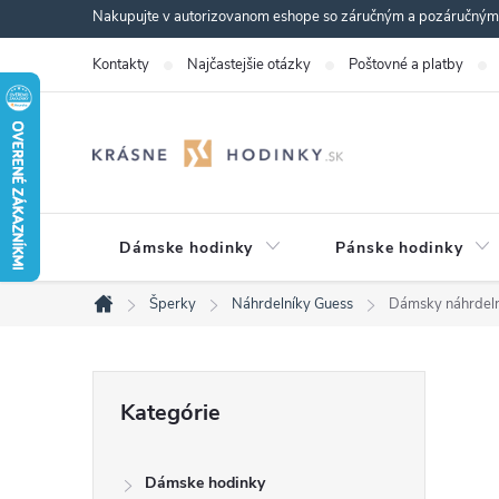
Prejsť
Nakupujte v autorizovanom eshope so záručným a pozáručným s
na
Kontakty
Najčastejšie otázky
Poštovné a platby
obsah
Dámske hodinky
Pánske hodinky
Šperky
Náhrdelníky Guess
Dámsky náhrde
Domov
B
Preskočiť
Kategórie
kategórie
o
Dámske hodinky