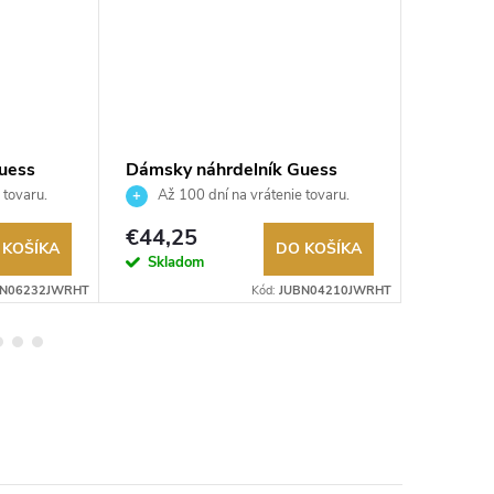
uess
Dámsky náhrdelník Guess
Dámsky 
JUBN04210JWRHT
JUBN0
 tovaru.
Až 100 dní na vrátenie tovaru.
Až 10
Autorizovaný predajca.
Autorizov
€44,25
€33,7
 KOŠÍKA
DO KOŠÍKA
Skladom
Sklad
BN06232JWRHT
Kód:
JUBN04210JWRHT