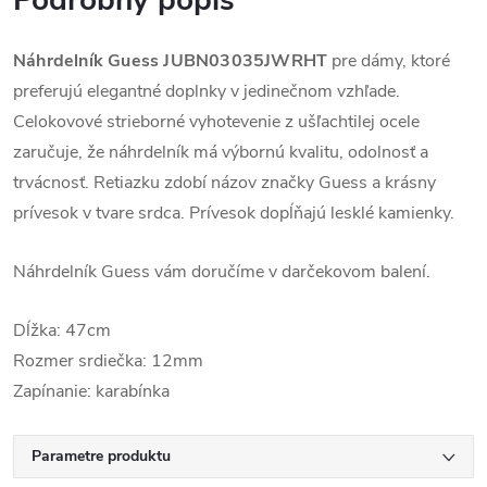
Podrobný popis
Náhrdelník Guess
JUBN03035JWRHT
pre dámy, ktoré
preferujú elegantné doplnky v jedinečnom vzhľade.
Celokovové strieborné vyhotevenie z ušľachtilej ocele
zaručuje, že náhrdelník má výbornú kvalitu, odolnosť a
trvácnosť. Retiazku zdobí názov značky Guess a krásny
prívesok v tvare srdca. Prívesok dopĺňajú lesklé kamienky.
Náhrdelník Guess vám doručíme v darčekovom balení.
Dĺžka: 47cm
Rozmer srdiečka: 12mm
Zapínanie: karabínka
Parametre produktu