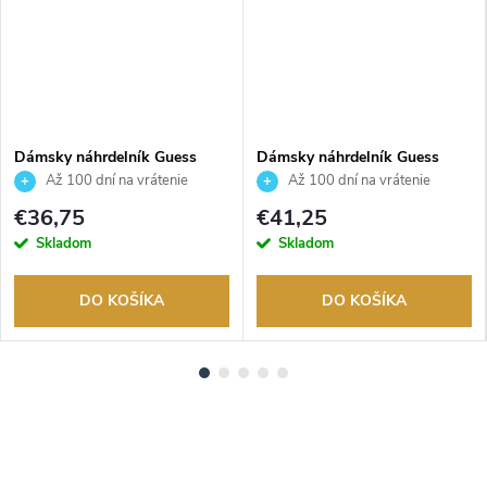
Dámsky náhrdelník Guess
Dámsky náhrdelník Guess
JUBN06207JWRHT
JUBN04643JWYGT
Až 100 dní na vrátenie
Až 100 dní na vrátenie
tovaru. Autorizovaný predajca.
tovaru. Autorizovaný predajca.
€36,75
€41,25
Skladom
Skladom
DO KOŠÍKA
DO KOŠÍKA