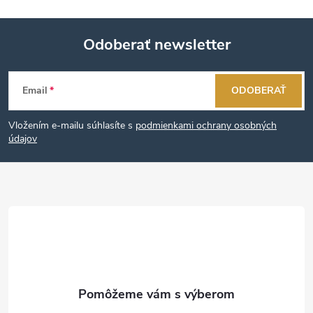
Odoberať newsletter
Z
Email
ODOBERAŤ
á
Vložením e-mailu súhlasíte s
podmienkami ochrany osobných
p
údajov
ä
t
i
e