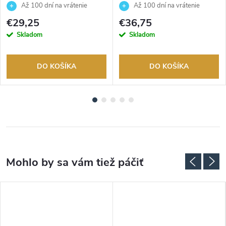
JUBE02247JWYGT
JUBE06076JWRHT
Až 100 dní na vrátenie
Až 100 dní na vrátenie
tovaru. Autorizovaný predajca.
tovaru. Autorizovaný predajca.
€29,25
€36,75
Skladom
Skladom
DO KOŠÍKA
DO KOŠÍKA